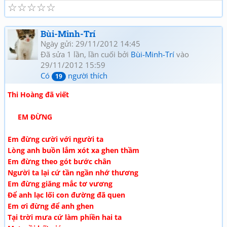
☆
☆
☆
☆
☆
Bùi-Minh-Trí
Ngày gửi: 29/11/2012 14:45
Đã sửa 1 lần, lần cuối bởi
Bùi-Minh-Trí
vào
29/11/2012 15:59
Có
người thích
19
Thi Hoàng đã viết
EM ĐỪNG
Em đừng cười với người ta
Lòng anh buồn lắm xót xa ghen thầm
Em đừng theo gót bước chân
Người ta lại cứ tần ngần nhớ thương
Em đừng giăng mắc tơ vương
Để anh lạc lối con đường đã quen
Em ơi đừng để anh ghen
Tại trời mưa cứ làm phiền hai ta