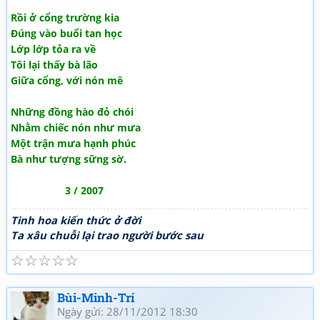
Rồi ở cổng trường kia
Đúng vào buổi tan học
Lớp lớp tỏa ra về
Tôi lại thấy bà lão
Giữa cổng, với nón mê
Những đồng hào đỏ chói
Nhằm chiếc nón như mưa
Một trận mưa hạnh phúc
Bà như tượng sững sờ.
3 / 2007
Tinh hoa kiến thức ở đời
Ta xâu chuỗi lại trao người bước sau
☆
☆
☆
☆
☆
Bùi-Minh-Trí
Ngày gửi: 28/11/2012 18:30