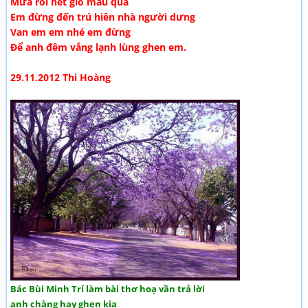
Mưa rồi hết gió mau qua
Em đừng đến trú hiên nhà người dưng
Van em em nhé em đừng
Để anh đêm vắng lạnh lùng ghen em.
29.11.2012 Thi Hoàng
Bác Bùi Minh Trí làm bài thơ hoạ vần trả lời
anh chàng hay ghen kia