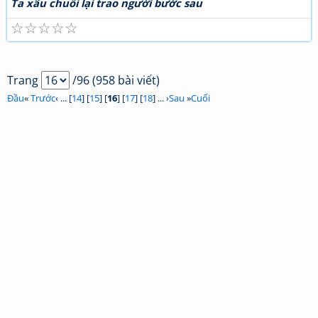
Ta xâu chuỗi lại trao người bước sau
☆
☆
☆
☆
☆
Trang
/96 (958 bài viết)
Đầu
«
Trước
‹ ... [
14
] [
15
] [
16
] [
17
] [
18
] ... ›
Sau
»
Cuối