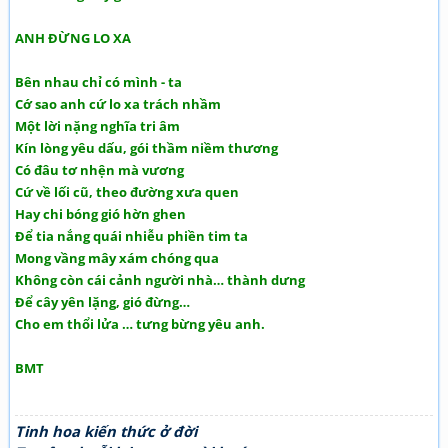
ANH ĐỪNG LO XA
Bên nhau chỉ có mình - ta
Cớ sao anh cứ lo xa trách nhầm
Một lời nặng nghĩa tri âm
Kín lòng yêu dấu, gói thầm niềm thương
Có đâu tơ nhện mà vương
Cứ về lối cũ, theo đường xưa quen
Hay chi bóng gió hờn ghen
Để tia nắng quái nhiễu phiền tim ta
Mong vầng mây xám chóng qua
Không còn cái cảnh người nhà… thành dưng
Để cây yên lặng, gió đừng…
Cho em thổi lửa … tưng bừng yêu anh.
BMT
Tinh hoa kiến thức ở đời