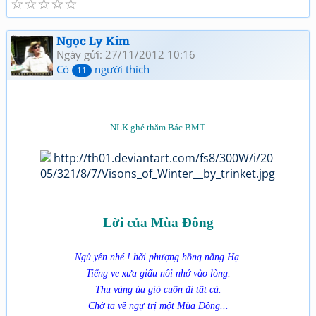
☆
☆
☆
☆
☆
Ngọc Ly Kim
Ngày gửi: 27/11/2012 10:16
Có
người thích
11
NLK ghé thăm Bác BMT.
Lời của Mùa Đông
Ngủ yên nhé ! hỡi phượng hồng nắng Hạ.
Tiếng ve xưa giấu nỗi nhớ vào lòng.
Thu vàng úa gió cuốn đi tất cả.
Chờ ta về ngự trị một Mùa Đông...