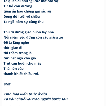
Ta quên đi những ước mơ cao vợi
Từ bỏ con đường
tiềm ẩn bao chông gai rắc rối
Dòng đời trôi về chiều
Ta ngồi tâm sự cùng thu
Thu ơi đừng gieo buồn lây nhé
Nỗi niềm yêu đừng cồn cào giằng xé
Để ta lắng nghe
thời gian đi
thì thầm trong lá
Gửi hết ngờ cho gió
Trút cạn buồn cho mây
Thả hồn vào
thanh khiết chiều rơi.
BMT
Tinh hoa kiến thức ở đời
Ta xâu chuỗi lại trao người bước sau