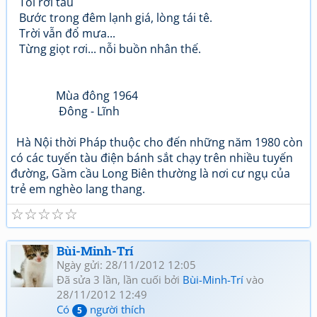
Tôi rời tàu
Bước trong đêm lạnh giá, lòng tái tê.
Trời vẫn đổ mưa...
Từng giọt rơi... nỗi buồn nhân thế.
Mùa đông 1964
Đông - Lĩnh
Hà Nội thời Pháp thuộc cho đến những năm 1980 còn
có các tuyến tàu điện bánh sắt chạy trên nhiều tuyến
đường, Gầm cầu Long Biên thường là nơi cư ngụ của
trẻ em nghèo lang thang.
☆
☆
☆
☆
☆
Bùi-Minh-Trí
Ngày gửi: 28/11/2012 12:05
Đã sửa 3 lần, lần cuối bởi
Bùi-Minh-Trí
vào
28/11/2012 12:49
Có
người thích
5