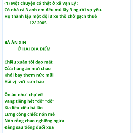
(1) Một chuyện có thật ở xã Vạn Lý :
Có nhà cả 3 anh em đều mù lấy 3 người vợ yếu.
Họ thành lập một đội 3 xe thồ chở gạch thuê
12/ 2005
BÀ ĂN XIN
Ở HAI ĐỊA ĐIỂM
Chiều xuân tôi dạo mát
Cửa hàng ăn mời chào
Khói bay thơm nức mũi
Hải vị với sơn hào
Ồn ào như chợ vỡ
Vang tiếng hét “dô” “dô”
Kìa liêu xiêu bà lão
Lưng còng chiếc nón mê
Nón rỗng chao nghiêng ngửa
Đằng sau tiếng đuổi xua