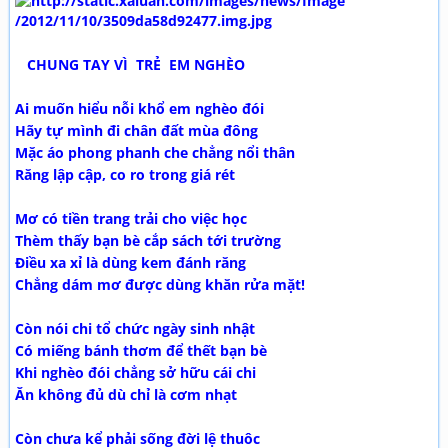
CHUNG TAY VÌ TRẺ EM NGHÈO
Ai muốn hiểu nỗi khổ em nghèo đói
Hãy tự mình đi chân đất mùa đông
Mặc áo phong phanh che chẳng nổi thân
Răng lập cập, co ro trong giá rét
Mơ có tiền trang trải cho việc học
Thèm thấy bạn bè cắp sách tới trường
Điều xa xỉ là dùng kem đánh răng
Chẳng dám mơ được dùng khăn rửa mặt!
Còn nói chi tổ chức ngày sinh nhật
Có miếng bánh thơm để thết bạn bè
Khi nghèo đói chẳng sở hữu cái chi
Ăn không đủ dù chỉ là cơm nhạt
Còn chưa kể phải sống đời lệ thuôc