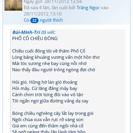
Ngày gửi: 28/11/2012 12:56
Đã sửa 4 lần, lần cuối bởi
Trăng Ngọc
vào
28/11/2012 13:10
Có
người thích
22
Bùi-Minh-Trí
đã viết:
PHỐ CỔ CHIỀU ĐÔNG
Chiều cuối đông tôi về thăm Phố Cổ
Lòng bâng khuâng vương vấn một hồn thơ
Mái tóc sương nhẹ bay cùng nỗi nhớ
Nào thấy đâu người trông ngóng đợi chờ
Hỏi gió. Hững hờ làn gíó thoảng
Hỏi mây. Cứ lãng đãng mây bay
Cánh chim trời từng đôi vào vô tận
Tôi ngẩn ngơ giữa đường vắng dạ say
Bóng chiều nghiêng cây lắt lay trong gió
Ngôi chùa xưa vẫn rực rỡ vàng son
Giá em cùng đến thăm ngôi nhà cổ
Sẽ ngỡ ngàng thấy lấp lánh tâm hồn