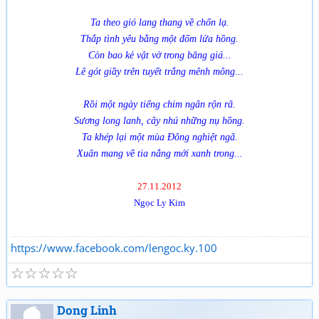
Ta theo gió lang thang về chốn lạ.
Thắp tình yêu bằng một đốm lửa hồng.
Còn bao kẻ vật vờ trong băng giá...
Lê gót giầy trên tuyết trắng mênh mông...
Rồi một ngày tiếng chim ngân rộn rã.
Sương long lanh, cây nhú những nụ hồng.
Ta khép lại một mùa Đông nghiệt ngã.
Xuân mang về tia nắng mới xanh trong...
27.11.2012
Ngọc Ly Kim
https://www.facebook.com/lengoc.ky.100
☆
☆
☆
☆
☆
Dong Linh