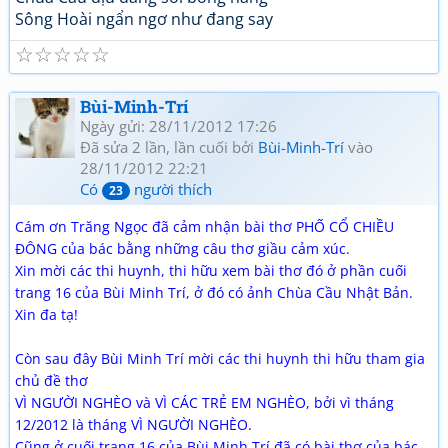
Sông Hoài ngẩn ngơ như đang say
☆
☆
☆
☆
☆
Bùi-Minh-Trí
Ngày gửi: 28/11/2012 17:26
Đã sửa 2 lần, lần cuối bởi
Bùi-Minh-Trí
vào
28/11/2012 22:21
Có
người thích
23
Cám ơn Trăng Ngọc đã cảm nhận bài thơ PHỐ CỔ CHIỀU
ĐÔNG của bác bằng những câu thơ giầu cảm xúc.
Xin mời các thi huynh, thi hữu xem bài thơ đó ở phần cuối
trang 16 của Bùi Minh Trí, ở đó có ảnh Chùa Cầu Nhật Bản.
Xin đa tạ!
Còn sau đây Bùi Minh Trí mời các thi huynh thi hữu tham gia
chủ đề thơ
VÌ NGƯỜI NGHÈO và VÌ CÁC TRẺ EM NGHÈO, bởi vì tháng
12/2012 là tháng VÌ NGƯỜI NGHÈO.
Cũng ở cuối trang 16 của Bùi Minh Trí đã có bài thơ của bác