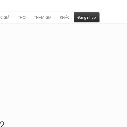
C GIẢ
THƠ
THAM GIA
KHÁC
Đăng nhập
22