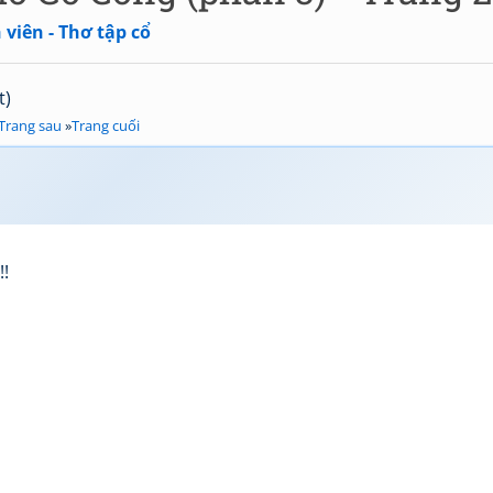
viên - Thơ tập cổ
t)
Trang sau
»
Trang cuối
!