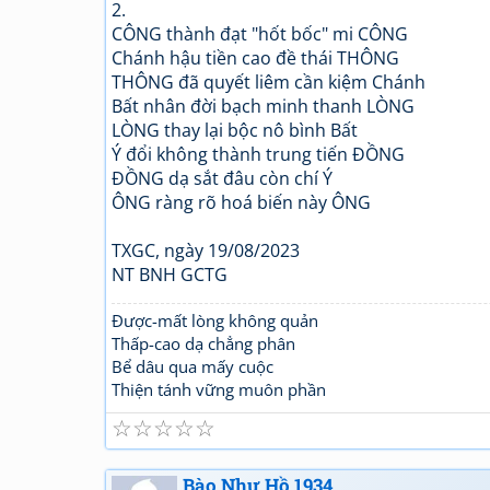
2.
CÔNG thành đạt "hốt bốc" mi CÔNG
Chánh hậu tiền cao đề thái THÔNG
THÔNG đã quyết liêm cần kiệm Chánh
Bất nhân đời bạch minh thanh LÒNG
LÒNG thay lại bộc nô bình Bất
Ý đổi không thành trung tiến ĐỒNG
ĐỒNG dạ sắt đâu còn chí Ý
ÔNG ràng rõ hoá biến này ÔNG
TXGC, ngày 19/08/2023
NT BNH GCTG
Được-mất lòng không quản
Thấp-cao dạ chẳng phân
Bể dâu qua mấy cuộc
Thiện tánh vững muôn phần
☆
☆
☆
☆
☆
Bào Như Hồ 1934