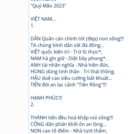
"Quý Mão 2023"
VIỆT NAM...
1.
DÂN Quân cán chính tốt (đẹp) non sông!!!
TA chúng bình dân sắt đá đồng...
VIỆT quốc kiên trì - Trừ lũ thực*,
NAM hà gìn giữ - Diệt bầy phong*.
ANH tài nhân nghĩa - Nhà hiền đức,
HÙNG dũng tinh thần - Trí thái thông.
HẬU duệ cao siêu cường bất khuất...
TIẾN đời an lạc cảnh "Tiên Rồng"!!!
HẠNH PHÚC!!!
2.
THÀNH tiến đều hoà khắp núi sông!!!
CÔNG dân phấn khởi ổn an lòng...
NON cao tô điểm - Nhà tươi thắm,