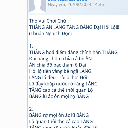
Ngày gửi: 26/08/2024 14:36
Thơ Vui Chơi Chữ
THẰNG ĂN LĂNG TĂNG BẰNG Đại Hối Lộ!!!
(Thuận Nghịch Đọc)
1.
THẰNG hoá điếm đàng chính hắn THẰNG
Đại bàng chôm chỉa cả bè ĂN
ĂN chia đô bạc tham ô Đại
Hối lộ tiền vàng bể ngã LĂNG
LĂNG lố đều Trời ôi hỡi Hối
Lộ đầy khắp nước rõ ràng TĂNG
TĂNG cao cả thế thời quan Lộ
BẰNG lũ ác ôn mọi rợ BẰNG
2.
BẰNG rợ mọi ôn ác lũ BẰNG
Lộ quan thời thế cả cao TĂNG
TĂNG ràng rõ nước khắp đầy Lộ