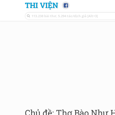
THI VIỆN
Chủ đề: Thơ Bào Như H