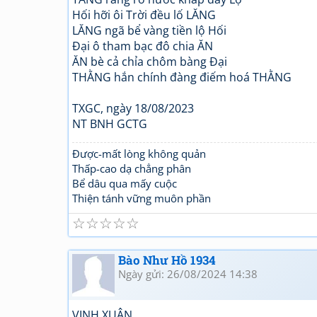
Hối hỡi ôi Trời đều lố LĂNG
LĂNG ngã bể vàng tiền lộ Hối
Đại ô tham bạc đô chia ĂN
ĂN bè cả chỉa chôm bàng Đại
THẰNG hắn chính đàng điếm hoá THẰNG
TXGC, ngày 18/08/2023
NT BNH GCTG
Được-mất lòng không quản
Thấp-cao dạ chẳng phân
Bể dâu qua mấy cuộc
Thiện tánh vững muôn phần
☆
☆
☆
☆
☆
Bào Như Hồ 1934
Ngày gửi: 26/08/2024 14:38
VỊNH XUÂN