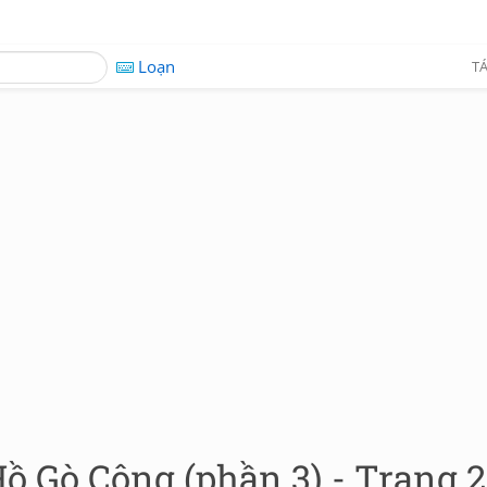
Loạn
TÁ
ồ Gò Công (phần 3) - Trang 