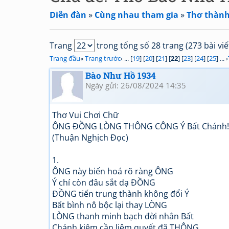
Diễn đàn
»
Cùng nhau tham gia
»
Thơ thành 
Trang
trong tổng số 28 trang (273 bài viế
Trang đầu
«
Trang trước
‹ ... [
19
] [
20
] [
21
] [
22
] [
23
] [
24
] [
25
] ... ›
Bào Như Hồ 1934
Ngày gửi: 26/08/2024 14:35
Thơ Vui Chơi Chữ
ÔNG ĐỒNG LÒNG THÔNG CÔNG Ý Bất Chánh!!
(Thuận Nghịch Đọc)
1.
ÔNG này biến hoá rõ ràng ÔNG
Ý chí còn đâu sắt dạ ĐỒNG
ĐỒNG tiến trung thành không đổi Ý
Bất bình nô bộc lại thay LÒNG
LÒNG thanh minh bạch đời nhân Bất
Chánh kiệm cần liêm quyết đã THÔNG