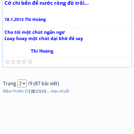
Cớ chi bến để nước ròng đò trôi...
18.1.2013 Thi Hoàng
Cho tôi một chút ngẩn ngơ
Loay hoay một chút dại khờ để say
Thi Hoàng
☆
☆
☆
☆
☆
Trang
/9 (87 bài viết)
Đầu
«
Trước
‹ [
1
] [
2
] [
3
] [
4
] ... ›
Sau
»
Cuối