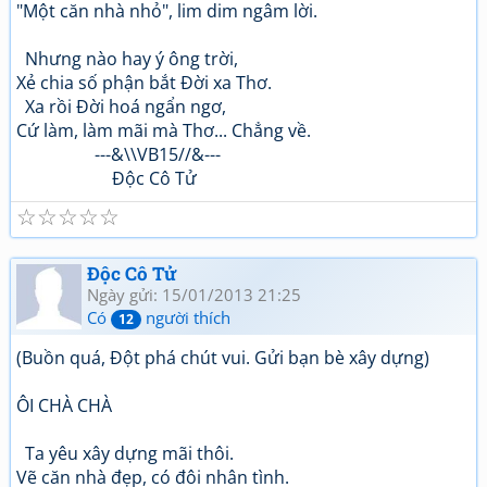
"Một căn nhà nhỏ", lim dim ngâm lời.
Nhưng nào hay ý ông trời,
Xẻ chia số phận bắt Đời xa Thơ.
Xa rồi Đời hoá ngẩn ngơ,
Cứ làm, làm mãi mà Thơ... Chẳng về.
---&\\VB15//&---
Độc Cô Tử
☆
☆
☆
☆
☆
Độc Cô Tử
Ngày gửi: 15/01/2013 21:25
Có
người thích
12
(Buồn quá, Đột phá chút vui. Gửi bạn bè xây dựng)
ÔI CHÀ CHÀ
Ta yêu xây dựng mãi thôi.
Vẽ căn nhà đẹp, có đôi nhân tình.