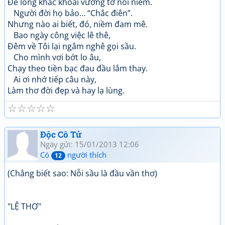
Để lòng khắc khoải vương tơ nỗi niềm.
Người đời họ bảo… “Chắc điên”.
Nhưng nào ai biết, đó, niềm đam mê.
Bao ngày công việc lê thê,
Đêm về Tôi lại ngâm nghê gọi sầu.
Cho mình vơi bớt lo âu,
Chạy theo tiền bạc đau đầu lắm thay.
Ai ơi nhớ tiếp câu này,
Làm thơ đời đẹp và hay lạ lùng.
☆
☆
☆
☆
☆
Độc Cô Tử
Ngày gửi: 15/01/2013 12:06
Có
người thích
12
(Chẳng biết sao: Nỗi sầu là đầu vần thơ)
"LỆ THƠ"