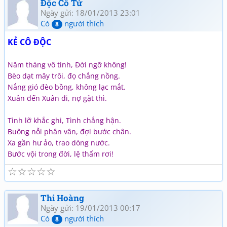
Độc Cô Tử
Ngày gửi: 18/01/2013 23:01
Có
người thích
8
KẺ CÔ ĐỘC
Năm tháng vô tình, Đời ngỡ không!
Bèo dạt mây trôi, đọ chẳng nồng.
Nắng gió đèo bồng, không lạc mắt.
Xuân đến Xuân đi, nợ gặt thì.
Tình lỡ khắc ghi, Tình chẳng hận.
Buông nỗi phân vân, đợi bước chân.
Xa gần hư ảo, trao dòng nước.
Bước vội trong đời, lệ thấm rơi!
☆
☆
☆
☆
☆
Thi Hoàng
Ngày gửi: 19/01/2013 00:17
Có
người thích
8