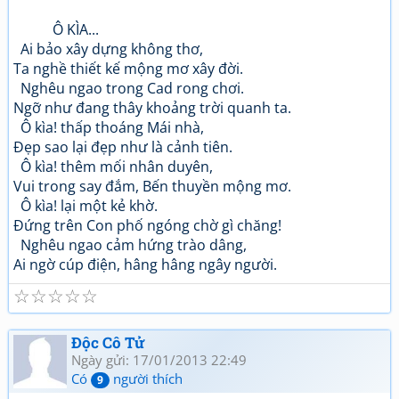
Ô KÌA...
Ai bảo xây dựng không thơ,
Ta nghề thiết kế mộng mơ xây đời.
Nghêu ngao trong Cad rong chơi.
Ngỡ như đang thây khoảng trời quanh ta.
Ô kìa! thấp thoáng Mái nhà,
Đẹp sao lại đẹp như là cảnh tiên.
Ô kìa! thêm mối nhân duyên,
Vui trong say đắm, Bến thuyền mộng mơ.
Ô kìa! lại một kẻ khờ.
Đứng trên Con phố ngóng chờ gì chăng!
Nghêu ngao cảm hứng trào dâng,
Ai ngờ cúp điện, hâng hâng ngây người.
☆
☆
☆
☆
☆
Độc Cô Tử
Ngày gửi: 17/01/2013 22:49
Có
người thích
9