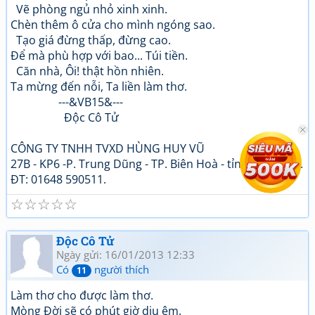
Vẽ phòng ngủ nhỏ xinh xinh.
Chèn thêm ô cửa cho mình ngóng sao.
Tạo giá đừng thấp, đừng cao.
Để mà phù hợp với bao... Túi tiền.
Căn nhà, Ôi! thật hồn nhiên.
Ta mừng đến nỗi, Ta liền làm thơ.
---&VB15&---
Độc Cô Tử
CÔNG TY TNHH TVXD HÙNG HUY VŨ
27B - KP6 -P. Trung Dũng - TP. Biên Hoà - tỉnh Đồng Nai.
ĐT: 01648 590511.
☆
☆
☆
☆
☆
Độc Cô Tử
Ngày gửi: 16/01/2013 12:33
Có
người thích
11
Làm thơ cho được làm thơ.
Mòng Đời sẽ có phút giờ dịu êm.