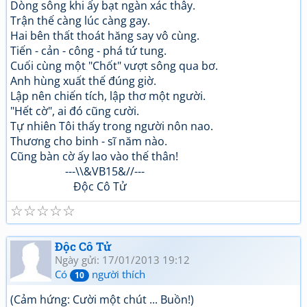
Dòng sông khi ấy bạt ngàn xác thây.
Trận thế càng lúc càng gay.
Hai bên thất thoát hăng say vô cùng.
Tiến - cản - công - phá tứ tung.
Cuối cùng một "Chốt" vượt sông qua bơ.
Anh hùng xuất thế đúng giờ.
Lập nên chiến tích, lập thơ một người.
"Hết cờ", ai đó cũng cười.
Tự nhiên Tôi thấy trong người nôn nao.
Thương cho binh - sĩ năm nào.
Cũng bàn cờ ấy lao vào thế thân!
---\\&VB15&//---
Độc Cô Tử
☆
☆
☆
☆
☆
Độc Cô Tử
Ngày gửi: 17/01/2013 19:12
Có
người thích
10
(Cảm hứng: Cười một chút ... Buồn!)