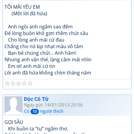
TÔI MÃI YÊU EM
(Một lời đã hứa)
Anh ngồi anh ngắm sao đêm
Để lòng buồn khổ gợn thêm chút sầu
Cho lòng anh mãi cứ đau
Chẳng cho nó kịp nhạt màu vô tâm
Bạn bè chúng chửi… Anh hâm!
Nhưng anh vấn thế, lặng câm mãi nhìn
Em ơi! anh mãi cứ tin
Lời anh đã hứa không chìm tháng năm
☆
☆
☆
☆
☆
Độc Cô Tử
Ngày gửi: 14/01/2013 20:56
Có
người thích
13
GỌI SẦU
Khi buồn ta “tự” ngâm thơ.