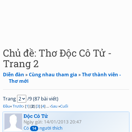
Chủ đề: Thơ Độc Cô Tử -
Trang 2
Diễn đàn
»
Cùng nhau tham gia
»
Thơ thành viên -
Thơ mới
Trang
/9 (87 bài viết)
Đầu
«
Trước
‹ [
1
] [
2
] [
3
] [
4
] ... ›
Sau
»
Cuối
Độc Cô Tử
Ngày gửi: 14/01/2013 20:47
Có
người thích
14