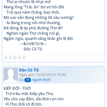
Thơ ai nhuốn lệ nhạt mờ
Mang lòng "Trắc ẩn" bơ vơ hỏi đời.
Trải qua năm tháng, bao thời,
Mà sao vẫn đọng những lời sầu vương?
Ai đang trong nỗi nhớ thương,
Để dòng lệ ấy phủ đường Thơ đi?
Nghẹn ngào Thơ chẳng nói gì,
Ngậm ngùi, quạnh vắng khắc ghi lệ đời
---&\\VB15//$---
Độc Cô Tử
☆
☆
☆
☆
☆
Độc Cô Tử
Ngày gửi: 15/01/2013 18:44
Có
người thích
11
KIẾP ĐỜI - THƠ
Trớ trêu một Kiếp yêu Thơ,
Yêu cho say đắm, dài khờ con tim.
Vì Thơ, Đời cố đi tìm,