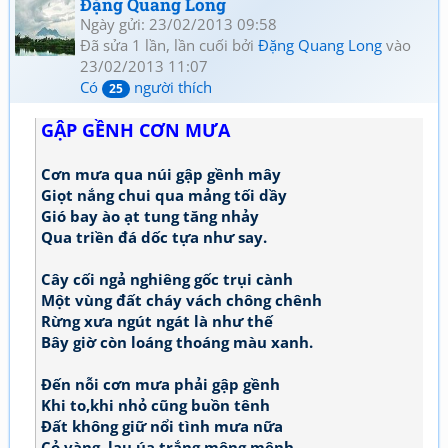
Đặng Quang Long
Ngày gửi: 23/02/2013 09:58
Đã sửa 1 lần, lần cuối bởi
Đặng Quang Long
vào
23/02/2013 11:07
Có
người thích
25
GẬP GỀNH CƠN MƯA
Cơn mưa qua núi gập gềnh mây
Giọt nắng chui qua mảng tối dầy
Gió bay ào ạt tung tăng nhảy
Qua triền đá dốc tựa như say.
Cây cối ngả nghiêng gốc trụi cành
Một vùng đất cháy vách chông chênh
Rừng xưa ngút ngát là như thế
Bây giờ còn loáng thoáng màu xanh.
Đến nỗi cơn mưa phải gập gềnh
Khi to,khi nhỏ cũng buồn tênh
Đất không giữ nổi tình mưa nữa
Cỏ vàng, lau úa trắng mông mênh..