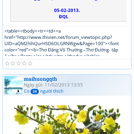
05-02-2013.
ĐQL
<table><tbody><tr><td><a
href="http://www.thivien.net/forum_viewtopic.php?
UID=aQM2hIhQurHSD6OLGRNWgw&Page=100"><font
color="red"><b>Thơ Đặng Vô Thường –Thơ Đường- tập
1</b></font></a></td></tr></tbody></table>
☆
☆
☆
☆
☆
<table><tbody><tr><td><a
href="http://www.thivien.net/forum_viewtopic.php?
UID=1nPi_YLwNjj6jqJJ5OtTPg"><font color="red"><b>Thơ
maihuongqth
Đặng Vô Thường Thơ mới - tập 1</b></font></a></td></tr>
Ngày gửi: 11/02/2013 13:55
</tbody></table>
Có
người thích
24