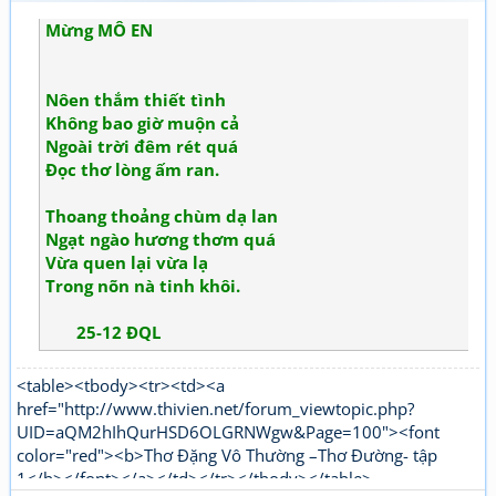
Mừng MÔ EN
Nôen thắm thiết tình
Không bao giờ muộn cả
Ngoài trời đêm rét quá
Đọc thơ lòng ấm ran.
Thoang thoảng chùm dạ lan
Ngạt ngào hương thơm quá
Vừa quen lại vừa lạ
Trong nõn nà tinh khôi.
25-12 ĐQL
<table><tbody><tr><td><a
href="http://www.thivien.net/forum_viewtopic.php?
UID=aQM2hIhQurHSD6OLGRNWgw&Page=100"><font
color="red"><b>Thơ Đặng Vô Thường –Thơ Đường- tập
1</b></font></a></td></tr></tbody></table>