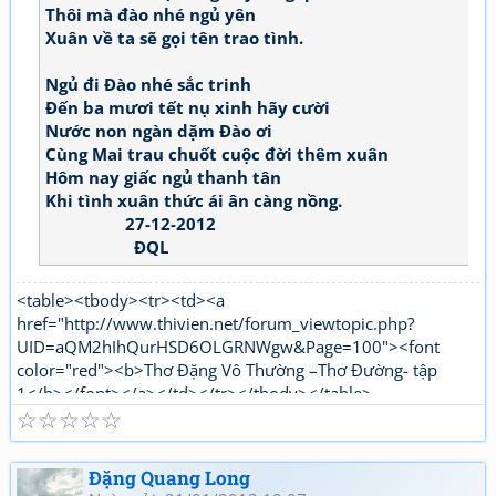
Thôi mà đào nhé ngủ yên
Xuân về ta sẽ gọi tên trao tình.
Ngủ đi Đào nhé sắc trinh
Đến ba mươi tết nụ xinh hãy cười
Nước non ngàn dặm Đào ơi
Cùng Mai trau chuốt cuộc đời thêm xuân
Hôm nay giấc ngủ thanh tân
Khi tình xuân thức ái ân càng nồng.
27-12-2012
ĐQL
<table><tbody><tr><td><a
href="http://www.thivien.net/forum_viewtopic.php?
UID=aQM2hIhQurHSD6OLGRNWgw&Page=100"><font
color="red"><b>Thơ Đặng Vô Thường –Thơ Đường- tập
1</b></font></a></td></tr></tbody></table>
☆
☆
☆
☆
☆
<table><tbody><tr><td><a
href="http://www.thivien.net/forum_viewtopic.php?
UID=1nPi_YLwNjj6jqJJ5OtTPg"><font color="red"><b>Thơ
Đặng Quang Long
Đặng Vô Thường Thơ mới - tập 1</b></font></a></td></tr>