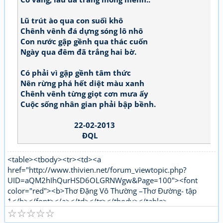
Lũ trút ào qua con suối khô
Chênh vênh đá dựng sóng lô nhô
Con nước gập gềnh qua thác cuốn
Ngày qua đêm đã trắng hai bờ.
Có phải vì gập gềnh tâm thức
Nên rừng phá hết diệt màu xanh
Chênh vênh từng giọt cơn mưa ấy
Cuộc sống nhân gian phải bập bềnh.
22-02-2013
ĐQL
<table><tbody><tr><td><a
href="http://www.thivien.net/forum_viewtopic.php?
UID=aQM2hIhQurHSD6OLGRNWgw&Page=100"><font
color="red"><b>Thơ Đặng Vô Thường –Thơ Đường- tập
1</b></font></a></td></tr></tbody></table>
☆
☆
☆
☆
☆
<table><tbody><tr><td><a
href="http://www.thivien.net/forum_viewtopic.php?