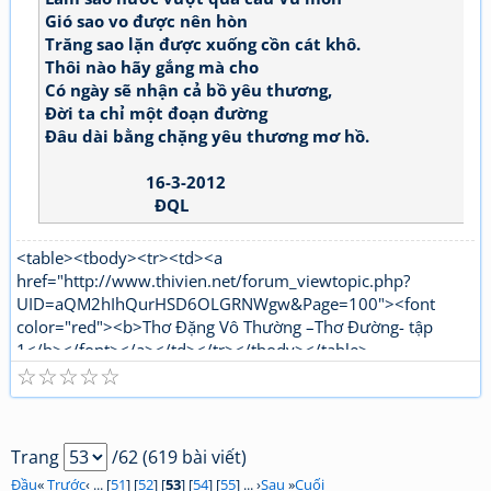
Gió sao vo được nên hòn
Trăng sao lặn được xuống cồn cát khô.
Thôi nào hãy gắng mà cho
Có ngày sẽ nhận cả bồ yêu thương,
Đời ta chỉ một đoạn đường
Đâu dài bằng chặng yêu thương mơ hồ.
16-3-2012
ĐQL
<table><tbody><tr><td><a
href="http://www.thivien.net/forum_viewtopic.php?
UID=aQM2hIhQurHSD6OLGRNWgw&Page=100"><font
color="red"><b>Thơ Đặng Vô Thường –Thơ Đường- tập
1</b></font></a></td></tr></tbody></table>
☆
☆
☆
☆
☆
<table><tbody><tr><td><a
href="http://www.thivien.net/forum_viewtopic.php?
UID=1nPi_YLwNjj6jqJJ5OtTPg"><font color="red"><b>Thơ
Đặng Vô Thường Thơ mới - tập 1</b></font></a></td></tr>
Trang
/62 (619 bài viết)
</tbody></table>
Đầu
«
Trước
‹ ... [
51
] [
52
] [
53
] [
54
] [
55
] ... ›
Sau
»
Cuối