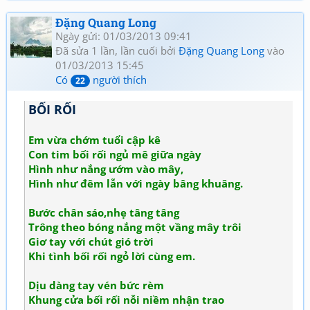
UID=1nPi_YLwNjj6jqJJ5OtTPg"><font color="red"><b>Thơ
Đặng Quang Long
Đặng Vô Thường Thơ mới - tập 1</b></font></a></td></tr>
Ngày gửi: 01/03/2013 09:41
</tbody></table>
Đã sửa 1 lần, lần cuối bởi
Đặng Quang Long
vào
01/03/2013 15:45
Có
người thích
22
BỐI RỐI
Em vừa chớm tuổi cập kê
Con tim bối rối ngủ mê giữa ngày
Hình như nắng ướm vào mây,
Hình như đêm lẫn với ngày bâng khuâng.
Bước chân sáo,nhẹ tâng tâng
Trông theo bóng nắng một vầng mây trôi
Giơ tay với chút gió trời
Khi tình bối rối ngỏ lời cùng em.
Dịu dàng tay vén bức rèm
Khung cửa bối rối nỗi niềm nhận trao