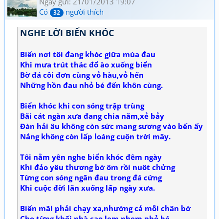
Ngày gửi: 21/01/2013 19:07
</tbody></table>
Có
người thích
32
NGHE LỜI BIỂN KHÓC
Biển nơi tôi đang khóc giữa mùa đau
Khi mưa trút thác đổ ào xuống biển
Bờ đá côi đơn cùng vỏ hàu,vỏ hến
Những hồn đau nhỏ bé đến khôn cùng.
Biển khóc khi con sóng trập trùng
Bãi cát ngàn xưa đang chia năm,xẻ bảy
Đàn hải âu không còn sức mang sương vào bến ấy
Nắng không còn lấp loáng cuộn trời mây.
Tôi nằm yên nghe biển khóc đêm ngày
Khi đảo yêu thương bờ ôm rồi nuôt chửng
Từng con sóng ngăn đau trong đá cứng
Khi cuộc đời lăn xuống lấp ngày xưa.
Biển mãi phải chạy xa,nhường cả mỗi chân bờ
Cho từng khối nhà cao lem nhem nhỏ bé