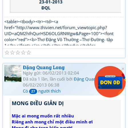
23-01-2013
ĐQL
<table><tbody><tr><td><a
href="http://www.thivien.net/forum_viewtopic.php?
UID=aQM2hIhQurHSD6OLGRNWgw&Page=100"><font
color="red"><b>Thơ Đặng Vô Thường –Thơ Đường- tập
1</b></font></a></td></tr></tbody></table>
☆
☆
☆
☆
☆
<table><tbody><tr><td><a
href="http://www.thivien.net/forum_viewtopic.php?
UID=1nPi_YLwNjj6jqJJ5OtTPg"><font color="red"><b>Thơ
Đặng Quang Long
Đặng Vô Thường Thơ mới - tập 1</b></font></a></td></tr>
Ngày gửi: 06/02/2013 02:04
</tbody></table>
Đã sửa 1 lần, lần cuối bởi
Đặng Quang Long
vào
06/02/2013 06:38
Có
người thích
27
MONG ĐIỀU GIẢN DỊ
Mặc ai mong muốn rất nhiều
Riêng anh mong chỉ một điều mình ơi
Mong đi cho trọn kiếp người