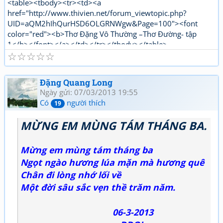
<table><tbody><tr><td><a
href="http://www.thivien.net/forum_viewtopic.php?
UID=aQM2hIhQurHSD6OLGRNWgw&Page=100"><font
color="red"><b>Thơ Đặng Vô Thường –Thơ Đường- tập
1</b></font></a></td></tr></tbody></table>
☆
☆
☆
☆
☆
<table><tbody><tr><td><a
href="http://www.thivien.net/forum_viewtopic.php?
UID=1nPi_YLwNjj6jqJJ5OtTPg"><font color="red"><b>Thơ
Đặng Quang Long
Đặng Vô Thường Thơ mới - tập 1</b></font></a></td></tr>
Ngày gửi: 07/03/2013 19:55
</tbody></table>
Có
người thích
19
MỪNG EM MÙNG TÁM THÁNG BA.
Mừng em mùng tám tháng ba
Ngọt ngào hương lúa mặn mà hương quê
Chân đi lòng nhớ lối về
Một đời sâu sắc vẹn thề trăm năm.
06-3-2013