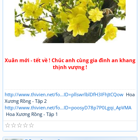
Xuân mới - tết về ! Chúc anh cùng gia đình an khang
thịnh vượng !
http://www.thivien.net/fo...ID=pllswrlblDfH3IFhJtCQow
Hoa
Xương Rồng - Tập 2
http://www.thivien.net/fo...ID=poosyD78p7P0Lgqi_ApVMA
Hoa Xương Rồng - Tập 1
☆
☆
☆
☆
☆