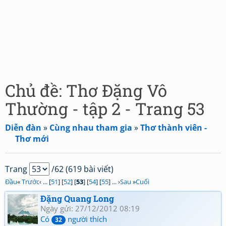
Chủ đề: Thơ Đặng Vô
Thường - tập 2 - Trang 53
Diễn đàn
»
Cùng nhau tham gia
»
Thơ thành viên -
Thơ mới
Trang
/62 (619 bài viết)
Đầu
«
Trước
‹ ... [
51
] [
52
] [
53
] [
54
] [
55
] ... ›
Sau
»
Cuối
Đặng Quang Long
Ngày gửi: 27/12/2012 08:19
Có
người thích
32