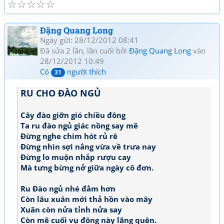
☆
☆
☆
☆
☆
<table><tbody><tr><td><a
href="http://www.thivien.net/forum_viewtopic.php?
UID=1nPi_YLwNjj6jqJJ5OtTPg"><font color="red"><b>Thơ
Đặng Quang Long
Đặng Vô Thường Thơ mới - tập 1</b></font></a></td></tr>
Ngày gửi: 28/12/2012 08:41
</tbody></table>
Đã sửa 2 lần, lần cuối bởi
Đặng Quang Long
vào
28/12/2012 10:49
Có
người thích
31
RU CHO ĐÀO NGỦ
Cây đào giỡn gió chiều đông
Ta ru đào ngủ giác nồng say mê
Đừng nghe chim hót rủ rê
Đừng nhìn sợi nắng vừa về trưa nay
Đừng lo muộn nhắp rượu cay
Mà tưng bừng nở giữa ngày cô đơn.
Ru Đào ngủ nhé đằm hơn
Còn lâu xuân mới thả hồn vào mây
Xuân còn nửa tỉnh nửa say
Còn mê cuối vụ đông này lãng quên.