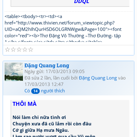
DDQL
<table><tbody><tr><td><a
href="http://www.thivien.net/forum_viewtopic.php?
UID=aQM2hIhQurHSD6OLGRNWgw&Page=100"><font
color="red"><b>Thơ Đặng Vô Thường –Thơ Đường- tập
1</b></font></a></td></tr></tbody></table>
☆
☆
☆
☆
☆
<table><tbody><tr><td><a
href="http://www.thivien.net/forum_viewtopic.php?
UID=1nPi_YLwNjj6jqJJ5OtTPg"><font color="red"><b>Thơ
Đặng Quang Long
Đặng Vô Thường Thơ mới - tập 1</b></font></a></td></tr>
Ngày gửi: 17/03/2013 09:05
</tbody></table>
Đã sửa 2 lần, lần cuối bởi
Đặng Quang Long
vào
17/03/2013 12:47
Có
người thích
14
THÔI MÀ
Nói làm chi nữa tình ơi
Chuyện xưa đã cũ lắm rồi còn đâu
Cớ gì giữa Hạ mưa Ngâu.
Làm sao nước vượt qua cầu Vũ môn