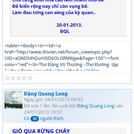
Để biển rộng nay chỉ còn vụng bể.
Làm đau từng con sóng của kỳ quan..
20-01-2013.
ĐQL
<table><tbody><tr><td><a
href="http://www.thivien.net/forum_viewtopic.php?
UID=aQM2hIhQurHSD6OLGRNWgw&Page=100"><font
color="red"><b>Thơ Đặng Vô Thường –Thơ Đường- tập
1</b></font></a></td></tr></tbody></table>
☆
☆
☆
☆
☆
<table><tbody><tr><td><a
href="http://www.thivien.net/forum_viewtopic.php?
UID=1nPi_YLwNjj6jqJJ5OtTPg"><font color="red"><b>Thơ
Đặng Quang Long
Đặng Vô Thường Thơ mới - tập 1</b></font></a></td></tr>
Ngày gửi: 24/01/2013 09:33
</tbody></table>
Đã sửa 1 lần, lần cuối bởi
Đặng Quang Long
vào
24/01/2013 10:57
Có
người thích
30
GIÓ QUA RỪNG CHÁY