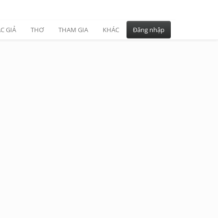
C GIẢ
THƠ
THAM GIA
KHÁC
Đăng nhập