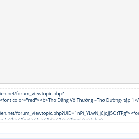
ien.net/forum_viewtopic.php?
t color="red"><b>Thơ Đặng Vô Thường –Thơ Đường- tập 1<
ien.net/forum_viewtopic.php?UID=1nPi_YLwNjj6jqJJ5OtTPg"><fo
ập 1</b></font></a></td></tr></tbody></table>