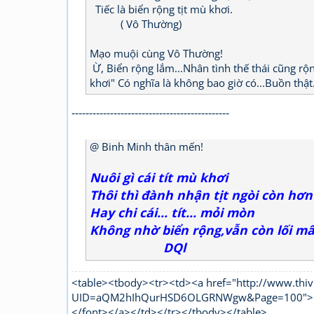
Tiếc là biển rộng tịt mù khơi.
( Vô Thường)
Mạo muội cùng Vô Thường!
Ừ, Biển rộng lắm...Nhân tình thế thái cũng rộng
khơi" Có nghĩa là không bao giờ có...Buồn thật
---------------------------------------------
@ Binh Minh thân mến!
Nuôi gì cái tít mù khơi
Thôi thì đành nhận tịt ngòi còn hơn
Hay chi cái... tít... mỏi mòn
Không nhờ biển rộng,vẫn còn lối mâ
DQl
<table><tbody><tr><td><a href="http://www.thiv
UID=aQM2hIhQurHSD6OLGRNWgw&Page=100"><fon
</font></a></td></tr></tbody></table>