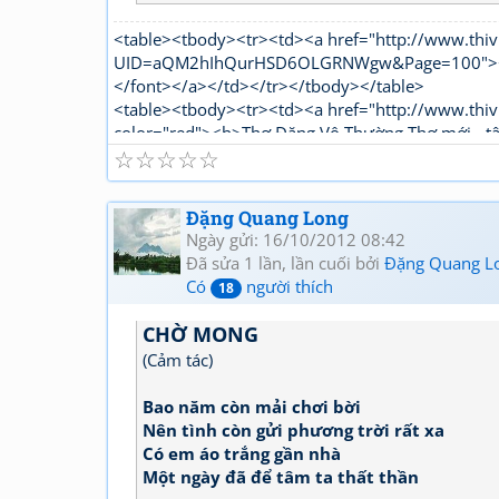
<table><tbody><tr><td><a href="http://www.thiv
UID=aQM2hIhQurHSD6OLGRNWgw&Page=100"><fon
</font></a></td></tr></tbody></table>
<table><tbody><tr><td><a href="http://www.thiv
color="red"><b>Thơ Đặng Vô Thường Thơ mới - t
☆
☆
☆
☆
☆
Đặng Quang Long
Ngày gửi: 16/10/2012 08:42
Đã sửa 1 lần, lần cuối bởi
Đặng Quang L
Có
người thích
18
CHỜ MONG
(Cảm tác)
Bao năm còn mải chơi bời
Nên tình còn gửi phương trời rất xa
Có em áo trắng gần nhà
Một ngày đã để tâm ta thất thần