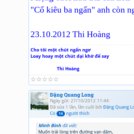
"Cổ kiêu ba ngấn" anh còn n
23.10.2012 Thi Hoàng
Cho tôi một chút ngẩn ngơ
Loay hoay một chút dại khờ để say
Thi Hoàng
☆
☆
☆
☆
☆
Đặng Quang Long
Ngày gửi: 27/10/2012 11:44
Đã sửa 1 lần, lần cuối bởi
Đặng Quang L
Có
người thích
14
Minh Bình
đã viết:
Muốn trải lòng trên đường vạn dặm,