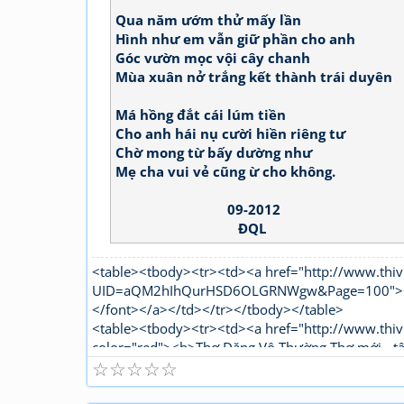
Qua năm ướm thử mấy lần
Hình như em vẫn giữ phần cho anh
Góc vườn mọc vội cây chanh
Mùa xuân nở trắng kết thành trái duyên
Má hồng đắt cái lúm tiền
Cho anh hái nụ cười hiền riêng tư
Chờ mong từ bấy dường như
Mẹ cha vui vẻ cũng ừ cho không.
09-2012
ĐQL
<table><tbody><tr><td><a href="http://www.thiv
UID=aQM2hIhQurHSD6OLGRNWgw&Page=100"><fon
</font></a></td></tr></tbody></table>
<table><tbody><tr><td><a href="http://www.thiv
color="red"><b>Thơ Đặng Vô Thường Thơ mới - t
☆
☆
☆
☆
☆