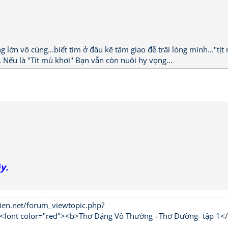
 lớn vô cùng...biết tìm ở đâu kẽ tâm giao đễ trãi lòng mình..."tịt
. Nếu là "Tít mù khơi" Bạn vẫn còn nuôi hy vọng...
y.
ien.net/forum_viewtopic.php?
t color="red"><b>Thơ Đặng Vô Thường –Thơ Đường- tập 1<