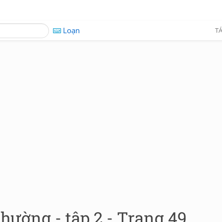
Loạn
TÁ
hường - tập 2 - Trang 49