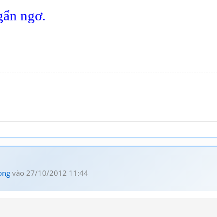
gẩn ngơ.
ong
vào 27/10/2012 11:44