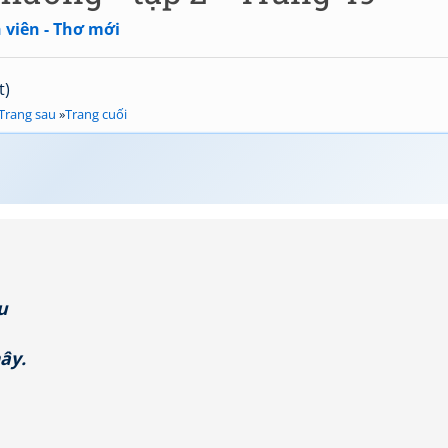
 viên - Thơ mới
t)
Trang sau
»
Trang cuối
u
ây.