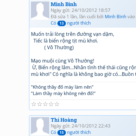
Minh Bình
Ngày gửi: 24/10/2012 18:57
Đã sửa 1 lần, lần cuối bởi
Minh Bình
vào
Có
người thích
13
Muốn trải lòng trên đường vạn dặm,
Tiếc là biển rộng tịt mù khơi.
( Vô Thường)
Mạo muội cùng Vô Thường!
Ừ, Biển rộng lắm...Nhân tình thế thái cũng rộng
mù khơi" Có nghĩa là không bao giờ có...Buồn t
"Không thầy đố mày làm nên"
"Làm thầy mày không nên đố!"
☆
☆
☆
☆
☆
Thi Hoàng
Ngày gửi: 24/10/2012 22:43
Có
người thích
15