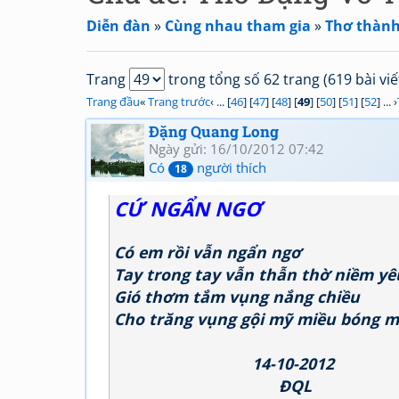
Diễn đàn
»
Cùng nhau tham gia
»
Thơ thành
Trang
trong tổng số 62 trang (619 bài viế
Trang đầu
«
Trang trước
‹ ... [
46
] [
47
] [
48
] [
49
] [
50
] [
51
] [
52
] ... ›
Đặng Quang Long
Ngày gửi: 16/10/2012 07:42
Có
người thích
18
CỨ NGẨN NGƠ
Có em rồi vẫn ngẩn ngơ
Tay trong tay vẫn thẫn thờ niềm yê
Gió thơm tắm vụng nắng chiều
Cho trăng vụng gội mỹ miều bóng m
14-10-2012
ĐQL