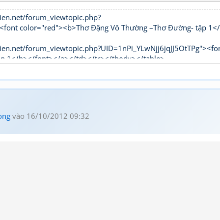
ien.net/forum_viewtopic.php?
t color="red"><b>Thơ Đặng Vô Thường –Thơ Đường- tập 1<
ien.net/forum_viewtopic.php?UID=1nPi_YLwNjj6jqJJ5OtTPg"><fo
ập 1</b></font></a></td></tr></tbody></table>
ong
vào 16/10/2012 09:32