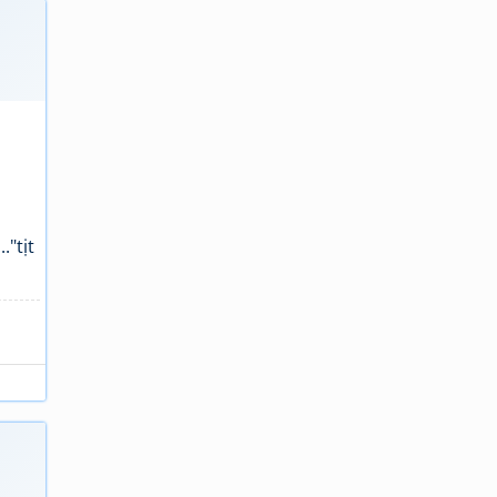
."tịt