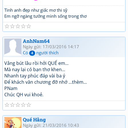
Tình anh đẹp như giấc mơ thi sỹ
Em ngỡ ngàng tưởng mình sống trong thơ
☆
☆
☆
☆
☆
AnhNam64
Ngày gửi: 17/03/2016 14:17
Có
người thích
4
Vắng bút lâu rồi hởi QUẾ em...
Mà nay lại có bạn thơ khen...
Nhanh tay phúc đáp vài ba ý
Để khách văn chương đỡ nhớ ...thèm...
PNam
Chúc QH vui khoẻ.
☆
☆
☆
☆
☆
Quế Hằng
Ngày gửi: 21/03/2016 10:43