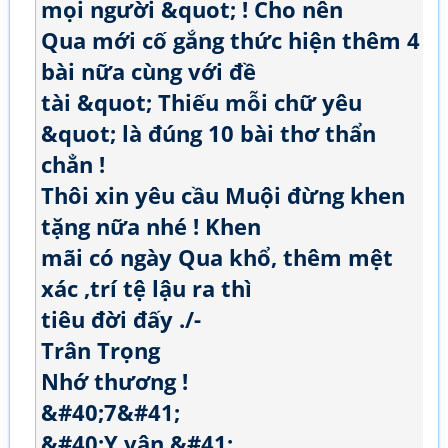
mọi người &quot; ! Cho nên
Qua mới cố gắng thức hiện thêm 4
bài nữa cùng với đề
tài &quot; Thiếu mỗi chữ yêu
&quot; là đúng 10 bài thơ thẩn
chẳn !
Thôi xin yêu cầu Muội đừng khen
tặng nữa nhé ! Khen
mãi có ngày Qua khổ, thêm mệt
xác ,trí tệ lậu ra thì
tiêu đời đấy ./-
Trân Trọng
Nhớ thương !
&#40;7&#41;
&#40;Y vận &#41;