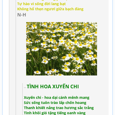
Tự hào vì sống đời lang bạt
Không hổ thẹn ngươi giữa bạch đàng
N-H
TÌNH HOA XUYẾN CHI
Xuyến chi - hoa dại cánh mênh mang
Sức sống tuôn trào lấp chốn hoang
Thanh khiết nắng trao hương sắc trắng
Tinh khôi gió tặng tiếng oanh vàng