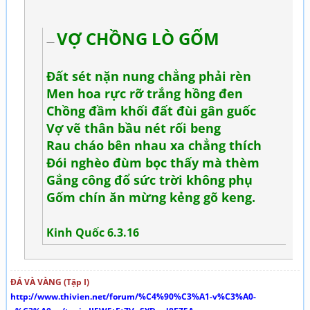
VỢ CHỒNG LÒ GỐM
Đất sét nặn nung chẳng phải rèn
Men hoa rực rỡ trắng hồng đen
Chồng đầm khối đất đùi gân guốc
Vợ vẽ thân bầu nét rối beng
Rau cháo bên nhau xa chẳng thích
Đói nghèo đùm bọc thấy mà thèm
Gắng công đổ sức trời không phụ
Gốm chín ăn mừng kẻng gõ keng.
Kinh Quốc 6.3.16
ĐÁ VÀ VÀNG (Tập I)
http://www.thivien.net/forum/%C4%90%C3%A1-v%C3%A0-