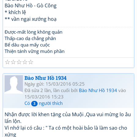
Bào Như Hồ - Gò Công
* khích lệ
** vần ngại xướng hoạ
Được-mất lòng không quản
Thấp-cao dạ chẳng phân
Bể dâu qua mấy cuộc
Thiện tánh vững muôn phần
☆
☆
☆
☆
☆
Bào Như Hồ 1934
Ngày gửi: 15/03/2016 05:25
Đã sửa 2 lần, lần cuối bởi
Bào Như Hồ 1934
vào
15/03/2016 15:23
Có
người thích
3
Nhận được lời khen tặng của Muội ,Qua vui mừng lo âu
lẩn lộn.
Vì nhớ lại có câu : " Ta có một hoài bảo là làm sao cho
xứng