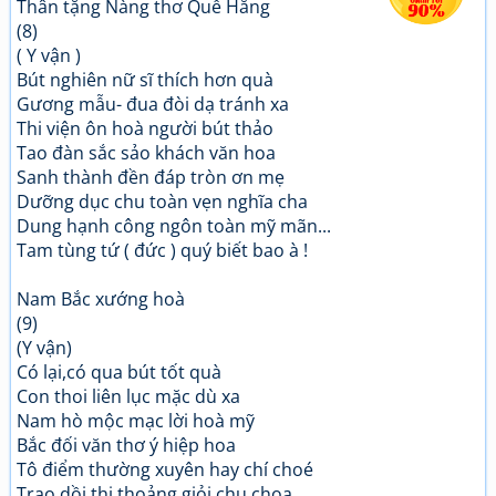
Thân tặng Nàng thơ Quế Hằng
(8)
( Y vận )
Bút nghiên nữ sĩ thích hơn quà
Gương mẫu- đua đòi dạ tránh xa
Thi viện ôn hoà người bút thảo
Tao đàn sắc sảo khách văn hoa
Sanh thành đền đáp tròn ơn mẹ
Dưỡng dục chu toàn vẹn nghĩa cha
Dung hạnh công ngôn toàn mỹ mãn...
Tam tùng tứ ( đức ) quý biết bao à !
Nam Bắc xướng hoà
(9)
(Y vận)
Có lại,có qua bút tốt quà
Con thoi liên lục mặc dù xa
Nam hò mộc mạc lời hoà mỹ
Bắc đối văn thơ ý hiệp hoa
Tô điểm thường xuyên hay chí choé
Trao dồi thi thoảng giỏi chu choa