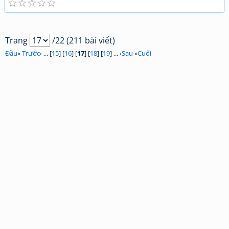
☆
☆
☆
☆
☆
Trang
/22 (211 bài viết)
Đầu
«
Trước
‹ ... [
15
] [
16
] [
17
] [
18
] [
19
] ... ›
Sau
»
Cuối