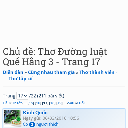
Chủ đề: Thơ Đường luật
Quế Hằng 3 - Trang 17
Diễn đàn
»
Cùng nhau tham gia
»
Thơ thành viên -
Thơ tập cổ
Trang
/22 (211 bài viết)
Đầu
«
Trước
‹ ... [
15
] [
16
] [
17
] [
18
] [
19
] ... ›
Sau
»
Cuối
Kinh Quốc
Ngày gửi: 06/03/2016 10:56
Có
người thích
2