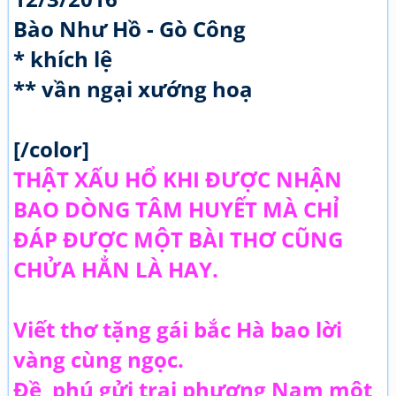
Bào Như Hồ - Gò Công
* khích lệ
** vần ngại xướng hoạ
[/color]
THẬT XẤU HỔ KHI ĐƯỢC NHẬN
BAO DÒNG TÂM HUYẾT MÀ CHỈ
ĐÁP ĐƯỢC MỘT BÀI THƠ CŨNG
CHỬA HẲN LÀ HAY.
Viết thơ tặng gái bắc Hà bao lời
vàng cùng ngọc.
Đề phú gửi trai phương Nam một