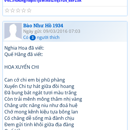
v%C3%A0ng/topic-IJEW5tEtZVqSYDs_d8FZ5A
☆
☆
☆
☆
☆
Bào Như Hồ 1934
Ngày gửi: 09/03/2016 07:03
Có
người thích
3
Nghia Hoa đã viết:
Quế Hằng đã viết:
HOA XUYẾN CHI
Can cớ chi em bị phũ phàng
Xuyến Chi tự hát giữa đồi hoang
Đã bung bát ngát tươi màu trắng
Còn trải mênh mông thắm nhị vàng
Chẳng ước nâng niu như đoá huệ
Chớ mong kênh kiệu tựa bông lan
Có chăng dễ sống mà đành chịu
Đem gửi tinh khôi giữa địa đàng