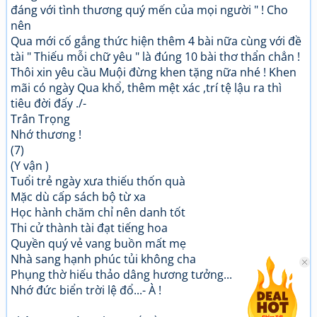
đáng với tình thương quý mến của mọi người " ! Cho
nên
Qua mới cố gắng thức hiện thêm 4 bài nữa cùng với đề
tài " Thiếu mỗi chữ yêu " là đúng 10 bài thơ thẩn chẳn !
Thôi xin yêu cầu Muội đừng khen tặng nữa nhé ! Khen
mãi có ngày Qua khổ, thêm mệt xác ,trí tệ lậu ra thì
tiêu đời đấy ./-
Trân Trọng
Nhớ thương !
(7)
(Y vận )
Tuổi trẻ ngày xưa thiếu thốn quà
Mặc dù cấp sách bộ từ xa
Học hành chăm chỉ nên danh tốt
Thi cử thành tài đạt tiếng hoa
Quyền quý vẻ vang buồn mất mẹ
Nhà sang hạnh phúc tủi không cha
Phụng thờ hiếu thảo dâng hương tưởng...
Nhớ đức biển trời lệ đổ...- À !