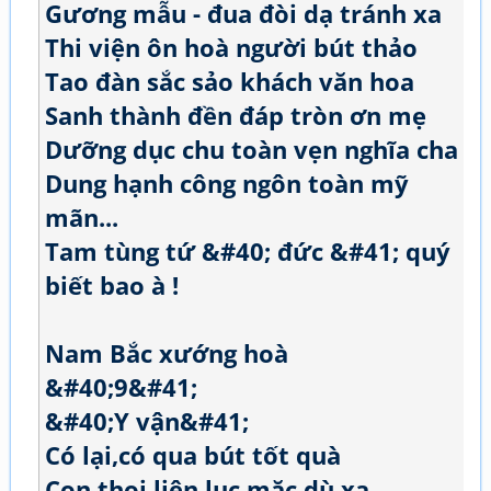
Gương mẫu - đua đòi dạ tránh xa
Thi viện ôn hoà người bút thảo
Tao đàn sắc sảo khách văn hoa
Sanh thành đền đáp tròn ơn mẹ
Dưỡng dục chu toàn vẹn nghĩa cha
Dung hạnh công ngôn toàn mỹ
mãn...
Tam tùng tứ &#40; đức &#41; quý
biết bao à !
Nam Bắc xướng hoà
&#40;9&#41;
&#40;Y vận&#41;
Có lại,có qua bút tốt quà
Con thoi liên lục mặc dù xa