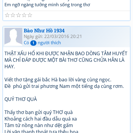
Em ngỡ ngàng tưởng mình sống trong thơ
☆
☆
☆
☆
☆
Bào Như Hồ 1934
Ngày gửi: 22/03/2016 20:21
Có
người thích
1
THẬT XẤU HỔ KHI ĐƯỢC NHẬN BAO DÒNG TÂM HUYẾT
MÀ CHỈ ĐÁP ĐƯỢC MỘT BÀI THƠ CŨNG CHỬA HẲN LÀ
HAY.
Viết thơ tặng gái bắc Hà bao lời vàng cùng ngọc.
Đề phú gửi trai phương Nam một tiếng dạ cùng rơm.
QUÝ THƠ QUÀ
Thấy thơ bạn gửi quý THƠ quà
Khoảng cách hai đầu dẫu quá xa
Tâm tứ nồng nàn như dệt gấm
Lời văn thanh thoát tựa thêu hoa