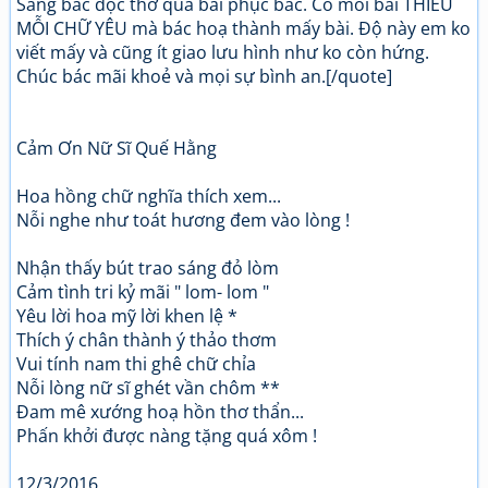
Sang bác đọc thơ quả bái phục bác. Có mỗi bài THIẾU
MỖI CHỮ YÊU mà bác hoạ thành mấy bài. Độ này em ko
viết mấy và cũng ít giao lưu hình như ko còn hứng.
Chúc bác mãi khoẻ và mọi sự bình an.[/quote]
Cảm Ơn Nữ Sĩ Quế Hằng
Hoa hồng chữ nghĩa thích xem...
Nỗi nghe như toát hương đem vào lòng !
Nhận thấy bút trao sáng đỏ lòm
Cảm tình tri kỷ mãi " lom- lom "
Yêu lời hoa mỹ lời khen lệ *
Thích ý chân thành ý thảo thơm
Vui tính nam thi ghê chữ chỉa
Nỗi lòng nữ sĩ ghét vần chôm **
Đam mê xướng hoạ hồn thơ thẩn...
Phấn khởi được nàng tặng quá xôm !
12/3/2016