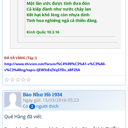
Một lần ước được tình đưa đón
Cả kiếp đành như nước chảy lan
Kết hạt khô lòng còn nhựa dính
Tình hoa nghiêng ngả cả thiên đàng.
Kinh Quốc 10.3.16
ĐÁ VÀ VÀNG (Tập I)
http://www.thivien.net/forum/%C4%90%C3%A1-v%C3%A0-
v%C3%A0ng/topic-IJEW5tEtZVqSYDs_d8FZ5A
☆
☆
☆
☆
☆
Bào Như Hồ 1934
Ngày gửi: 15/03/2016 05:23
Có
người thích
2
Quế Hằng đã viết: