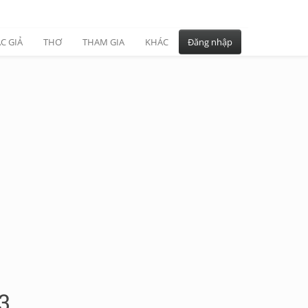
C GIẢ
THƠ
THAM GIA
KHÁC
Đăng nhập
3