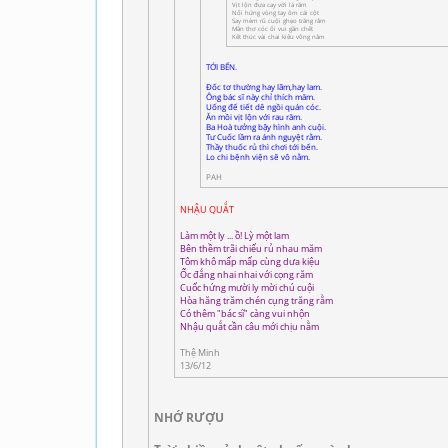
Vịt lộn đưa cay với lá răm
Nổi hứng vòng tay ôm cái cột
Say mèm rủ cuội ghẹo trăng rằm
Mần thơ cóc ổi vui gần chết
Kết thúc vài chai kiếu võng nằm
TỚI BẾN.
Đốc tơ thường hay lãm,hay lam.
Ông bác sĩ này chỉ thích măm.
Uống đế tiết dê ngồi quán cóc.
Ăn mồi vịt lộn với rau răm.
Ba Hoà tưởng bậy hình anh cuội.
Tư Cuốc lầm ra ánh nguyệt rằm.
Thầy thuốc rủ thì chơi tới bến.
Lo chi bệnh viện sẽ vô nằm.
PAH
NHẬU QUẮT
Làm một ly ... ồ! Lỳ một lam
Bên thềm trãi chiếu rủ nhau măm
Tôm khô mấp mấp cùng dưa kiệu
Ốc đắng nhai nhai với cọng răm
Cuốc hứng mười ly mời chú cuội
Hòa hăng trăm chén cụng trăng rằm
Có thêm "bác sĩ" càng vui nhộn
Nhậu quắt cần câu mới chịu nằm
Thệ Minh
13/6/12
NHỚ RƯỢU