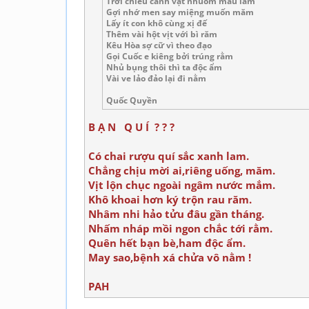
Trời chiều cảnh vật nhuốm màu lam
Gợi nhớ men say miệng muốn măm
Lấy ít con khô cùng xị đế
Thêm vài hột vịt với bì răm
Kêu Hòa sợ cữ vì theo đạo
Gọi Cuốc e kiêng bởi trúng rằm
Nhủ bụng thôi thì ta độc ẩm
Vài ve lảo đảo lại đi nằm
Quốc Quyền
B Ạ N Q U Í ? ? ?
Có chai rượu quí sắc xanh lam.
Chẳng chịu mời ai,riêng uống, măm.
Vịt lộn chục ngoài ngâm nước mắm.
Khô khoai hơn ký trộn rau răm.
Nhâm nhi hảo tửu đâu gần tháng.
Nhấm nháp mồi ngon chắc tới rằm.
Quên hết bạn bè,ham độc ẩm.
May sao,bệnh xá chửa vô nằm !
PAH