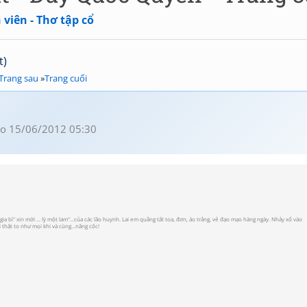
viên - Thơ tập cổ
t)
Trang sau
»
Trang cuối
o 15/06/2012 05:30
gia bì" xin mời ... lỳ một lam"...của các lão huynh. Lai em quẳng tất toa, đơn, áo trắng, vẻ đạo mạo hàng ngày. Nhảy xổ vào
 thật to như mọi khi và cùng...nâng cốc!