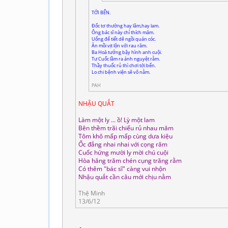
TỚI BẾN.
Đốc tơ thường hay lãm,hay lam.
Ông bác sĩ này chỉ thích măm.
Uống đế tiết dê ngồi quán cóc.
Ăn mồi vịt lộn với rau răm.
Ba Hoà tưởng bậy hình anh cuội.
Tư Cuốc lầm ra ánh nguyệt rằm.
Thầy thuốc rủ thì chơi tới bến.
Lo chi bệnh viện sẽ vô nằm.
PAH
NHẬU QUẮT
Làm một ly ... ồ! Lỳ một lam
Bên thềm trãi chiếu rủ nhau măm
Tôm khô mấp mấp cùng dưa kiệu
Ốc đắng nhai nhai với cọng răm
Cuốc hứng mười ly mời chú cuội
Hòa hăng trăm chén cụng trăng rằm
Có thêm "bác sĩ" càng vui nhộn
Nhậu quắt cần câu mới chịu nằm
Thệ Minh
13/6/12