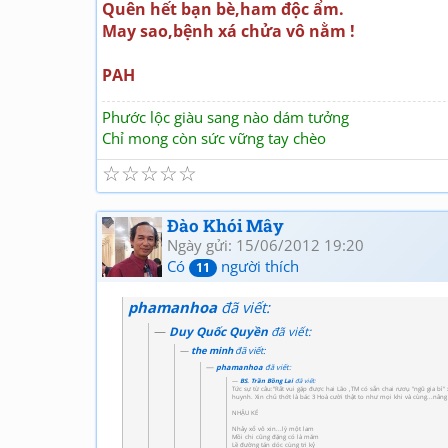
Quên hết bạn bè,ham độc ẩm.
May sao,bệnh xá chửa vô nằm !
PAH
Phước lộc giàu sang nào dám tưởng
Chỉ mong còn sức vững tay chèo
☆
☆
☆
☆
☆
Đào Khói Mây
Ngày gửi: 15/06/2012 19:20
Có
người thích
11
phamanhoa
đã viết:
Duy Quốc Quyền
đã viết:
the minh
đã viết:
phamanhoa
đã viết:
BS. Trần Bồng Lai
đã viết:
Tức sự từ câu:"Rất vui gặp được hai Lão ,TM có sẵn chai rươụ "ngũ gia bì"
huynh. Xin chủ thớt là bác 3 Hoà cười thật to như mọi khi và cùng...nâng
NHẬU KÉ
Nhảy xổ vô xin...lỳ một lam
Mồi chi cũng đặng có là măm
Lề đường tán dóc cùng tri kỷ