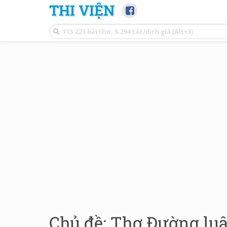
THI VIỆN
Chủ đề: Thơ Đường luậ