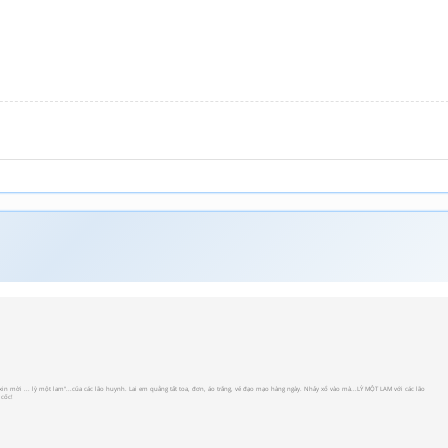
 xin mời ... lỳ một lam"...của các lão huynh. Lai em quẳng tất toa, đơn, áo trắng, vẻ đạo mạo hàng ngày. Nhảy xổ vào mà...LỲ MỘT LAM với các lão
 cốc!