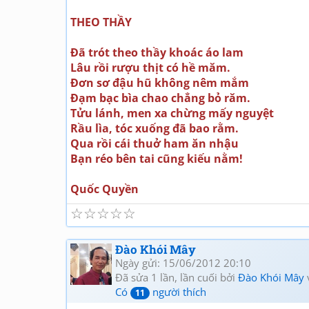
THEO THẦY
Đã trót theo thầy khoác áo lam
Lâu rồi rượu thịt có hề măm.
Đơn sơ đậu hũ không nêm mắm
Đạm bạc bìa chao chẳng bỏ răm.
Tửu lánh, men xa chừng mấy nguyệt
Rầu lìa, tóc xuống đã bao rằm.
Qua rồi cái thuở ham ăn nhậu
Bạn réo bên tai cũng kiếu nằm!
Quốc Quyền
☆
☆
☆
☆
☆
Đào Khói Mây
Ngày gửi: 15/06/2012 20:10
Đã sửa 1 lần, lần cuối bởi
Đào Khói Mây
Có
người thích
11