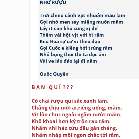
NHỚ RƯỢU
Trời chiều cảnh vật nhuốm màu lam
Gợi nhớ men say miệng muốn măm
Lấy ít con khô cùng xị đế
Thêm vài hột vịt với bì răm
Kêu Hòa sợ cữ vì theo đạo
Gọi Cuốc e kiêng bởi trúng rằm
Nhủ bụng thôi thì ta độc ẩm
Vài ve lảo đảo lại đi nằm
Quốc Quyền
B Ạ N Q U Í ? ? ?
Có chai rượu quí sắc xanh lam.
Chẳng chịu mời ai,riêng uống, măm.
Vịt lộn chục ngoài ngâm nước mắm.
Khô khoai hơn ký trộn rau răm.
Nhâm nhi hảo tửu đâu gần tháng.
Nhấm nháp mồi ngon chắc tới rằm.