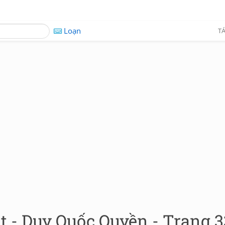
Loạn
TÁ
t - Duy Quốc Quyền - Trang 3