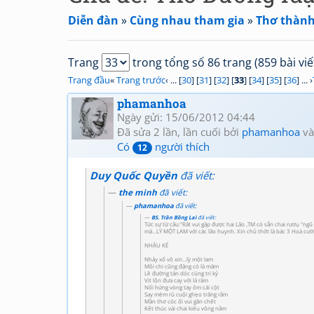
Diễn đàn
»
Cùng nhau tham gia
»
Thơ thành 
Trang
trong tổng số 86 trang (859 bài viế
Trang đầu
«
Trang trước
‹ ... [
30
] [
31
] [
32
] [
33
] [
34
] [
35
] [
36
] ... ›
phamanhoa
Ngày gửi: 15/06/2012 04:44
Đã sửa 2 lần, lần cuối bởi
phamanhoa
và
Có
người thích
12
Duy Quốc Quyền
đã viết:
the minh
đã viết:
phamanhoa
đã viết:
BS. Trần Bồng Lai
đã viết:
Tức sự từ câu:"Rất vui gặp được hai Lão ,TM có sẵn chai rươụ "ngũ 
mà...LỲ MỘT LAM với các lão huynh. Xin chủ thớt là bác 3 Hoà cười
NHẬU KÉ
Nhảy xổ vô xin...lỳ một lam
Mồi chi cũng đặng có là măm
Lề đường tán dóc cùng tri kỷ
Vịt lộn đưa cay với lá răm
Nổi hứng vòng tay ôm cái cột
Say mèm rủ cuội ghẹo trăng rằm
Mần thơ cóc ổi vui gần chết
Kết thúc vài chai kiếu võng nằm