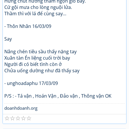
Hứng chút hương thầm ngọn gió bay.
Cứ gội mưa cho lòng nguội lửa.
Thầm thì với lá để cùng say…
- Thôn Nhân 16/03/09
Say
Nâng chén tiêu sầu thấy nặng tay
Xuân tàn Én liệng cuối trời bay
Người đi có biết tình còn ở
Chửa uống dường như đã thấy say
- unghoadaphu 17/03/09
P/S : - Tá vận , Hoán Vận , Đảo vận , Thông vận OK
doanhdoanh.org
☆
☆
☆
☆
☆