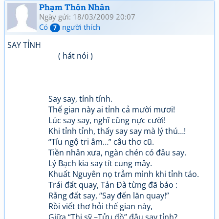
Phạm Thôn Nhân
Ngày gửi: 18/03/2009 20:07
Có
người thích
7
SAY TỈNH
( hát nói )
Say say, tỉnh tỉnh.
Thế gian này ai tỉnh cả mười mươi!
Lúc say say, nghĩ cũng nực cười!
Khi tỉnh tỉnh, thấy say say mà lý thú…!
“Tỉu ngộ tri âm…” câu thơ cũ.
Tiền nhân xưa, ngàn chén có đâu say.
Lý Bạch kia say tít cung mây.
Khuất Nguyên nọ trẫm mình khi tỉnh táo.
Trái đất quay, Tản Đà từng đã bảo :
Rằng đất say, “Say đến lăn quay!”
Rồi viết thơ hỏi thế gian này,
Giữa “Thi sỹ –Tửu đồ” đâu say tỉnh?