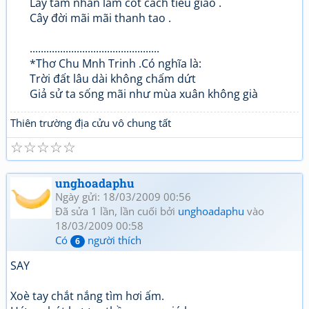
Lấy tâm nhàn làm cốt cách tiêu giao .
Cây đời mãi mãi thanh tao .
...............................................
*Thơ Chu Mnh Trinh .Có nghĩa là:
Trời đất lâu dài không chấm dứt
Giả sử ta sống mãi như mùa xuân không già
Thiên trường địa cửu vô chung tất
☆
☆
☆
☆
☆
unghoadaphu
Ngày gửi: 18/03/2009 00:56
Đã sửa 1 lần, lần cuối bởi
unghoadaphu
vào
18/03/2009 00:58
Có
người thích
6
SAY
Xoè tay chắt nắng tìm hơi ấm.