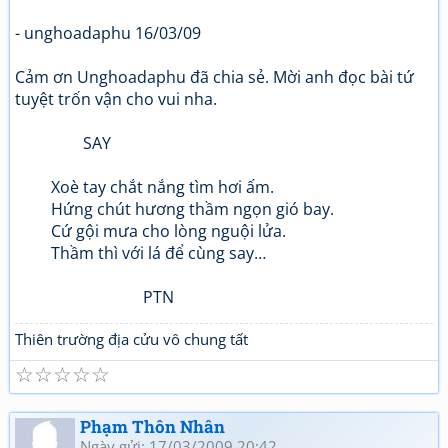
- unghoadaphu 16/03/09
Cảm ơn Unghoadaphu đã chia sẻ. Mời anh đọc bài tứ
tuyệt trốn vận cho vui nha.
SAY
Xoè tay chắt nắng tìm hơi ấm.
Hứng chút hương thầm ngọn gió bay.
Cứ gội mưa cho lòng nguội lửa.
Thầm thì với lá để cùng say…
PTN
Thiên trường địa cửu vô chung tất
☆
☆
☆
☆
☆
Phạm Thôn Nhân
Ngày gửi: 17/03/2009 20:42