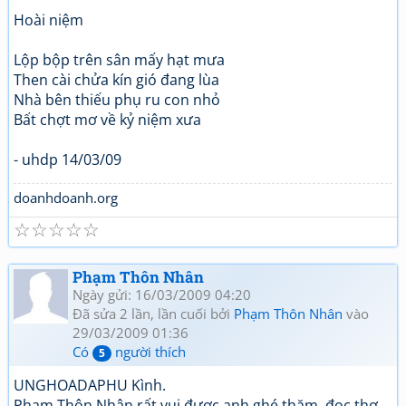
Hoài niệm
Lộp bộp trên sân mấy hạt mưa
Then cài chửa kín gió đang lùa
Nhà bên thiếu phụ ru con nhỏ
Bất chợt mơ về kỷ niệm xưa
- uhdp 14/03/09
doanhdoanh.org
☆
☆
☆
☆
☆
Phạm Thôn Nhân
Ngày gửi: 16/03/2009 04:20
Đã sửa 2 lần, lần cuối bởi
Phạm Thôn Nhân
vào
29/03/2009 01:36
Có
người thích
5
UNGHOADAPHU Kình.
Phạm Thôn Nhân rất vui đươc anh ghé thăm, đọc thơ