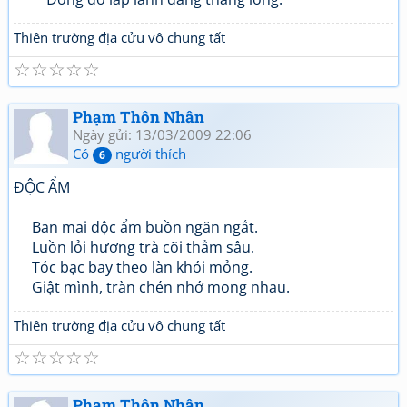
Thiên trường địa cửu vô chung tất
☆
☆
☆
☆
☆
Phạm Thôn Nhân
Ngày gửi: 13/03/2009 22:06
Có
người thích
6
ĐỘC ẨM
Ban mai độc ẩm buồn ngăn ngắt.
Luồn lỏi hương trà cõi thẳm sâu.
Tóc bạc bay theo làn khói mỏng.
Giật mình, tràn chén nhớ mong nhau.
Thiên trường địa cửu vô chung tất
☆
☆
☆
☆
☆
Phạm Thôn Nhân