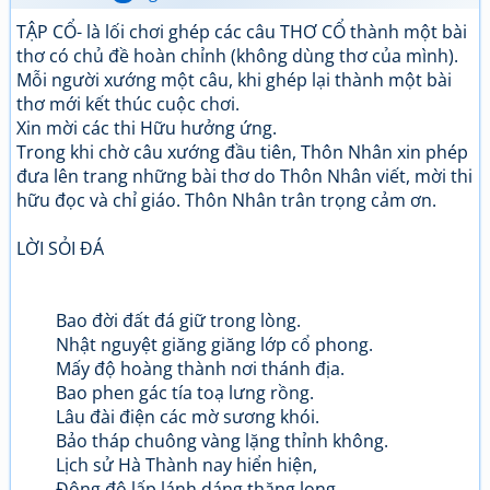
TẬP CỔ- là lối chơi ghép các câu THƠ CỔ thành một bài
thơ có chủ đề hoàn chỉnh (không dùng thơ của mình).
Mỗi người xướng một câu, khi ghép lại thành một bài
thơ mới kết thúc cuộc chơi.
Xin mời các thi Hữu hưởng ứng.
Trong khi chờ câu xướng đầu tiên, Thôn Nhân xin phép
đưa lên trang những bài thơ do Thôn Nhân viết, mời thi
hữu đọc và chỉ giáo. Thôn Nhân trân trọng cảm ơn.
LỜI SỎI ĐÁ
Bao đời đất đá giữ trong lòng.
Nhật nguyệt giăng giăng lớp cổ phong.
Mấy độ hoàng thành nơi thánh địa.
Bao phen gác tía toạ lưng rồng.
Lâu đài điện các mờ sương khói.
Bảo tháp chuông vàng lặng thỉnh không.
Lịch sử Hà Thành nay hiển hiện,
Đông đô lấp lánh dáng thăng long.