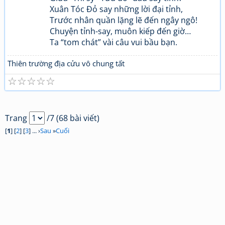
Xuân Tóc Đỏ say những lời đại tỉnh,
Trước nhân quần lặng lẽ đến ngây ngô!
Chuyện tỉnh-say, muôn kiếp đến giờ…
Ta “tom chát” vài câu vui bầu bạn.
Thiên trường địa cửu vô chung tất
☆
☆
☆
☆
☆
Trang
/7 (68 bài viết)
[
1
] [
2
] [
3
] ... ›
Sau
»
Cuối