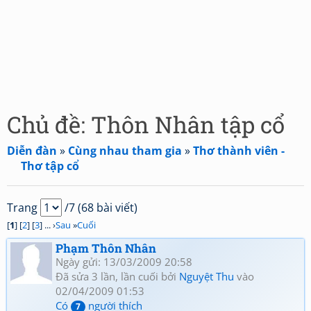
Chủ đề: Thôn Nhân tập cổ
Diễn đàn
»
Cùng nhau tham gia
»
Thơ thành viên -
Thơ tập cổ
Trang
/7 (68 bài viết)
[
1
] [
2
] [
3
] ... ›
Sau
»
Cuối
Phạm Thôn Nhân
Ngày gửi: 13/03/2009 20:58
Đã sửa 3 lần, lần cuối bởi
Nguyệt Thu
vào
02/04/2009 01:53
Có
người thích
7