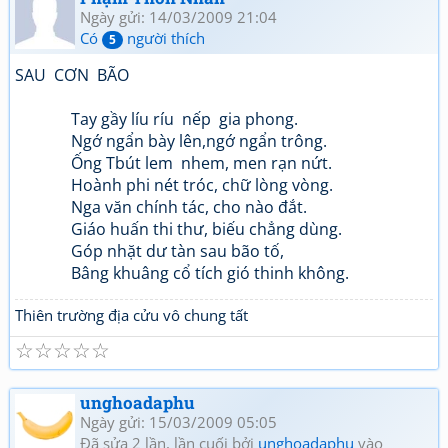
Ngày gửi: 14/03/2009 21:04
Có
người thích
5
SAU CƠN BÃO
Tay gầy líu ríu nếp gia phong.
Ngớ ngẩn bày lên,ngớ ngẩn trông.
Ống Tbút lem nhem, men rạn nứt.
Hoành phi nét tróc, chữ lòng vòng.
Nga văn chính tác, cho nào đắt.
Giáo huấn thi thư, biếu chẳng dùng.
Góp nhặt dư tàn sau bão tố,
Bâng khuâng cổ tích gió thinh không.
Thiên trường địa cửu vô chung tất
☆
☆
☆
☆
☆
unghoadaphu
Ngày gửi: 15/03/2009 05:05
Đã sửa 2 lần, lần cuối bởi
unghoadaphu
vào