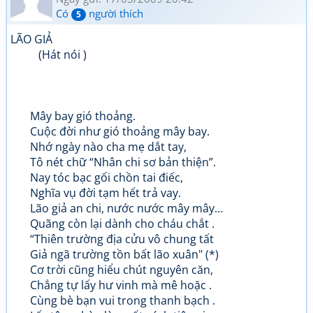
Có
người thích
5
LÃO GIẢ
(Hát nói )
Mây bay gió thoảng.
Cuộc đời như gió thoảng mây bay.
Nhớ ngày nào cha mẹ dắt tay,
Tô nét chữ “Nhân chi sơ bản thiện”.
Nay tóc bạc gối chồn tai điếc,
Nghĩa vụ đời tạm hết trả vay.
Lão giả an chi, nước nước mây mây…
Quãng còn lại dành cho cháu chắt .
“Thiên trường địa cửu vô chung tất
Giả ngã trường tồn bất lão xuân" (*)
Cơ trời cũng hiểu chút nguyên căn,
Chẳng tự lấy hư vinh mà mê hoặc .
Cùng bè bạn vui trong thanh bạch .