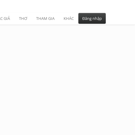
C GIẢ
THƠ
THAM GIA
KHÁC
Đăng nhập