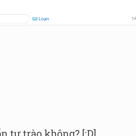
Loạn
TÁ
n tự trào không? [:D]