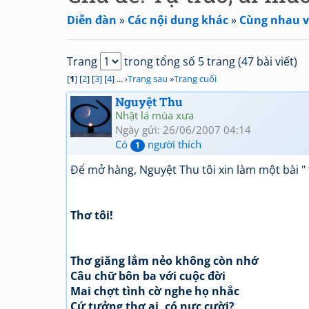
Diễn đàn
»
Các nội dung khác
»
Cùng nhau v
Trang
trong tổng số 5 trang (47 bài viết)
[
1
] [
2
] [
3
] [
4
] ... ›
Trang sau
»
Trang cuối
Nguyệt Thu
Nhặt lá mùa xưa
Ngày gửi: 26/06/2007 04:14
Có
người thích
1
Để mở hàng, Nguyệt Thu tôi xin làm một bài "
Thơ tôi!
Thơ giăng lắm nẻo không còn nhớ
Câu chữ bôn ba với cuộc đời
Mai chợt tình cờ nghe họ nhắc
Cứ tưởng thơ ai, có nực cười?