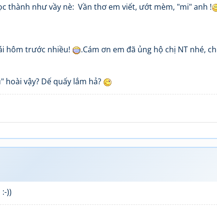
 đọc thành như vầy nè: Vần thơ em viết, ướt mèm, "mi" anh !
ái hôm trước nhiều!
.Cám ơn em đã ủng hộ chị NT nhé, ch
ủ" hoài vậy? Dế quấy lắm hả?
:-))