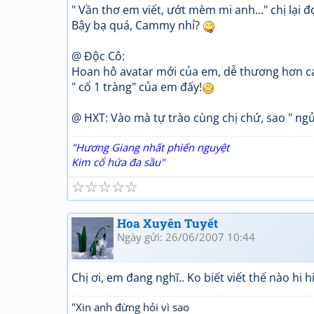
" Vần thơ em viết, ướt mèm mi anh..." chị lại
Bậy bạ quá, Cammy nhỉ?
@ Độc Cô:
Hoan hô avatar mới của em, dễ thương hơn c
" cố 1 tràng" của em đấy!
@ HXT: Vào mà tự trào cùng chị chứ, sao " ng
"Hương Giang nhất phiến nguyệt
Kim cổ hứa đa sầu"
☆
☆
☆
☆
☆
Hoa Xuyên Tuyết
Ngày gửi: 26/06/2007 10:44
Chị ơi, em đang nghĩ.. Ko biết viết thế nào hi hi 
"Xin anh đừng hỏi vì sao