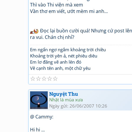
Thì vào Thi viện mà xem
Vần thơ em viết, ướt mèm mi anh...
Đọc lại buồn cười quá! Nhưng cứ post lên 
ra vui. Chán chị nhỉ?
Em ngẩn ngơ ngắm khoảng trời chiều
Khoảng trời yên ả, nét phiêu diêu
Em lơ đãng vẽ anh lên đó
Vẽ cạnh tên anh, một chữ yêu
☆
☆
☆
☆
☆
Nguyệt Thu
Nhặt lá mùa xưa
Ngày gửi: 26/06/2007 10:26
@ Cammy:
Hi hi ...