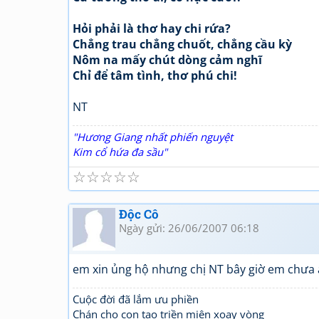
Hỏi phải là thơ hay chi rứa?
Chẳng trau chẳng chuốt, chẳng cầu kỳ
Nôm na mấy chút dòng cảm nghĩ
Chỉ để tâm tình, thơ phú chi!
NT
"Hương Giang nhất phiến nguyệt
Kim cổ hứa đa sầu"
☆
☆
☆
☆
☆
Độc Cô
Ngày gửi: 26/06/2007 06:18
em xin ủng hộ nhưng chị NT bây giờ em chưa 
Cuộc đời đã lắm ưu phiền
Chán cho con tạo triền miên xoay vòng