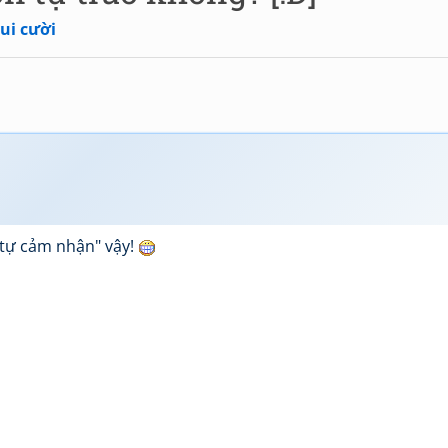
ui cười
 tự cảm nhận" vậy!