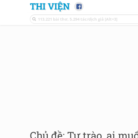
THI VIỆN
Chủ đề: Tự trào, ai muố