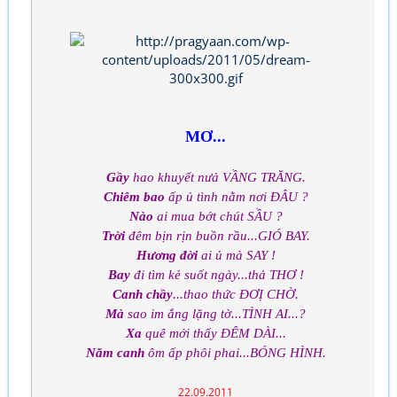
MƠ...
Gầy
hao khuyết nưả VẦNG TRĂNG.
Chiêm bao
ấp ủ tình nằm nơi ĐÂU ?
Nào
ai mua bớt chút SẦU ?
Trời
đêm bịn rịn buồn rầu...GIÓ BAY.
Hương đời
ai ủ mà SAY !
Bay
đi tìm kẻ suốt ngày...thả THƠ !
Canh chầy
...thao thức ĐƠỊ CHỜ.
Mà
sao im ắng lặng tờ...TÌNH AI...?
Xa
quê mới thấy ĐÊM DÀI...
Năm canh
ôm ấp phôi phai...BÓNG HÌNH.
22.09.2011