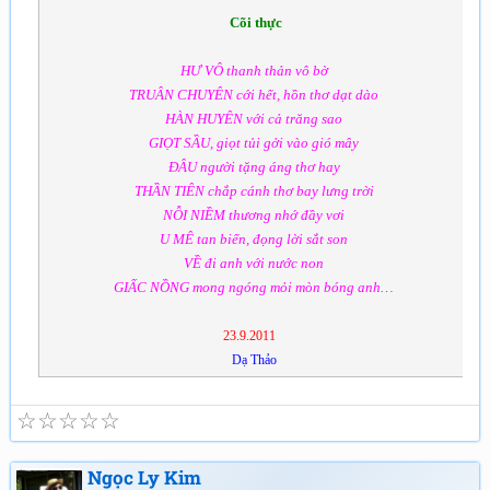
Cõi thực
HƯ VÔ thanh thản vô bờ
TRUÂN CHUYÊN cới hết, hồn thơ dạt dào
HÀN HUYÊN với cả trăng sao
GIỌT SẦU, giọt tủi gởi vào gió mây
ĐÂU người tặng áng thơ hay
THẦN TIÊN chắp cánh thơ bay lưng trời
NỖI NIỀM thương nhớ đầy vơi
U MÊ tan biến, đọng lời sắt son
VỀ đi anh với nước non
GIẤC NỒNG mong ngóng mỏi mòn bóng anh…
23.9.2011
Dạ Thảo
☆
☆
☆
☆
☆
Ngọc Ly Kim