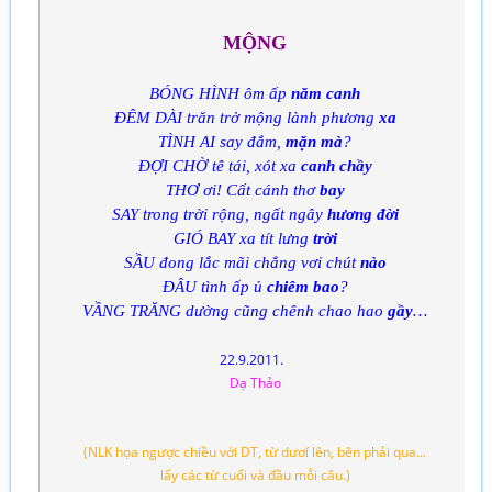
MỘNG
BÓNG HÌNH ôm ấp
năm canh
ĐÊM DÀI trăn trở mộng lành phương
xa
TÌNH AI say đắm,
mặn mà
?
ĐỢI CHỜ tê tái, xót xa
canh chầy
THƠ ơi! Cất cánh thơ
bay
SAY trong trời rộng, ngất ngây
hương đời
GIÓ BAY xa tít lưng
trời
SẦU đong lắc mãi chẳng vơi chút
nào
ĐÂU tình ấp ủ
chiêm bao
?
VẦNG TRĂNG dường cũng chênh chao hao
gầy
…
22.9.2011.
Dạ Thảo
(NLK họa ngược chiều với DT, từ dươí lên, bên phải qua...
lấy các từ cuối và đầu mỗi câu.)