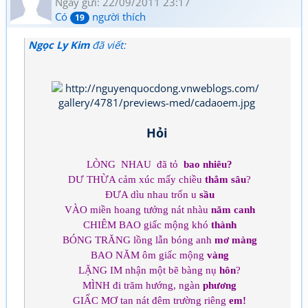
Ngày gửi: 22/09/2011 23:17
Có
người thích
19
Ngọc Ly Kim
đã viết:
Hỏi
LÒNG NHAU đã tỏ
bao nhiêu?
DƯ THỪA cảm xúc mấy chiều
thẳm sâu
?
ĐƯA dìu nhau trốn u
sầu
VÀO miền hoang tưởng nát nhàu
năm canh
CHIÊM BAO giấc mộng khó
thành
BÓNG TRĂNG lồng lẫn bóng anh
mơ màng
BAO NĂM ôm giấc mộng
vàng
LẶNG IM nhận một bẽ bàng nụ
hôn
?
MÌNH đi trăm hướng, ngàn
phương
GIẤC MƠ tan nát đêm trường riêng
em!