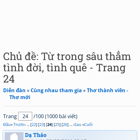
Chủ đề: Từ trong sâu thẳm
tình đời, tình quê - Trang
24
Diễn đàn
»
Cùng nhau tham gia
»
Thơ thành viên -
Thơ mới
Trang
/100 (1000 bài viết)
Đầu
«
Trước
‹ ... [
22
] [
23
] [
24
] [
25
] [
26
] ... ›
Sau
»
Cuối
Dạ Thảo