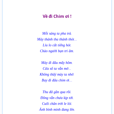
Về đi Chim ơi !
Mỗi sáng ta pha trà.
Mày thánh tha thánh thót...
Líu lo cất tiếng hót.
Chào người bạn tri âm.
Mày đi đâu mấy hôm.
Cửa sổ ta vẫn mở...
Không thâý mày ta nhớ.
Bay đi đâu chim ơi...
Thu đã gần qua rồi.
Đông vẫn chưa kịp tới.
Cuối chân trời le lói.
Ánh bình minh đang lên.