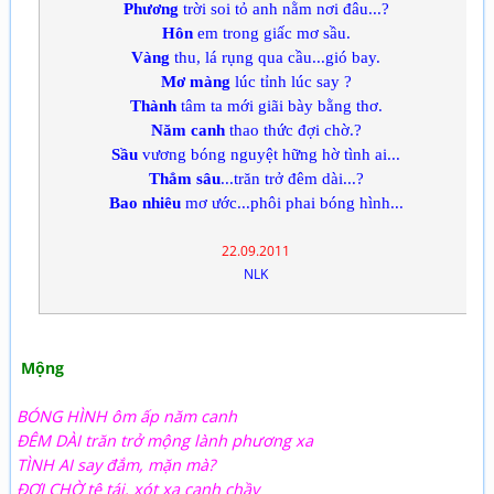
Phương
trời soi tỏ anh nằm nơi đâu...?
Hôn
em trong giấc mơ sầu.
Vàng
thu, lá rụng qua cầu...gió bay.
Mơ màng
lúc tỉnh lúc say ?
Thành
tâm ta mới giãi bày bằng thơ.
Năm canh
thao thức đợi chờ.?
Sầu
vương bóng nguyệt hững hờ tình ai...
Thẳm sâu
...trăn trở đêm dài...?
Bao nhiêu
mơ ước...phôi phai bóng hình...
22.09.2011
NLK
Mộng
BÓNG HÌNH ôm ấp năm canh
ĐÊM DÀI trăn trở mộng lành phương xa
TÌNH AI say đắm, mặn mà?
ĐỢI CHỜ tê tái, xót xa canh chầy