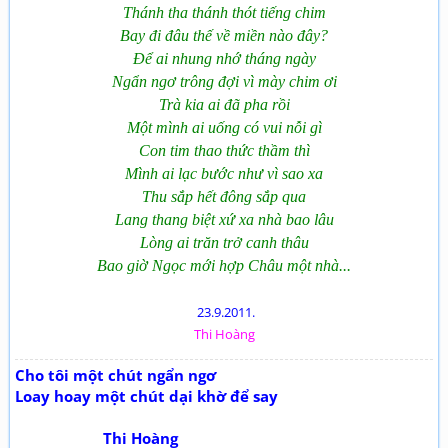
Thánh tha thánh thót tiếng chim
Bay đi đâu thế về miền nào đây?
Để ai nhung nhớ tháng ngày
Ngẩn ngơ trông đợi vì mày chim ơi
Trà kia ai đã pha rồi
Một mình ai uống có vui nỗi gì
Con tim thao thức thầm thì
Mình ai lạc bước như vì sao xa
Thu sắp hết đông sắp qua
Lang thang biệt xứ xa nhà bao lâu
Lòng ai trăn trở canh thâu
Bao giờ Ngọc mới hợp Châu một nhà...
23.9.2011.
Thi Hoàng
Cho tôi một chút ngẩn ngơ
Loay hoay một chút dại khờ để say
Thi Hoàng