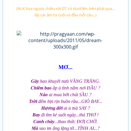
(NLK họa ngược chiều với DT, từ dươí lên, bên phải qua...
lấy các âm từ cuối và đầu mỗi câu...)
MƠ...
Gầy
hao khuyết nưả VẦNG TRĂNG.
Chiêm bao
ấp ủ tình nằm nơi ĐÂU ?
Nào
ai mua bớt chút SẦU ?
Trời
đêm bịn rịn buồn rầu...GIÓ BAY...
Hương đời
ai ủ mà SAY ?
Bay
đi tìm kẻ suốt ngày...thả THƠ !
Canh chầy
...thao thức ĐƠỊ CHỜ.
Mà
sao im ắng lặng tờ...TÌNH AI...?