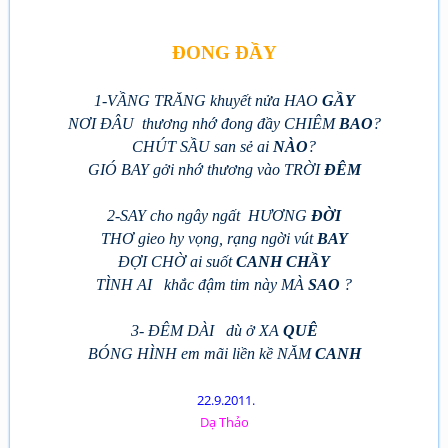
ĐONG ĐẦY
1-VẦNG TRĂNG khuyết nửa HAO
GẦY
NƠI ĐÂU thương nhớ đong đầy CHIÊM
BAO
?
CHÚT SẦU san sẻ ai
NÀO
?
GIÓ BAY gởi nhớ thương vào TRỜI
ĐÊM
2-SAY cho ngây ngất HƯƠNG
ĐỜI
THƠ gieo hy vọng, rạng ngời vút
BAY
ĐỢI CHỜ ai suốt
CANH CHẦY
TÌNH AI khắc đậm tim này MÀ
SAO
?
3- ĐÊM DÀI dù ở XA
QUÊ
BÓNG HÌNH em mãi liền kề NĂM
CANH
22.9.2011.
Dạ Thảo