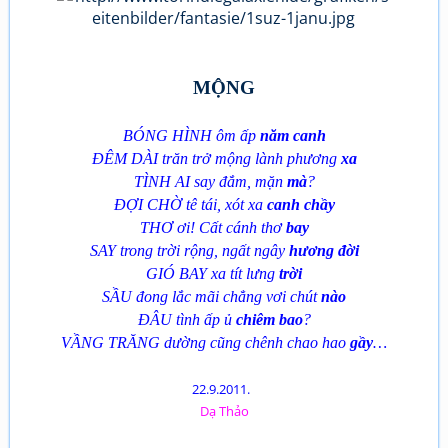
MỘNG
BÓNG HÌNH ôm ấp
năm canh
ĐÊM DÀI trăn trở mộng lành phương
xa
TÌNH AI say đắm, mặn
mà
?
ĐỢI CHỜ tê tái, xót xa
canh chầy
THƠ ơi! Cất cánh thơ
bay
SAY trong trời rộng, ngất ngây
hương đời
GIÓ BAY xa tít lưng
trời
SẦU đong lắc mãi chẳng vơi chút
nào
ĐÂU tình ấp ủ
chiêm bao
?
VẦNG TRĂNG dường cũng chênh chao hao
gầy
…
22.9.2011.
Dạ Thảo