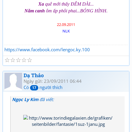
Xa
quê mới thấy ĐÊM DÀI...
Năm canh
ôm ấp phôi phai...BÓNG HÌNH.
22.09.2011
NLK
https://www.facebook.com/lengoc.ky.100
☆
☆
☆
☆
☆
Dạ Thảo
Ngày gửi: 23/09/2011 06:44
Có
người thích
17
Ngọc Ly Kim
đã viết: