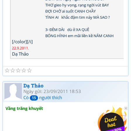
THƠ gieo hy vọng, rạng ngời vút BAY
ĐỢI CHỜ ai suốt CANH CHẦY
TÌNH AI khắc đậm tim này MÀ SAO ?
3- ĐÊM DÀI dù ở XA QUÊ
BÓNG HÌNH em mãi liền kề NĂM CANH
[/color][/i]
22.9.2011.
Dạ Thảo
☆
☆
☆
☆
☆
Dạ Thảo
Ngày gửi: 23/09/2011 18:53
Có
người thích
15
Vầng trăng khuyết