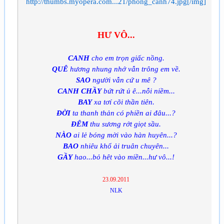
http://thumbs.myopera.com...21/phong_canh74.jpg[/img]
HƯ VÔ...
CANH
cho em trọn giấc nồng.
QUÊ
hương nhung nhớ vẫn trông em về.
SAO
người vẫn cứ u mê ?
CANH CHẦY
bứt rứt ủ ê...nỗi niềm...
BAY
xa tơí cõi thần tiên.
ĐỜI
ta thanh thản có phiền ai đâu...?
ĐÊM
thu sương rớt giọt sầu.
NÀO
ai lẻ bóng mời vào hàn huyên...?
BAO
nhiêu khổ ải truân chuyên...
GẦY
hao...bỏ hêt vào miền...hư vô...!
23.09.2011
NLK