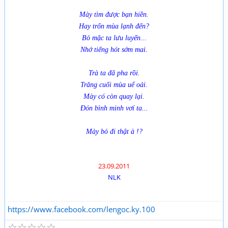
Mày tìm được bạn hiền.
Hay trốn mùa lạnh đến?
Bỏ mặc ta lưu luyến...
Nhớ tiếng hót sớm mai.
Trà ta đã pha rồi.
Trăng cuối mùa uể oải.
Mày có còn quay lại.
Đón bình minh vơí ta...
Mày bỏ đi thật à !?
23.09.2011
NLK
https://www.facebook.com/lengoc.ky.100
☆
☆
☆
☆
☆