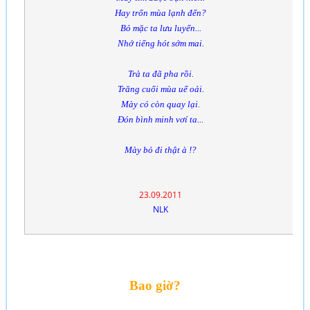
Hay trốn mùa lạnh đến?
Bỏ mặc ta lưu luyến...
Nhớ tiếng hót sớm mai.
Trà ta đã pha rồi.
Trăng cuối mùa uể oải.
Mày có còn quay lại.
Đón bình minh vơí ta...
Mày bỏ đi thật à !?
23.09.2011
NLK
Bao giờ?