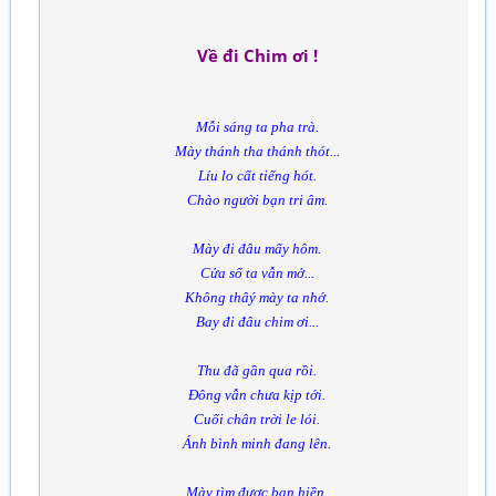
Về đi Chim ơi !
Mỗi sáng ta pha trà.
Mày thánh tha thánh thót...
Líu lo cất tiếng hót.
Chào người bạn tri âm.
Mày đi đâu mấy hôm.
Cửa sổ ta vẫn mở...
Không thâý mày ta nhớ.
Bay đi đâu chim ơi...
Thu đã gần qua rồi.
Đông vẫn chưa kịp tới.
Cuối chân trời le lói.
Ánh bình minh đang lên.
Mày tìm được bạn hiền.