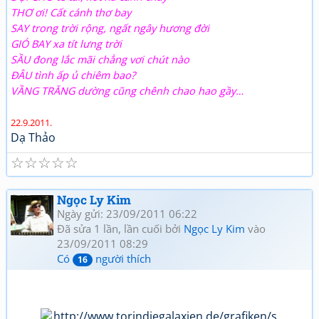
THƠ ơi! Cất cánh thơ bay
SAY trong trời rộng, ngất ngây hương đời
GIÓ BAY xa tít lưng trời
SẦU đong lắc mãi chẳng vơi chút nào
ĐÂU tình ấp ủ chiêm bao?
VẦNG TRĂNG dường cũng chênh chao hao gầy…
22.9.2011.
Dạ Thảo
☆
☆
☆
☆
☆
Ngọc Ly Kim
Ngày gửi: 23/09/2011 06:22
Đã sửa 1 lần, lần cuối bởi
Ngọc Ly Kim
vào
23/09/2011 08:29
Có
người thích
16