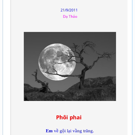
21/9/2011
Dạ Thảo
Phôi phai
Em
về gội lại vầng trăng.