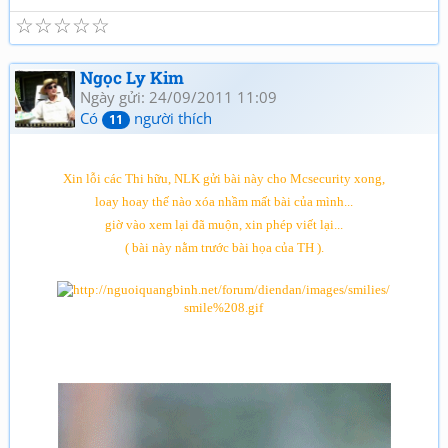
☆
☆
☆
☆
☆
Ngọc Ly Kim
Ngày gửi: 24/09/2011 11:09
Có
người thích
11
Xin lỗi các Thi hữu, NLK gửi bài này cho Mcsecurity xong,
loay hoay thế nào xóa nhầm mất bài của mình...
giờ vào xem lại đã muộn, xin phép viết lại...
( bài này nằm trước bài họa của TH ).