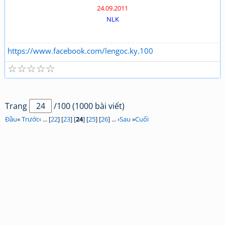
24.09.2011
NLK
https://www.facebook.com/lengoc.ky.100
☆
☆
☆
☆
☆
Trang
/100 (1000 bài viết)
Đầu
«
Trước
‹ ... [
22
] [
23
] [
24
] [
25
] [
26
] ... ›
Sau
»
Cuối