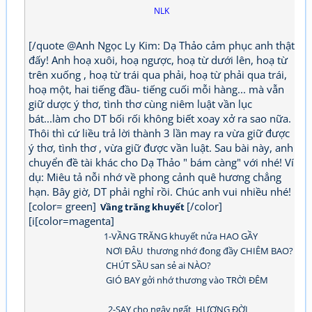
NLK
[/quote @Anh Ngọc Ly Kim: Dạ Thảo cảm phục anh thật
đấy! Anh hoạ xuôi, hoạ ngược, hoạ từ dưới lên, hoạ từ
trên xuống , hoạ từ trái qua phải, hoạ từ phải qua trái,
hoạ một, hai tiếng đầu- tiếng cuối mỗi hàng... mà vẫn
giữ dược ý thơ, tình thơ cùng niêm luật vần lục
bát...làm cho DT bối rối không biết xoay xở ra sao nữa.
Thôi thì cứ liều trả lời thành 3 lần may ra vừa giữ được
ý thơ, tình thơ , vừa giữ được vần luật. Sau bài này, anh
chuyển đề tài khác cho Dạ Thảo " bám càng" với nhé! Ví
dụ: Miêu tả nỗi nhớ về phong cảnh quê hương chẳng
hạn. Bây giờ, DT phải nghỉ rồi. Chúc anh vui nhiều nhé!
[color= green]
[/color]
Vầng trăng khuyết
[i[color=magenta]
1-VẦNG TRĂNG khuyết nửa HAO GẦY
NƠI ĐÂU thương nhớ đong đầy CHIÊM BAO?
CHÚT SẦU san sẻ ai NÀO?
GIÓ BAY gởi nhớ thương vào TRỜI ĐÊM
2-SAY cho ngây ngất HƯƠNG ĐỜI