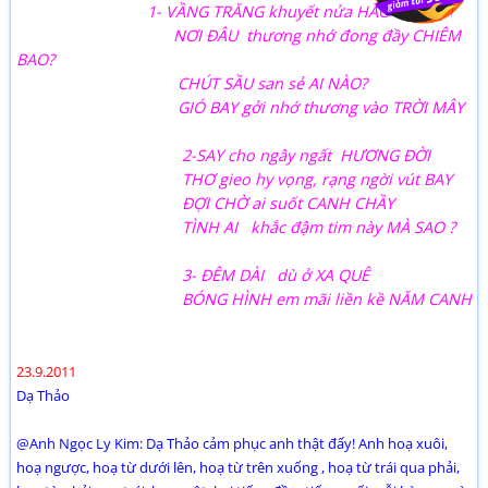
1- VẦNG TRĂNG khuyết nửa HAO GẦY
NƠI ĐÂU thương nhớ đong đầy CHIÊM
BAO?
CHÚT SẦU san sẻ AI NÀO?
GIÓ BAY gởi nhớ thương vào TRỜI MÂY
2-SAY cho ngây ngất HƯƠNG ĐỜI
THƠ gieo hy vọng, rạng ngời vút BAY
ĐỢI CHỜ ai suốt CANH CHẦY
TÌNH AI khắc đậm tim này MÀ SAO ?
3- ĐÊM DÀI dù ở XA QUÊ
BÓNG HÌNH em mãi liền kề NĂM CANH
23.9.2011
Dạ Thảo
@Anh Ngọc Ly Kim: Dạ Thảo cảm phục anh thật đấy! Anh hoạ xuôi,
hoạ ngược, hoạ từ dưới lên, hoạ từ trên xuống , hoạ từ trái qua phải,