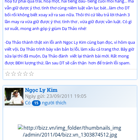
hoạ từ phải qua trái, hoạ một, hai tiếng đầu- tiếng cuối mỗi hàng... mà
vẫn giữ dược ý thơ, tình thơ cùng niêm luật vần lục bát...làm cho DT
bối rối không biết xoay xở ra sao nữa. Thôi thì cứ liều trả lời thành 3
lần may ra vừa giữ được ý thơ, tình thơ , vừa giữ được vần luật. Có gì
sơ xuất, mong anh góp ý giùm Dạ Thảo nhé!
-Dạ Thảo thành thật xin lỗi anh Ngọc Ly Kim cùng bạn đọc, vì hôm qua
viết vội, Dạ Thảo trình bày văn bản bị lỗi, làm xấu cả trang thơ. Bây giờ
sửa lại thì đã muộn, Dạ Thảo đành viết lại thành bài mới. Rất mong
được BĐH lượng thứ, lần sau DT sẽ cẩn thận hơn để tránh lỗi spam.
☆
☆
☆
☆
☆
Ngọc Ly Kim
Ngày gửi: 23/09/2011 19:05
Có
người thích
15