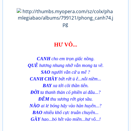
HƯ VÔ...
CANH
cho em trọn giấc nồng.
QUÊ
hương nhung nhớ vẫn mong ta về.
SAO
người vẫn cứ u mê ?
CANH CHẦY
bứt rứt ủ ê...nỗi niềm...
BAY
xa tới cõi thần tiên.
ĐỜI
ta thanh thản có phiền ai đâu...?
ĐÊM
thu sương rớt giọt sầu.
NÀO
ai lẻ bóng hãy vào hàn huyên...?
BAO
nhiêu khổ cực truân chuyên...
GẦY
hao...bỏ hêt vào miền...hư vô...!