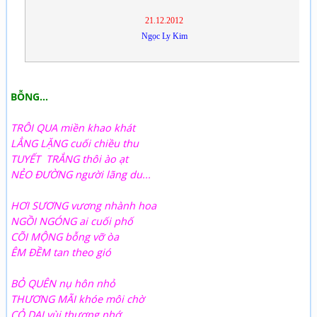
21.12.2012
Ngọc Ly Kim
BỖNG…
TRÔI QUA miền khao khát
LẲNG LẶNG cuối chiều thu
TUYẾT TRẮNG thôi ào ạt
NẺO ĐƯỜNG người lãng du...
HƠI SƯƠNG vương nhành hoa
NGỒI NGÓNG ai cuối phố
CÕI MỘNG bỗng vỡ òa
ÊM ĐỀM tan theo gió
BỎ QUÊN nụ hôn nhỏ
THƯƠNG MÃI khóe môi chờ
CỎ DẠI vùi thương nhớ