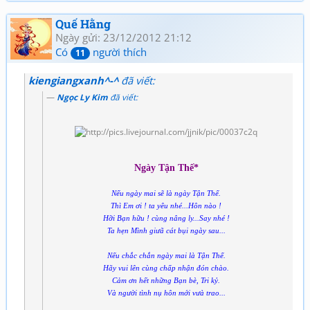
Quế Hằng
Ngày gửi: 23/12/2012 21:12
Có
người thích
11
kiengiangxanh^-^
đã viết:
Ngọc Ly Kim
đã viết:
Ngày Tận Thế*
Nếu ngày mai sẽ là ngày Tận Thế.
Thì Em ơi ! ta yêu nhé...Hôn nào !
Hỡi Bạn hữu ! cùng nâng ly...Say nhé !
Ta hẹn Mình giưã cát bụi ngày sau...
Nếu chắc chắn ngày mai là Tận Thế.
Hãy vui lên cùng chấp nhận đón chào.
Cảm ơn hết những Bạn bè, Tri kỷ.
Và người tình nụ hôn mới vưà trao...