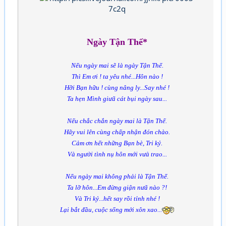
Ngày Tận Thế*
Nếu ngày mai sẽ là ngày Tận Thế.
Thì Em ơi ! ta yêu nhé...Hôn nào !
Hỡi Bạn hữu ! cùng nâng ly...Say nhé !
Ta hẹn Mình giưã cát bụi ngày sau...
Nếu chắc chắn ngày mai là Tận Thế.
Hãy vui lên cùng chấp nhận đón chào.
Cảm ơn hết những Bạn bè, Tri kỷ.
Và người tình nụ hôn mới vưà trao...
Nếu ngày mai không phải là Tận Thế.
Ta lỡ hôn...Em đừng giận nưã nào ?!
Và Tri kỷ...hết say rồi tỉnh nhé !
Lại bắt đầu, cuộc sống mới xôn xao...