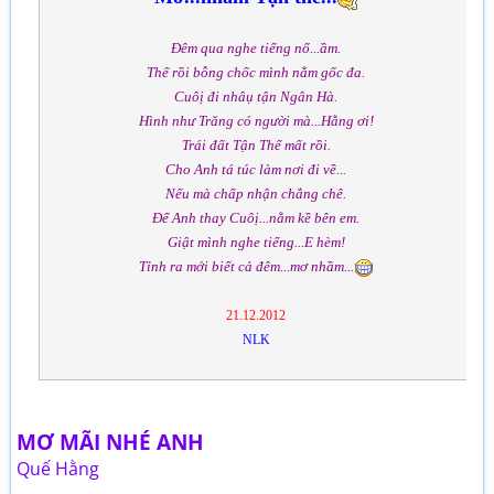
Đêm qua nghe tiếng nổ...ầm.
Thế rồi bỗng chốc mình nằm gốc đa.
Cuôị đi nhâụ tận Ngân Hà.
Hình như Trăng có người mà...Hằng ơi!
Trái đất Tận Thế mất rồi.
Cho Anh tá túc làm nơi đi về...
Nếu mà chấp nhận chẳng chê.
Để Anh thay Cuôị...nằm kề bên em.
Giật mình nghe tiếng...E hèm!
Tỉnh ra mới biết cả đêm...mơ nhầm...
21.12.2012
NLK
MƠ MÃI NHÉ ANH
Quế Hằng