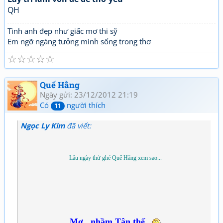
QH
Tình anh đẹp như giấc mơ thi sỹ
Em ngỡ ngàng tưởng mình sống trong thơ
☆
☆
☆
☆
☆
Quế Hằng
Ngày gửi: 23/12/2012 21:19
Có
người thích
11
Ngọc Ly Kim
đã viết:
Lâu ngày thử ghé Quế Hằng xem sao...
Mơ...nhầm Tận thế...