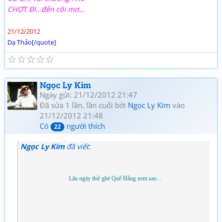
CHỢT ĐI…đến cõi mơ…
21/12/2012
Dạ Thảo[/quote]
☆
☆
☆
☆
☆
Ngọc Ly Kim
Ngày gửi: 21/12/2012 21:47
Đã sửa 1 lần, lần cuối bởi
Ngọc Ly Kim
vào
21/12/2012 21:48
Có
người thích
22
Ngọc Ly Kim
đã viết:
Lâu ngày thử ghé Quế Hằng xem sao...