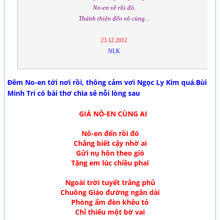
No-en về rồi đó.
Thánh thiện đến vô cùng...
23.12.2012
NLK
Đêm No-en tới nơi rồi, thông cảm vơi Ngọc Ly Kim quá.Bùi
Minh Trí có bài thơ chia sẻ nỗi lòng sau
GIÁ NÔ-EN CÙNG AI
Nô-en đến rồi đó
Chẳng biết cậy nhờ ai
Gửi nụ hôn theo gió
Tặng em lúc chiều phai
Ngoài trời tuyết trắng phủ
Chuông Giáo đường ngân dài
Phòng ấm đèn khêu tỏ
Chỉ thiếu một bờ vai