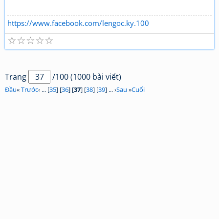
https://www.facebook.com/lengoc.ky.100
☆
☆
☆
☆
☆
Trang
/100 (1000 bài viết)
Đầu
«
Trước
‹ ... [
35
] [
36
] [
37
] [
38
] [
39
] ... ›
Sau
»
Cuối