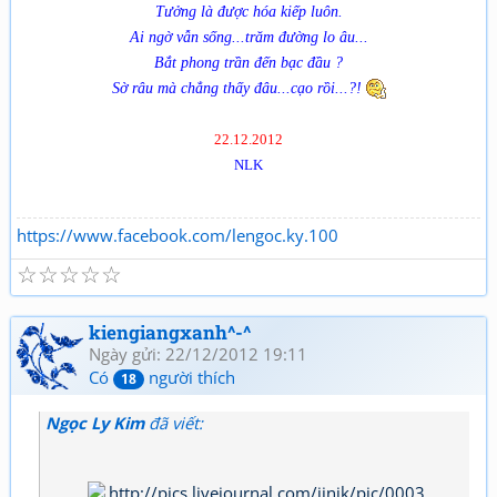
Tưởng là được hóa kiếp luôn.
Ai ngờ vẫn sống...trăm đường lo âu...
Bắt phong trần đến bạc đầu ?
Sờ râu mà chẳng thấy đâu...cạo rồi...?!
22.12.2012
NLK
https://www.facebook.com/lengoc.ky.100
☆
☆
☆
☆
☆
kiengiangxanh^-^
Ngày gửi: 22/12/2012 19:11
Có
người thích
18
Ngọc Ly Kim
đã viết: