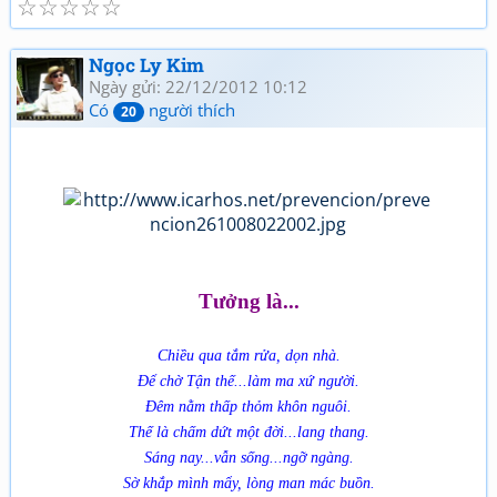
☆
☆
☆
☆
☆
Ngọc Ly Kim
Ngày gửi: 22/12/2012 10:12
Có
người thích
20
Tưởng là...
Chiều qua tắm rửa, dọn nhà.
Để chờ Tận thế...làm ma xứ người.
Đêm nằm thấp thỏm khôn nguôi.
Thế là chấm dứt một đời...lang thang.
Sáng nay...vẫn sống...ngỡ ngàng.
Sờ khắp mình mẩy, lòng man mác buồn.