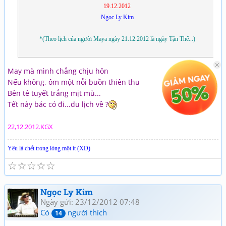
19.12.2012
Ngọc Ly Kim
*(Theo lịch của người Maya ngày 21.12.2012 là ngày Tận Thế...)
May mà mình chẳng chịu hôn
Nếu không, ôm một nỗi buồn thiên thu
Bên tê tuyết trắng mịt mù...
Tết này bác có đi...du lịch về ?
22,12.2012.KGX
Yêu là chết trong lòng một ít (XD)
☆
☆
☆
☆
☆
Ngọc Ly Kim
Ngày gửi: 23/12/2012 07:48
Có
người thích
14