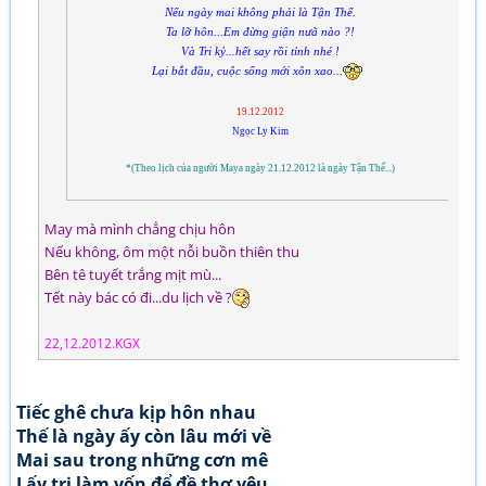
Nếu ngày mai không phải là Tận Thế.
Ta lỡ hôn...Em đừng giận nưã nào ?!
Và Tri kỷ...hết say rồi tỉnh nhé !
Lại bắt đầu, cuộc sống mới xôn xao...
19.12.2012
Ngọc Ly Kim
*(Theo lịch của người Maya ngày 21.12.2012 là ngày Tận Thế...)
May mà mình chẳng chịu hôn
Nếu không, ôm một nỗi buồn thiên thu
Bên tê tuyết trắng mịt mù...
Tết này bác có đi...du lịch về ?
22,12.2012.KGX
Tiếc ghê chưa kịp hôn nhau
Thế là ngày ấy còn lâu mới về
Mai sau trong những cơn mê
Lấy tri làm vốn để đề thơ yêu