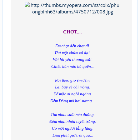
CHỢT....
Em chợt đến chợt đi.
Thả một chùm cỏ dại.
Với lời yêu thương mãi.
Chiếc hôn nào bỏ quên...
Rồi theo gió êm đềm.
Lại bay về cõi mộng.
Để mặc ai ngồi ngóng.
Đêm Đông mờ hơi sương...
Tìm nhau suốt nẻo đường.
Đêm nhạt nhòa tuyết trắng.
Có một người lẵng lặng.
Đếm phút giờ trôi qua...