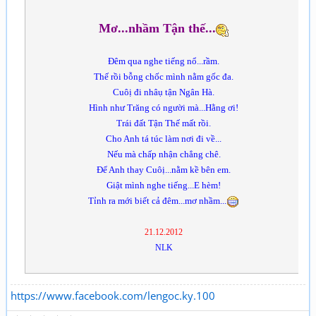
Mơ...nhầm Tận thế...
Đêm qua nghe tiếng nổ...rầm.
Thế rồi bỗng chốc mình nằm gốc đa.
Cuôị đi nhâụ tận Ngân Hà.
Hình như Trăng có người mà...Hằng ơi!
Trái đất Tận Thế mất rồi.
Cho Anh tá túc làm nơi đi về...
Nếu mà chấp nhận chẳng chê.
Để Anh thay Cuôị...nằm kề bên em.
Giật mình nghe tiếng...E hèm!
Tỉnh ra mới biết cả đêm...mơ nhầm...
21.12.2012
NLK
https://www.facebook.com/lengoc.ky.100