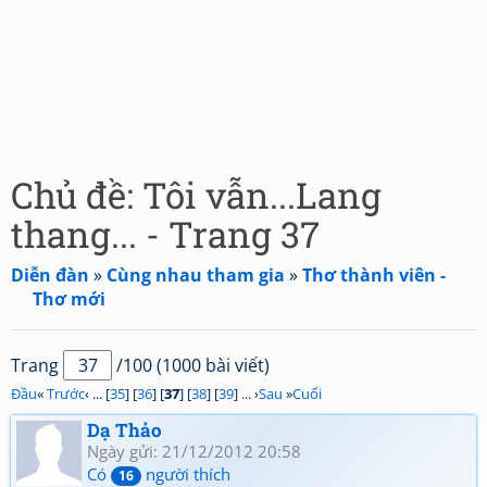
Chủ đề: Tôi vẫn...Lang
thang... - Trang 37
Diễn đàn
»
Cùng nhau tham gia
»
Thơ thành viên -
Thơ mới
Trang
/100 (1000 bài viết)
Đầu
«
Trước
‹ ... [
35
] [
36
] [
37
] [
38
] [
39
] ... ›
Sau
»
Cuối
Dạ Thảo
Ngày gửi: 21/12/2012 20:58
Có
người thích
16