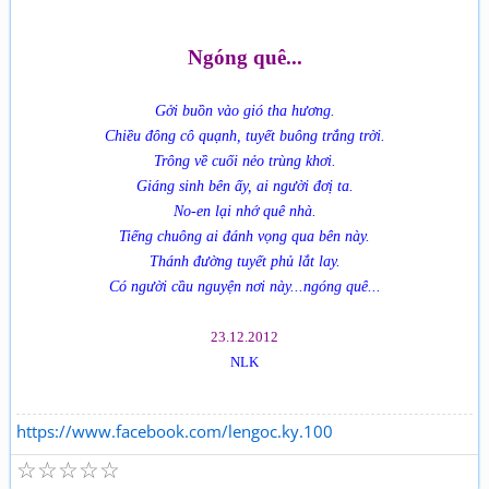
Ngóng quê...
Gởi buồn vào gió tha hương.
Chiều đông cô quạnh, tuyết buông trắng trời.
Trông về cuối nẻo trùng khơi.
Giáng sinh bên ấy, ai người đơị ta.
No-en lại nhớ quê nhà.
Tiếng chuông ai đánh vọng qua bên này.
Thánh đường tuyết phủ lắt lay.
Có người cầu nguyện nơi này...ngóng quê...
23.12.2012
NLK
https://www.facebook.com/lengoc.ky.100
☆
☆
☆
☆
☆