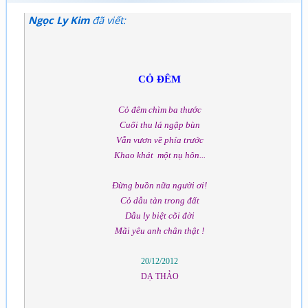
Ngọc Ly Kim
đã viết:
CỎ ĐÊM
Cỏ đêm chìm ba thước
Cuối thu lá ngập bùn
Vẫn vươn về phía trước
Khao khát một nụ hôn...
Đừng buồn nữa người ơi!
Cỏ dẫu tàn trong đất
Dẫu ly biệt cõi đời
Mãi yêu anh chân thật !
20/12/2012
DẠ THẢO