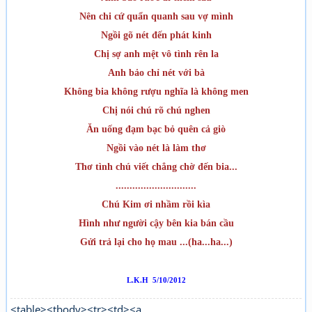
Nên chi cứ quẩn quanh sau vợ mình
Ngồi gõ nét đến phát kinh
Chị sợ anh mệt vô tình rên la
Anh bảo chỉ nét với bà
Không bia không r­ượu nghĩa là không men
Chị nói chú rõ chú nghen
Ăn uống đạm bạc bỏ quên cả giò
Ngồi vào nét là làm thơ
Thơ tình chú viết chẳng chờ đến bia...
.............................
Chú Kim ơi nhầm rồi kìa
Hình nh­ư ng­ười cậy bên kia bán cầu
Gửi trả lại cho họ mau ...(ha...ha...)
L.K.H 5/10/2012
<table><tbody><tr><td><a