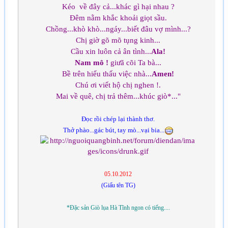
Kéo về đây cả...khác gì hại nhau ?
Đêm nằm khắc khoải giọt sầu.
Chồng...khò khò...ngáy...biết đâu vợ mình...?
Chị giờ gõ mõ tụng kinh...
Cầu xin luôn cả ân tình...
Ala!
Nam mô !
giưã cõi Ta bà...
Bề trên hiểu thấu việc nhà...
Amen!
Chú ơi viết hộ chị nghen !.
Mai về quê, chị trả thêm...khúc giò*..."
Đọc rồi chép lại thành thơ.
Thở phào...gác bút, tay mò...vại bia...
05.10.2012
(Giấu tên TG)
*Đặc sản Giò lụa Hà Tĩnh ngon có tiếng....