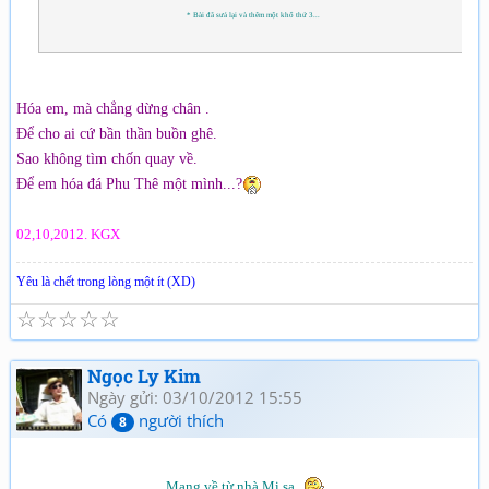
* Bài đã sưả lại và thêm một khổ thứ 3...
Hóa em, mà chẳng dừng chân .
Để cho ai cứ bần thần buồn ghê.
Sao không tìm chốn quay về.
Để em hóa đá Phu Thê một mình...?
02,10,2012. KGX
Yêu là chết trong lòng một ít (XD)
☆
☆
☆
☆
☆
Ngọc Ly Kim
Ngày gửi: 03/10/2012 15:55
Có
người thích
8
Mang về từ nhà Mi sa...