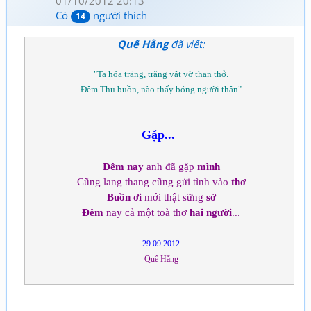
01/10/2012 20:13
Có
người thích
14
Quế Hằng
đã viết:
"Ta hóa trăng, trăng vật vờ than thở.
Đêm Thu buồn, nào thấy bóng người thân"
Gặp...
Đêm nay
anh đã gặp
mình
Cũng lang thang cũng gửi tình vào
thơ
Buồn ơi
mới thật sững
sờ
Đêm
nay cả một toà thơ
hai người
...
29.09.2012
Quế Hằng