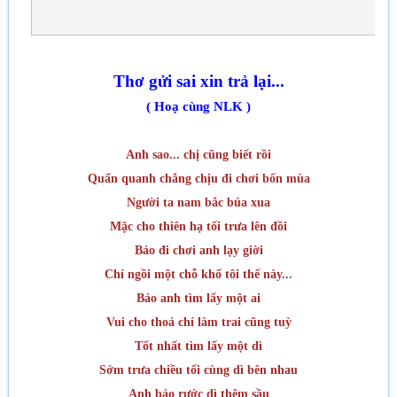
Thơ gửi sai xin trả lại...
( Hoạ cùng NLK )
Anh sao... chị cũng biết rồi
Quẩn quanh chẳng chịu đi chơi bốn mùa
Người ta nam bắc búa xua
Mặc cho thiên hạ tối trư­a lên đồi
Bảo đi chơi anh lạy giời
Chỉ ngồi một chỗ khổ tôi thế này...
Bảo anh tìm lấy một ai
Vui cho thoả chí làm trai cũng tuỳ
Tốt nhất tìm lấy một dì
Sớm tr­ưa chiều tối cùng dì bên nhau
Anh bảo r­ước dì thêm sầu