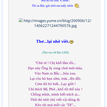
Mở ra coi thử: E hèm !
Thì ra Bác gái nhờ em mấy nhời :
Thơ...lại nhờ viết.
(Thơ vui với Bác LKH)
"Chú ơi ! Chị khổ lắm rồi...
Dạo này Ông ấy rong chơi mút mùa.
Vào Nam ra Bắc....búa xua.
Lại còn hò hẹn sớm, trưa...lên đồi.
Cơm thì bỏ bưã...Lạy giời !
Chỉ thích Mì, Phở...khổ tôi thế này !
Chồng mình, mình biết trách ai...
Thôi thì nhờ chú viết vài dòng đi.
Kẻo rùi mai mốt các "Dì"...