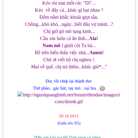
Kẻo rùi mai mốt các "Dì"...
Kéo về đây cả...khác gì hại nhau ?
Đêm nằm khắc khoải giọt sầu.
Chồng...khò khò...ngáy...biết đâu vợ mình...?
Chị giờ gõ mõ tụng kinh...
Cầu xin luôn cả ân tình...
Ala!
Nam mô !
giưã cõi Ta bà...
Bề trên hiểu thấu việc nhà...
Amen!
Chú ơi viết hộ chị nghen !.
Mai về quê, chị trả thêm...khúc giò*..."
Đọc rồi chép lại thành thơ.
Thở phào...gác bút, tay mò...vại bia...
05.10.2012
(Giấu tên TG)
*Đặc sản Giò lụa Hà Tĩnh ngon có tiếng....