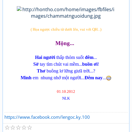
( Họa ngược chiều từ dưới lên, vui với QH...)
Mộng...
Hai người
thấp thỏm suốt
đêm
...
Sờ
tay tìm chút vai mềm...
buồn ơi
!
Thơ
buông lơ lững giưã trời...?
Mình
em nhung nhớ một người...
Đêm nay
...
01.10.2012
NLK
https://www.facebook.com/lengoc.ky.100
☆
☆
☆
☆
☆