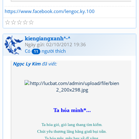
https://www.facebook.com/lengoc.ky.100
☆
☆
☆
☆
☆
kiengiangxanh^-^
Ngày gửi: 02/10/2012 19:36
Có
người thích
11
Ngọc Ly Kim
đã viết:
Ta hóa mình*...
Ta hóa gió, gió lang thang tìm kiếm.
Chút yêu thương lãng bãng giưã bụi trần.
Ta hóa mây, mây bay về dĩ vãng.