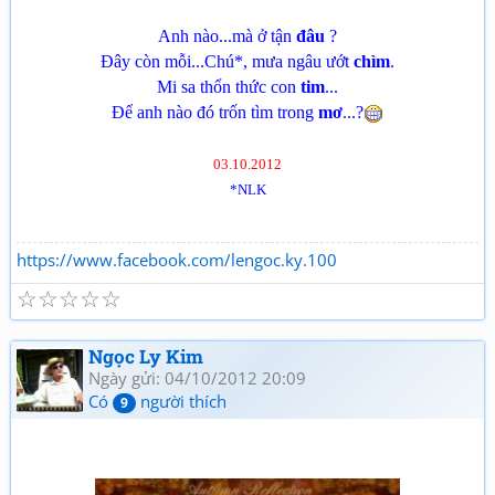
Anh nào...mà ở tận
đâu
?
Đây còn mỗi...Chú*, mưa ngâu ướt
chìm
.
Mi sa thổn thức con
tim
...
Để anh nào đó trốn tìm trong
mơ
...?
03.10.2012
*NLK
https://www.facebook.com/lengoc.ky.100
☆
☆
☆
☆
☆
Ngọc Ly Kim
Ngày gửi: 04/10/2012 20:09
Có
người thích
9