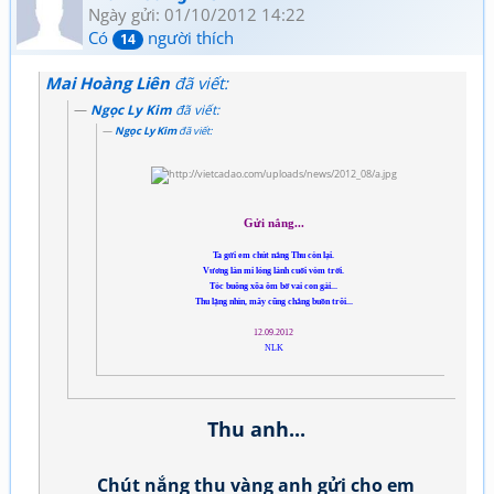
Ngày gửi: 01/10/2012 14:22
Có
người thích
14
Mai Hoàng Liên
đã viết:
Ngọc Ly Kim
đã viết:
Ngọc Ly Kim
đã viết:
Gửi nắng...
Ta gửi em chút nắng Thu còn lại.
Vương làn mi lóng lánh cuối vòm trời.
Tóc buông xõa ôm bờ vai con gái...
Thu lặng nhìn, mây cũng chẳng buồn trôi...
12.09.2012
NLK
Thu anh...
Chút nắng thu vàng anh gửi cho em