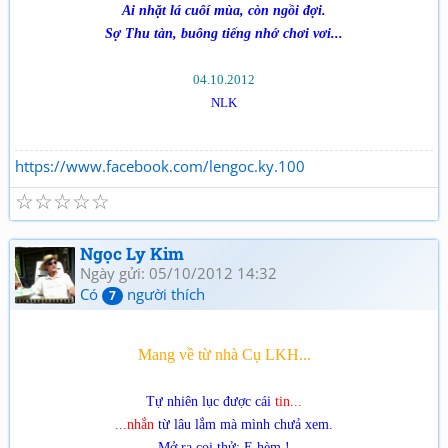
Ai nhặt lá cuôí mùa, còn ngồi đợi.
Sợ Thu tàn, buông tiếng nhớ chơi vơi...
04.10.2012
NLK
https://www.facebook.com/lengoc.ky.100
☆
☆
☆
☆
☆
Ngọc Ly Kim
Ngày gửi: 05/10/2012 14:32
Có
người thích
7
Mang về từ nhà Cụ LKH...
Tự nhiên lục được cái
tin...
...nhắn
từ lâu lắm mà mình chưả xem.
Mở ra coi thử: E hèm !