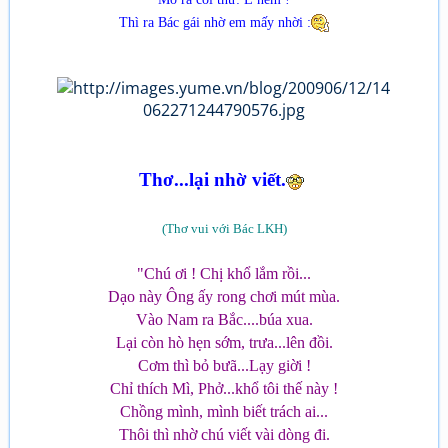
Thì ra Bác gái nhờ em mấy nhời :
Thơ...lại nhờ viết.
(Thơ vui với Bác LKH)
"Chú ơi ! Chị khổ lắm rồi...
Dạo này Ông ấy rong chơi mút mùa.
Vào Nam ra Bắc....búa xua.
Lại còn hò hẹn sớm, trưa...lên đồi.
Cơm thì bỏ bưã...Lạy giời !
Chỉ thích Mì, Phở...khổ tôi thế này !
Chồng mình, mình biết trách ai...
Thôi thì nhờ chú viết vài dòng đi.