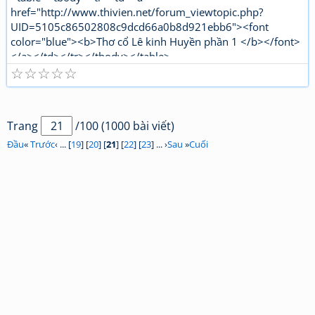
href="http://www.thivien.net/forum_viewtopic.php?
UID=5105c86502808c9dcd66a0b8d921ebb6"><font
color="blue"><b>Thơ cổ Lê kinh Huyền phần 1 </b></font>
</a></td></tr></tbody></table>
☆
☆
☆
☆
☆
"http://www.thivien.net/forum_viewtopic.php?
UID=bkDYrcuJOSk9GouaL4BqFQ"><font color="red">
<b>Thơ mới Lê kinh Huyền phần 1</b></font></a></td>
</tr></tbody></table>[/html]
Trang
/100 (1000 bài viết)
Đầu
«
Trước
‹ ... [
19
] [
20
] [
21
] [
22
] [
23
] ... ›
Sau
»
Cuối