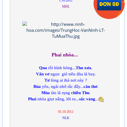
1.10.2012
MHL
Phai nhòa...
Qua
rồi hình bóng...
Thu xưa
.
Vẩn vơ
ngọn gió trêu đùa lá bay.
Tơ
lòng ai thả nơi này ?
Bùa
yêu, ngải nhớ rắc đầy...
câu thơ
.
Mùa
tàn lá rụng
chiều Thu
.
Phai
nhòa giọt nắng, lời ru...
sắc vàng
...
01.10.2012
NLK