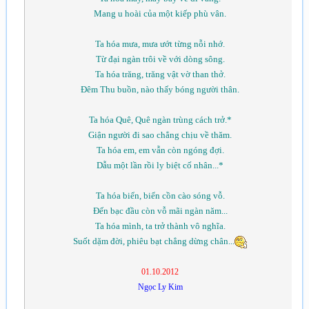
Mang u hoài của một kiếp phù vân.
Ta hóa mưa, mưa ướt từng nỗi nhớ.
Từ đại ngàn trôi về với dòng sông.
Ta hóa trăng, trăng vật vờ than thở.
Đêm Thu buồn, nào thấy bóng người thân.
Ta hóa Quê, Quê ngàn trùng cách trở.*
Giận người đi sao chẳng chịu về thăm.
Ta hóa em, em vẫn còn ngóng đợi.
Dẫu một lần rồi ly biệt cố nhân...*
Ta hóa biển, biển cồn cào sóng vỗ.
Đến bạc đầu còn vỗ mãi ngàn năm...
Ta hóa mình, ta trở thành vô nghĩa.
Suốt dặm đời, phiêu bạt chẳng dừng chân...
01.10.2012
Ngọc Ly Kim