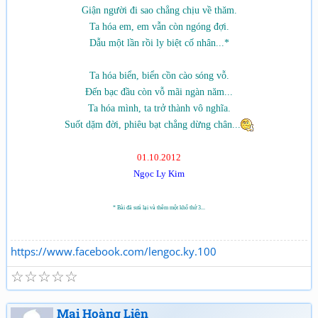
Giận người đi sao chẳng chịu về thăm.
Ta hóa em, em vẫn còn ngóng đợi.
Dẫu một lần rồi ly biệt cố nhân...*
Ta hóa biển, biển cồn cào sóng vỗ.
Đến bạc đầu còn vỗ mãi ngàn năm...
Ta hóa mình, ta trở thành vô nghĩa.
Suốt dặm đời, phiêu bạt chẳng dừng chân...
01.10.2012
Ngọc Ly Kim
* Bài đã sưả lại và thêm một khổ thứ 3...
https://www.facebook.com/lengoc.ky.100
☆
☆
☆
☆
☆
Mai Hoàng Liên