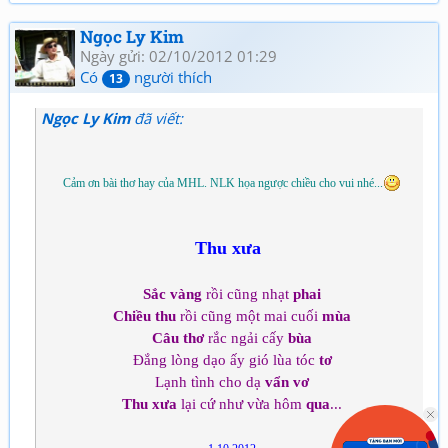
Ngọc Ly Kim
Ngày gửi: 02/10/2012 01:29
Có
người thích
13
Ngọc Ly Kim
đã viết:
Cảm ơn bài thơ hay của MHL. NLK họa ngược chiều cho vui nhé...
Thu xưa
Sắc vàng
rồi cũng nhạt
phai
Chiều thu
rồi cũng một mai cuối
mùa
Câu thơ
rắc ngải cấy
bùa
Đắng lòng dạo ấy gió lùa tóc
tơ
Lạnh tình cho dạ
vẩn vơ
Thu xưa
lại cứ như vừa hôm
qua
...