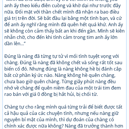
anh ấy theo kiểu điên cuồng và khờ dại như trước đây
nữa. Đối mặt với thần chết mình đã nhận ra bao điều
giá trị trên đời. Sẽ bắt đầu lại bằng một tình bạn, và cứ
để anh ấy nghĩ rằng mình đã quên hết quá khứ. Anh ấy
sẽ không còn cảm thấy bất an khi đến gần. Mình sẽ kiên
nhẫn chờ, cho đến khi tình cảm trong tim anh ấy lớn
dần lên…”
Đúng là nàng đã từng tự tử vì mối tình tuyệt vọng với
chàng. Đúng là nàng đã không chết và sống rất tốt sau
biến cố đó. Nhưng đúng là nàng không hề bị đánh cắp
bất cứ phần ký ức nào. Nàng không hề quên chàng,
chưa bao giờ quên chàng. Từng giây phút nàng đều
nhớ về chàng để quên niềm đau của một trái tim đem
rao bán với giá 0 đồng bị hắt hủi, bị chối từ.
Chàng tự cho rằng mình quá từng trải để biết được tất
cả hậu quả của các chuyện tình, nhưng nếu nàng giữ
nguyên bí mật của mình, thì dự đoán của chàng có
chính xác được nữa không? Nàng đã trưởng thành hơn