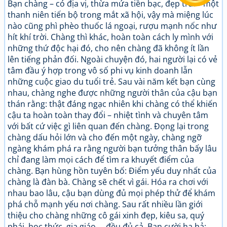
Bạn chàng – có địa vị, thừa mứa tiền bạc, đẹp trai – một
thanh niên tiến bộ trong mắt xã hội, vậy mà miệng lúc
nào cũng phì phèo thuốc lá ngoại, rượu mạnh nốc như
hít khí trời. Chàng thì khác, hoàn toàn cách ly mình với
những thứ độc hại đó, cho nên chàng đã không ít lần
lên tiếng phản đối. Ngoài chuyện đó, hai người lại có vẻ
tâm đầu ý hợp trong vô số phi vụ kinh doanh lẫn
những cuộc giao du tuổi trẻ. Sau vài năm kết bạn cùng
nhau, chàng nghe được những người thân của cậu bạn
thán rằng: thật đáng ngạc nhiên khi chàng có thể khiến
cậu ta hoàn toàn thay đổi – nhiệt tình và chuyên tâm
với bất cứ việc gì liên quan đến chàng. Đọng lại trong
chàng dấu hỏi lớn và cho đến một ngày, chàng ngỡ
ngàng khám phá ra rằng người bạn tưởng thân bấy lâu
chỉ đang làm mọi cách để tìm ra khuyết điểm của
chàng. Bạn hùng hồn tuyên bố: Điểm yếu duy nhất của
chàng là đàn bà. Chàng sẽ chết vì gái. Hóa ra chơi với
nhau bao lâu, cậu bạn dùng đủ mọi phép thử để khám
phá chỗ mạnh yếu nơi chàng. Sau rất nhiều lần giới
thiệu cho chàng những cô gái xinh đẹp, kiêu sa, quý
phái, học thức, gia giáo,… đều đủ cả. Bạn cười ha hả: