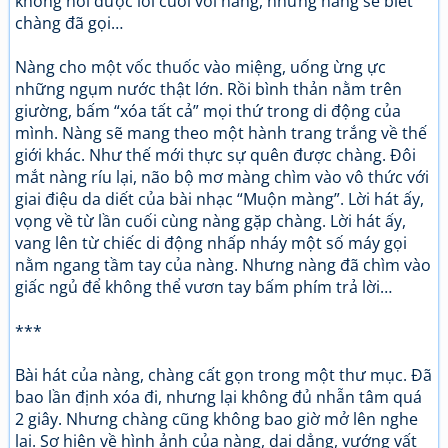
không nói được lời cuối với nàng, nhưng nàng sẽ biết
chàng đã gọi…
Nàng cho một vốc thuốc vào miệng, uống ừng ực
những ngụm nước thật lớn. Rồi bình thản nằm trên
giường, bấm “xóa tất cả” mọi thứ trong di động của
mình. Nàng sẽ mang theo một hành trang trắng về thế
giới khác. Như thế mới thực sự quên được chàng. Đôi
mắt nàng ríu lại, não bộ mơ màng chìm vào vô thức với
giai điệu da diết của bài nhạc “Muộn màng”. Lời hát ấy,
vọng về từ lần cuối cùng nàng gặp chàng. Lời hát ấy,
vang lên từ chiếc di động nhấp nháy một số máy gọi
nằm ngang tầm tay của nàng. Nhưng nàng đã chìm vào
giấc ngủ để không thể vươn tay bấm phím trả lời…
***
Bài hát của nàng, chàng cất gọn trong một thư mục. Đã
bao lần định xóa đi, nhưng lại không đủ nhẫn tâm quá
2 giây. Nhưng chàng cũng không bao giờ mở lên nghe
lại. Sợ hiện về hình ảnh của nàng, dai dẳng, vướng vất