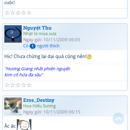
cuộc!
☆
☆
☆
☆
☆
Nguyệt Thu
Nhặt lá mùa xưa
Ngày gửi: 10/11/2009 06:05
Có
người thích
1
Hic! Chưa chừng lại dại quá cũng nên!
"Hương Giang nhất phiến nguyệt
Kim cổ hứa đa sầu"
☆
☆
☆
☆
☆
Bạn bị lạc trong Thi Viện vì có nội dung quá đồ sộ?
Chỉ dẫn làm quen
Eros_Destiny
Hoa Hiểu Sương
Xem sau
Ngày gửi: 10/11/2009 06:15
Không hiện lại
Ặc ặc