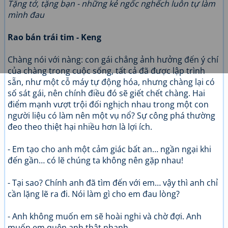
Tặng tớ, tặng bạn - những kẻ ngốc nghếch luôn tự làm
mình đau
Rao bán trái tim - Keng
Chàng nói với nàng: con gái chẳng ảnh hưởng đến ý chí
của chàng trong cuộc sống, tất cả đã được lập trình
sẵn, như một cỗ máy tự động hóa, nhưng chàng lại có
số sát gái, nên chính điều đó sẽ giết chết chàng. Hai
điểm mạnh vượt trội đối nghịch nhau trong một con
người liệu có làm nên một vụ nổ? Sự công phá thường
đeo theo thiệt hại nhiều hơn là lợi ích.
- Em tạo cho anh một cảm giác bất an… ngần ngại khi
đến gần… có lẽ chúng ta không nên gặp nhau!
- Tại sao? Chính anh đã tìm đến với em… vậy thì anh chỉ
cần lặng lẽ ra đi. Nói làm gì cho em đau lòng?
- Anh không muốn em sẽ hoài nghi và chờ đợi. Anh
muốn em quên anh thật nhanh.