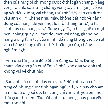
thẹn của nữ giới chỉ mong được ở thật gần chàng. Nàng
vòng ra phía sau lưng chàng, vòng tay ôm ngang cổ và
áp sát đầu xuống vai chàng, thủ thỉ: “Hãy cho em được
yêu anh đi…”. Chàng nhíu mày, không bất ngờ về hành
động của nàng, để yên một lúc rồi chàng từ từ gỡ hai
cánh tay của nàng ra và đứng dậy. Gạt chiếc ghế ra một
bên, chàng quay lại, mặt đối mặt với nàng, giữ hai vai
nàng trong tầm tay của mình, để nàng không thể áp sát
vào chàng trong một tư thế thuận lợi nữa, chàng
nghiêm nghị:
- Anh quá từng trải để biết em đang sai lầm. Đừng
chạm vào anh gần quá! Em sẽ phải khổ đau và anh thì
không vui vẻ chút nào.
- Sao anh cứ cố tình đẩy em ra xa? Nếu như anh đã
từng có những cuộc tình ngắn ngủi, vậy xin hãy cho em
làm một trong số đó. Em cũng chỉ cần anh yêu em một
thời gian thôi, em đâu bắt anh hứa hẹn gì hay phải yêu
em trọn đời…