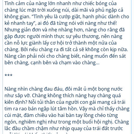
Tình cảm của nàng lớn nhanh như chiếc bóng của
chàng lúc mặt trời xuống núi, dài mãi và phủ ngập cả
không gian. “Tình yêu là cướp giật, hạnh phúc dành cho
kẻ nhanh tay”, ai đó đã từng nói với nàng như thế!
Nhưng giản đơn và nhẹ nhàng hơn, nàng cho rằng đã
gặp được người mình thực sự yêu thương, nên nàng
cần nỗ lực giành lấy cơ hội trở thành một nửa của
chàng. Bởi nếu chàng ra đi tất cả sẽ không còn kịp nữa.
Nàng cần phải nói cho chàng biết, nàng muốn đến sát
bên chàng, cạnh bên và chạm vào chàng…
***
Nàng nhìn chàng đau đáu, đôi mắt ủ một bọng nước
như sắp vỡ. Chàng không thích nàng hay chàng quá
kiên định? Nỗi tủi thân của người con gái mang cả trái
tim ra rao bán ngập lút tâm hồn. Vậy mà chỉ thấy chàng
cúi mặt, đăm chiêu vào hai bàn tay lồng chéo từng
ngón, nghiêm nghị như trong một buổi hội nghị. Chàng
lắc đầu chầm chậm như nhịp quay của trái đất trước