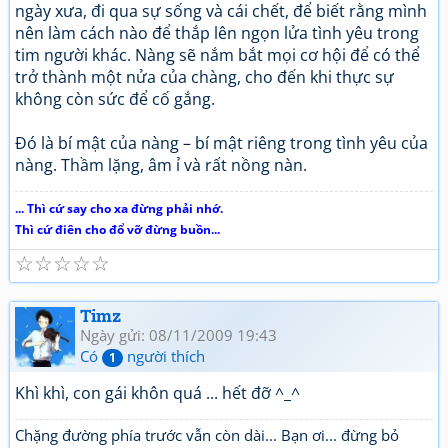
ngày xưa, đi qua sự sống và cái chết, để biết rằng mình
nên làm cách nào để thắp lên ngọn lửa tình yêu trong
tim người khác. Nàng sẽ nắm bắt mọi cơ hội để có thể
trở thành một nửa của chàng, cho đến khi thực sự
không còn sức để cố gắng.
Đó là bí mật của nàng – bí mật riêng trong tình yêu của
nàng. Thầm lặng, âm ỉ và rất nồng nàn.
... Thì cứ say cho xa đừng phải nhớ.
Thì cứ điên cho đổ vỡ đừng buồn...
☆
☆
☆
☆
☆
Timz
Ngày gửi: 08/11/2009 19:43
Có
người thích
1
Khì khì, con gái khôn quá ... hết đỡ ^_^
Chặng đường phía trước vẫn còn dài... Bạn ơi... đừng bỏ