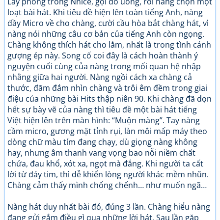
Lấy phòng trong Nnice, gọi đồ uống, rồi nàng chọn một
loạt bài hát. Khi tiêu đề hiện lên toàn tiếng Anh, nàng
đầy Micro về cho chàng, cười cầu hòa bắt chàng hát, vì
nàng nói những câu cơ bản của tiếng Anh còn ngọng.
Chàng không thích hát cho lắm, nhất là trong tình cảnh
gượng ép này. Song cố coi đây là cách hoàn thành ý
nguyện cuối cùng của nàng trong mối quan hệ nhập
nhằng giữa hai người. Nàng ngồi cách xa chàng cả
thước, đăm đắm nhìn chàng và trôi êm đềm trong giai
điệu của những bài Hits thập niên 90. Khi chàng đã dọn
hết sự bày vẽ của nàng thì tiêu đề một bài hát tiếng
Việt hiện lên trên màn hình: “Muộn màng”. Tay nàng
cầm micro, gương mặt tỉnh rụi, làn môi mấp máy theo
dòng chữ màu tím đang chạy, dù giọng nàng không
hay, nhưng âm thanh vang vọng bao nỗi niềm chất
chứa, đau khổ, xót xa, ngọt mà đắng. Khi người ta cất
lời từ đáy tim, thì dễ khiến lòng người khác mềm nhũn.
Chàng cảm thấy mình chống chếnh… như muốn ngã…
Nàng hát duy nhất bài đó, đúng 3 lần. Chàng hiểu nàng
đang gửi gắm điều gì qua những lời hát. Sau lần gặp