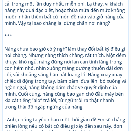
cả, trong một lần duy nhất, miễn phí. Lạ thay, vị khách
hàng này quá đặc biệt, hoặc thừa mứa đến mức không
muốn nhận thêm bất cứ món đồ nào vào giỏ hàng của
mình. Vậy tại sao chàng lại dừng chân nơi nàng?
***
Nàng chưa bao giờ có ý nghĩ làm thay đổi bất kỳ điều gì
nơi chàng. Nhưng nàng thích chàng, rất thích. Một đêm
khuya khó ngủ, nàng đứng nơi lan can tĩnh lặng trong
con hẻm nhỏ, nhìn xuống mảng đường thuỗn dài đơn
côi, vài khoảng sáng hăn hắt loang lổ. Nàng xoay xoay
chiếc di động trong tay, bấm bấm, đưa lên, bỏ xuống và
ngần ngại, nàng không dám chắc về quyết định của
mình. Cuối cùng, nàng cũng bạo gan chờ đầu máy bên
kia cất tiếng “alo” trả lời, từ ngữ trôi ra thật nhanh
trong thái độ ngập ngừng của nàng:
- Anh, chúng ta yêu nhau một thời gian đi! Em sẽ chẳng
phiền lòng nếu có bất cứ điều gì xảy đến sau này, đơn