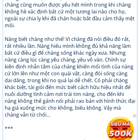
chàng cũng muốn được yêu hết mình trong khi chàng
không hề xác định bất cứ một tương lai nào cho họ,
ngoài sự chia ly khi đã chán hoặc bắt đầu cảm thấy mệt
mỏi.
Nàng biết chàng như thế! Vì chàng đã nói điều đó rất,
rất nhiều lần. Nàng hiểu mình không đủ khả năng làm
bất cứ điều gì để chàng sống khác ngày xưa. Nhưng
nàng càng lúc càng yêu chàng, yêu vô vàn. Chính sự
kiên định nhẫn tâm của chàng khiến mối tình của nàng
cứ lớn lên như một con quái vật, càng đói sống càng
dai dẳng, trong khi no quá lại dễ chết. Có phải chàng
khác biệt, tài giỏi đến mức biết cách hữu hiệu nhất để
nuôi dưỡng tình cảm nơi trái tim nàng, cho đến khi
nàng không thể gánh nổi phải rao bán với hình thức đại
hạ giá xuống mức cho không, biếu không. Vậy mà
chàng vẫn từ chối…
***