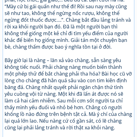
“Mày cứ bị gái quấn như thế đi! Rồi sau nay mày cũng
sẽ như tao, không thể ngừng nốc rượu, không thể
ngừng đốt thuốc được….”. Chàng bắt đầu lảng tránh và
rời xa khỏi người bạn đó. Đã là một người bạn thì
không thể giống một kẻ chỉ đi tìm yếu điểm của người
khác để biến họ giống mình. Giải tán một chuyện bạn
bè, chàng thấm được bao ý nghĩa tồn tại ở đời.
Bây giờ lại là nàng – lăn xả vào chàng, sẵn sàng yêu
không tiếc nuối. Phải chăng nàng muốn biến thành
một phép thử để bắt chàng phải tha hóa? Bài học cũ vỡ
lòng cho chàng đã hằn quá sâu vào con tim kiên định
băng đá. Chàng nhất quyết phải ngăn chặn thứ tình
yêu cuồng vội từ nàng. Một khi đã lấn át được nó sẽ
làm cả hai cảm nhiễm. Sau mỗi cơn sốt người ta chỉ
thấy mình yếu đuối và nhỏ bé hơn. Chẳng có người
khổng lồ nào đứng trên bệnh tật cả. Mà ý chí của chàng
lại quá lớn lao. Nếu nàng cứ cố gần sát, có lẽ chàng
cũng lại phải lảng tránh và rời thật xa khỏi nàng.