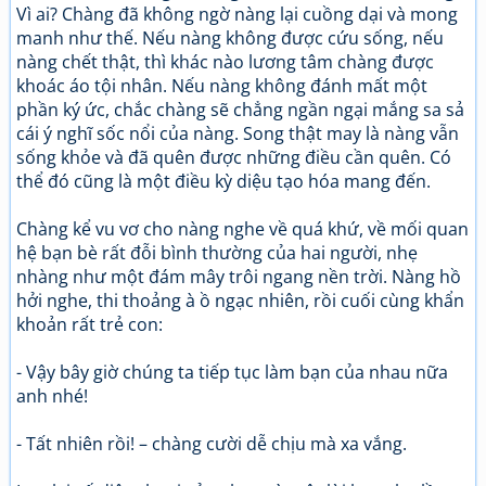
Vì ai? Chàng đã không ngờ nàng lại cuồng dại và mong
manh như thế. Nếu nàng không được cứu sống, nếu
nàng chết thật, thì khác nào lương tâm chàng được
khoác áo tội nhân. Nếu nàng không đánh mất một
phần ký ức, chắc chàng sẽ chẳng ngần ngại mắng sa sả
cái ý nghĩ sốc nổi của nàng. Song thật may là nàng vẫn
sống khỏe và đã quên được những điều cần quên. Có
thể đó cũng là một điều kỳ diệu tạo hóa mang đến.
Chàng kể vu vơ cho nàng nghe về quá khứ, về mối quan
hệ bạn bè rất đỗi bình thường của hai người, nhẹ
nhàng như một đám mây trôi ngang nền trời. Nàng hồ
hởi nghe, thi thoảng à ồ ngạc nhiên, rồi cuối cùng khẩn
khoản rất trẻ con:
- Vậy bây giờ chúng ta tiếp tục làm bạn của nhau nữa
anh nhé!
- Tất nhiên rồi! – chàng cười dễ chịu mà xa vắng.