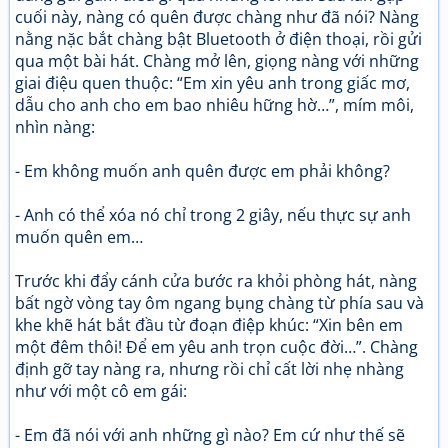
cuối này, nàng có quên được chàng như đã nói? Nàng
nằng nặc bắt chàng bật Bluetooth ở điện thoại, rồi gửi
qua một bài hát. Chàng mở lên, giọng nàng với những
giai điệu quen thuộc: “Em xin yêu anh trong giấc mơ,
dẫu cho anh cho em bao nhiêu hững hờ…”, mím môi,
nhìn nàng:
- Em không muốn anh quên được em phải không?
- Anh có thể xóa nó chỉ trong 2 giây, nếu thực sự anh
muốn quên em…
Trước khi đẩy cánh cửa bước ra khỏi phòng hát, nàng
bất ngờ vòng tay ôm ngang bụng chàng từ phía sau và
khe khẽ hát bắt đầu từ đoạn điệp khúc: “Xin bên em
một đêm thôi! Để em yêu anh trọn cuộc đời…”. Chàng
định gỡ tay nàng ra, nhưng rồi chỉ cất lời nhẹ nhàng
như với một cô em gái:
- Em đã nói với anh những gì nào? Em cứ như thế sẽ