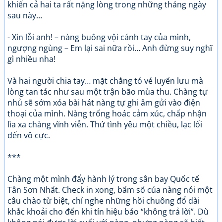
khiến cả hai ta rất nặng lòng trong những tháng ngày
sau này…
- Xin lỗi anh! – nàng buông vội cánh tay của mình,
ngượng ngùng – Em lại sai nữa rồi… Anh đừng suy nghĩ
gì nhiều nha!
Và hai người chia tay… mặt chẳng tỏ vẻ luyến lưu mà
lòng tan tác như sau một trận bão mùa thu. Chàng tự
nhủ sẽ sớm xóa bài hát nàng tự ghi âm gửi vào điện
thoại của mình. Nàng trống hoác cảm xúc, chấp nhận
lìa xa chàng vĩnh viễn. Thứ tình yêu một chiều, lạc lối
đến vô cực.
***
Chàng một mình đẩy hành lý trong sân bay Quốc tế
Tân Sơn Nhất. Check in xong, bấm số của nàng nói một
câu chào từ biệt, chỉ nghe những hồi chuông đổ dài
khắc khoải cho đến khi tín hiệu báo “không trả lời”. Dù