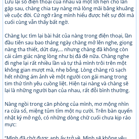
Lưu lại số điện thoại của nhau và một lời hẹn cho lần
gặp sau, chàng chia tay nàng mà lòng mãi bâng khuâng
về cuộc đời. Cứ ngỡ rằng mình hiểu được hết sự đời mà
cuối cùng vẫn thấy bất ngờ.
Chàng lục tìm lại bài hát của nàng trong điện thoại, lần
đầu tiên sau bao tháng ngày chàng mở lên nghe, giọng
nàng tha thiết, dứt day,… nhưng chàng đã không còn
cái cảm giác nặng lòng như bị đá đè nữa. Chàng nghe
đi nghe lại rất nhiều lần và tự thả mình trôi trên một
không gian mượt mà, nhẹ bỗng. Lòng chàng rũ sạch
hết những ám ảnh về một người con gái mang trong
tim thứ tình yêu cuồng liệt. Hiện tại nàng và chàng sẽ
lại là những người bạn của nhau, rất đỗi bình thường.
Nàng ngồi trong căn phòng của mình, mơ mộng nhìn
ra cửa sổ, miệng tủm tỉm một nụ cười. Trên bàn quyển
nhật ký mở ngỏ, có những dòng chữ cuối chưa kịp ráo
mực:
“Mình đã chờ được anh ấy trở về. Mình sẽ không yêu