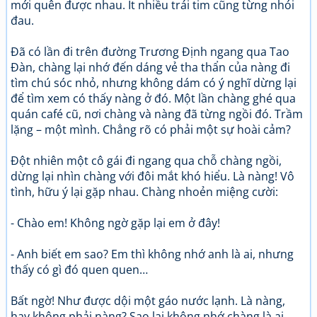
mới quên được nhau. Ít nhiều trái tim cũng từng nhói
đau.
Đã có lần đi trên đường Trương Định ngang qua Tao
Đàn, chàng lại nhớ đến dáng vẻ tha thẩn của nàng đi
tìm chú sóc nhỏ, nhưng không dám có ý nghĩ dừng lại
để tìm xem có thấy nàng ở đó. Một lần chàng ghé qua
quán café cũ, nơi chàng và nàng đã từng ngồi đó. Trầm
lặng – một mình. Chẳng rõ có phải một sự hoài cảm?
Đột nhiên một cô gái đi ngang qua chỗ chàng ngồi,
dừng lại nhìn chàng với đôi mắt khó hiểu. Là nàng! Vô
tình, hữu ý lại gặp nhau. Chàng nhoẻn miệng cười:
- Chào em! Không ngờ gặp lại em ở đây!
- Anh biết em sao? Em thì không nhớ anh là ai, nhưng
thấy có gì đó quen quen…
Bất ngờ! Như được dội một gáo nước lạnh. Là nàng,
hay không phải nàng? Sao lại không nhớ chàng là ai.