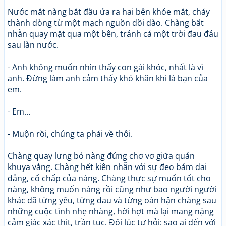
Nước mắt nàng bắt đầu ứa ra hai bên khóe mắt, chảy
thành dòng từ một mạch nguồn dồi dào. Chàng bất
nhẫn quay mặt qua một bên, tránh cả một trời đau đáu
sau làn nước.
- Anh không muốn nhìn thấy con gái khóc, nhất là vì
anh. Đừng làm anh cảm thấy khó khăn khi là bạn của
em.
- Em…
- Muộn rồi, chúng ta phải về thôi.
Chàng quay lưng bỏ nàng đứng chơ vơ giữa quán
khuya vắng. Chàng hết kiên nhẫn với sự đeo bám dai
dẳng, cố chấp của nàng. Chàng thực sự muốn tốt cho
nàng, không muốn nàng rồi cũng như bao người người
khác đã từng yêu, từng đau và từng oán hận chàng sau
những cuộc tình nhẹ nhàng, hời hợt mà lại mang nặng
cảm giác xác thịt, trần tục. Đôi lúc tự hỏi: sao ai đến với