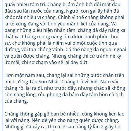
quấy nhiễu tâm trí. Chàng bị ám ảnh bởi đôi mắt đau
đáu sau làn nước của nàng. Người con gái ấy hẳn đã
khóc rất nhiều vì chàng. Chính vì thế chàng không phải
là kẻ xứng đáng với tình yêu mãnh liệt của nàng. Và
bằng những biểu hiện nhẫn tâm, chàng đã đẩy nàng xa
thật xa. Chàng mong nàng tìm được hạnh phúc thực
sự, chứ không phải là niềm vui ở một cuộc tình qua
đường, vội tan chóng vánh. Có thể nàng đã nguôi ngoai
và quên được chàng. Nhưng chàng thì cứ tránh né ký
ức mãi, chỉ sợ chạm vào sẽ lại day dứt.
Hơn một năm sau, chàng lại sải những bước chân trên
phi trường Tân Sơn Nhất. Chàng trở về Việt Nam vài
tháng rồi lại ra đi, như trước đây, nhưng chắc sẽ không
còn nặng lòng, rêu phong đã bám đầy tâm hồn cô tịch
của chàng.
Chàng không gặp gỡ bạn bè nhiều, cũng không liên lạc
lại với nàng. Nên để yên cho nàng quên được chàng.
Những gì đã xảy ra, thì có lẽ sau hàng tỷ lần 2 giây họ