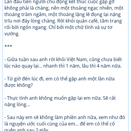
Lần đầu tiên người chủ động kết thúc cuộc gặp gỡ
không phải là chàng, nên một thoáng ngạc nhiên, một
thoáng trầm ngâm, một thoáng lặng lẽ đọng lại nặng
trĩu nơi đáy lòng chàng. Rời khỏi quán café, tâm trạng
rối bời ngổn ngang. Chỉ bởi một chữ tình và sự tơ
vướng.
***
- Giữa tuần sau anh rời khỏi Việt Nam, cũng chưa biết
lúc nào quay lại… nhanh thì 1 năm, lâu thì 4 năm nữa.
- Từ giờ đến lúc đi, em có thể gặp anh một lần nữa
được không?
- Thực tình anh không muốn gặp lại em nữa. Sẽ rất
nặng lòng…
- Sau này em sẽ không làm phiền anh nữa, xem như đó
là nguyện ước cuối cùng của em… để em có thể cố
quên anh sau 2 giây…