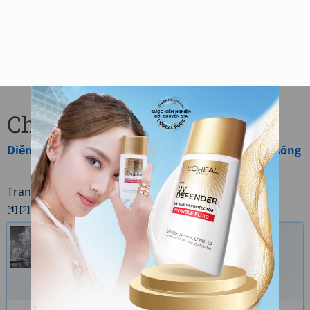
Chủ đề: Rao bán trái tim
Diễn đàn
»
Các nội dung khác
»
Tình yêu và cuộc sống
Trang
/3 (22 bài viết)
[
1
] [
2
] [
3
] ›
Sau
»
Cuối
demmuadong
Ngày gửi: 08/11/2009 09:33
Đã sửa 3 lần, lần cuối bởi
demmuadong
vào
11/11/2009 07:05
Có
người thích
1