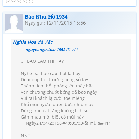
☆
☆
☆
☆
☆
Bào Như Hồ 1934
Ngày gửi: 12/11/2015 15:56
Nghia Hoa
đã viết:
nguyenngoctoan1952
đã viết:
.... BÁO CÁO THÌ HAY
Nghe bài báo cáo thật là hay
Đồm độp hội trường tiếng vỗ tay
Thành tích thổi phồng lên mấy bậc
Văn chương chuốt bóng đã bao ngày
Vui tai khách lạ cười toe miệng
Khổ mũi người quen bực nhíu mày
Đừng trách ai rằng không lịch sự
Gần nhau mới biết có mùi này
Ngày24/04/2015&#40;06/03/ất mùi&#41;
NNT