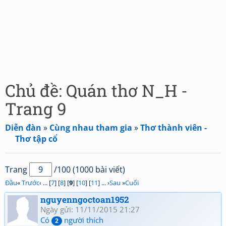
Chủ đề: Quán thơ N_H -
Trang 9
Diễn đàn
»
Cùng nhau tham gia
»
Thơ thành viên -
Thơ tập cổ
Trang
/100 (1000 bài viết)
Đầu
«
Trước
‹ ... [
7
] [
8
] [
9
] [
10
] [
11
] ... ›
Sau
»
Cuối
nguyenngoctoan1952
Ngày gửi: 11/11/2015 21:27
Có
người thích
2