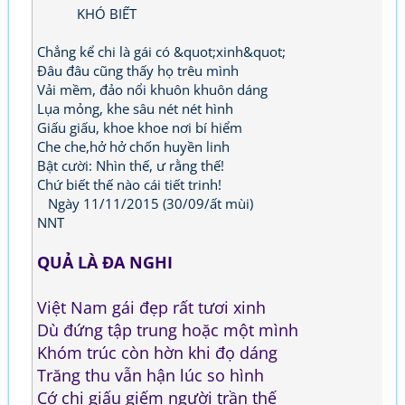
KHÓ BIẾT
Chẳng kể chi là gái có &quot;xinh&quot;
Đâu đâu cũng thấy họ trêu mình
Vải mềm, đảo nổi khuôn khuôn dáng
Lụa mỏng, khe sâu nét nét hình
Giấu giấu, khoe khoe nơi bí hiểm
Che che,hở hở chốn huyền linh
Bật cười: Nhìn thế, ư rằng thế!
Chứ biết thế nào cái tiết trinh!
Ngày 11/11/2015 (30/09/ất mùi)
NNT
QUẢ LÀ ĐA NGHI
Việt Nam gái đẹp rất tươi xinh
Dù đứng tập trung hoặc một mình
Khóm trúc còn hờn khi đọ dáng
Trăng thu vẫn hận lúc so hình
Cớ chi giấu giếm người trần thế