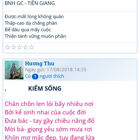
BNH GC - TIỀN GIANG
Được-mất lòng không quản
Thấp-cao dạ chẳng phân
Bể dâu qua mấy cuộc
Thiện tánh vững muôn phần
☆
☆
☆
☆
☆
Hương Thu
Ngày gửi: 17/08/2018 14:35
Có
người thích
1
. KIẾM SỐNG
Chân chồn len lỏi bấy nhiêu nơi
Bởi kế sinh nhai của cuộc đời
Đưa bác - tay gầy chiều nắng đổ
Mời bà- giọng yếu sớm mưa rơi
Khôn mơ mặc đẹp, tuy đang lứa