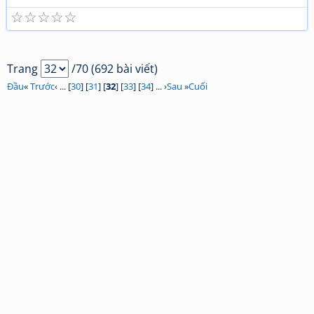
☆
☆
☆
☆
☆
Trang
/70 (692 bài viết)
Đầu
«
Trước
‹ ... [
30
] [
31
] [
32
] [
33
] [
34
] ... ›
Sau
»
Cuối