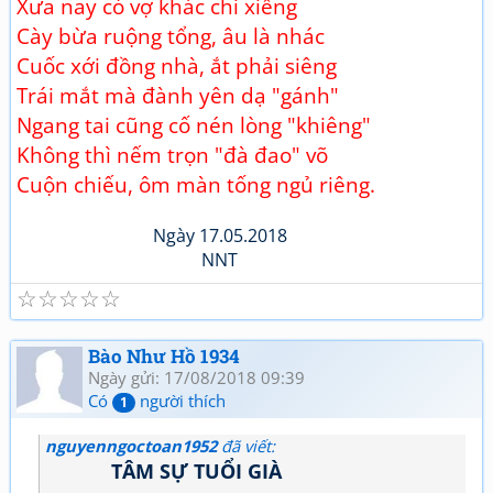
Xưa nay có vợ khác chi xiềng
Cày bừa ruộng tổng, âu là nhác
Cuốc xới đồng nhà, ắt phải siêng
Trái mắt mà đành yên dạ "gánh"
Ngang tai cũng cố nén lòng "khiêng"
Không thì nếm trọn "đà đao" võ
Cuộn chiếu, ôm màn tống ngủ riêng.
Ngày 17.05.2018
NNT
☆
☆
☆
☆
☆
Bào Như Hồ 1934
Ngày gửi: 17/08/2018 09:39
Có
người thích
1
nguyenngoctoan1952
đã viết:
TÂM SỰ TUỔI GIÀ