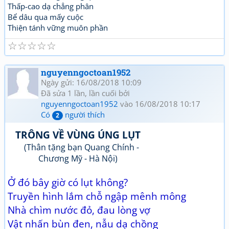
Thấp-cao dạ chẳng phân
Bể dâu qua mấy cuộc
Thiện tánh vững muôn phần
☆
☆
☆
☆
☆
nguyenngoctoan1952
Ngày gửi: 16/08/2018 10:09
Đã sửa 1 lần, lần cuối bởi
nguyenngoctoan1952
vào 16/08/2018 10:17
Có
người thích
2
TRÔNG VỀ VÙNG ÚNG LỤT
(Thân tặng bạn Quang Chính -
Chương Mỹ - Hà Nội)
Ở đó bây giờ có lụt không?
Truyền hình lắm chỗ ngập mênh mông
Nhà chìm nước đỏ, đau lòng vợ
Vật nhấn bùn đen, nẫu dạ chồng