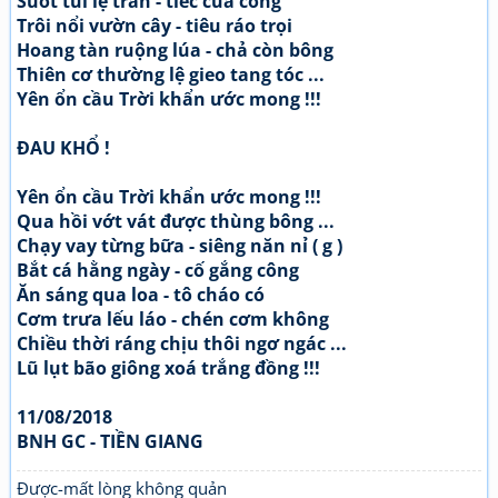
Suốt tủi lệ tràn - tiếc của công
Trôi nổi vườn cây - tiêu ráo trọi
Hoang tàn ruộng lúa - chả còn bông
Thiên cơ thường lệ gieo tang tóc ...
Yên ổn cầu Trời khẩn ước mong !!!
ĐAU KHỔ !
Yên ổn cầu Trời khẩn ước mong !!!
Qua hồi vớt vát được thùng bông ...
Chạy vay từng bữa - siêng năn nỉ ( g )
Bắt cá hằng ngày - cố gắng công
Ăn sáng qua loa - tô cháo có
Cơm trưa lếu láo - chén cơm không
Chiều thời ráng chịu thôi ngơ ngác ...
Lũ lụt bão giông xoá trắng đồng !!!
11/08/2018
BNH GC - TIỀN GIANG
Được-mất lòng không quản