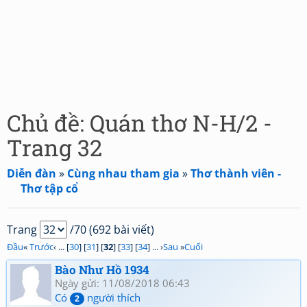
Chủ đề: Quán thơ N-H/2 -
Trang 32
Diễn đàn
»
Cùng nhau tham gia
»
Thơ thành viên -
Thơ tập cổ
Trang
/70 (692 bài viết)
Đầu
«
Trước
‹ ... [
30
] [
31
] [
32
] [
33
] [
34
] ... ›
Sau
»
Cuối
Bào Như Hồ 1934
Ngày gửi: 11/08/2018 06:43
Có
người thích
2