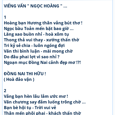
VIẾNG VẤN " NGỌC HOÀNG " ...
1
Hoàng bạn Hương thân vắng bút thơ !
Ngọc bầu Toản mến bặt bao giờ ...
Lãng xao buồn nhỉ - hoà xôm tụ
Thong thả vui thay - xướng thẩn thờ
Tri kỷ sẻ chia - luôn ngóng đợi
Văn thi bình luận - mãi mong chờ
Do đâu phai lợt vì sao nhỉ ?
Ngoạn mục Đồng Nai cảnh đẹp mơ !?!
ĐỒNG NAI THI HỮU !
( Hoà đảo vận )
2
Vắng bạn hèn lâu lắm ước mơ !
Văn chương say đắm luống trông chờ ...
Bạn bè hội tụ - Trời vui vẻ
Thân mến phôi phai - khách thẩn thờ