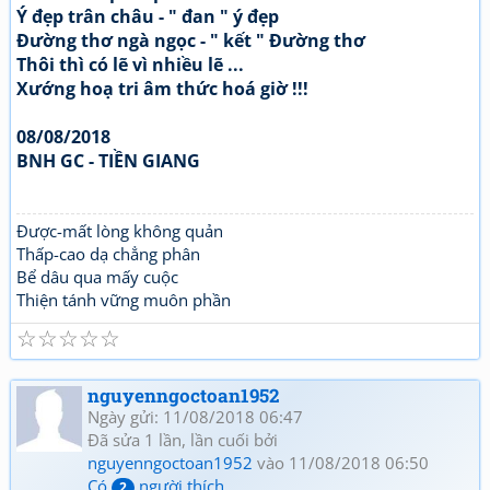
Ý đẹp trân châu - " đan " ý đẹp
Đường thơ ngà ngọc - " kết " Đường thơ
Thôi thì có lẽ vì nhiều lẽ ...
Xướng hoạ tri âm thức hoá giờ !!!
08/08/2018
BNH GC - TIỀN GIANG
Được-mất lòng không quản
Thấp-cao dạ chẳng phân
Bể dâu qua mấy cuộc
Thiện tánh vững muôn phần
☆
☆
☆
☆
☆
nguyenngoctoan1952
Ngày gửi: 11/08/2018 06:47
Đã sửa 1 lần, lần cuối bởi
nguyenngoctoan1952
vào 11/08/2018 06:50
Có
người thích
2