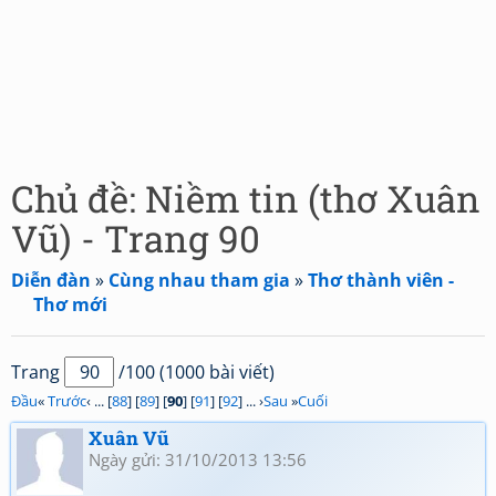
Chủ đề: Niềm tin (thơ Xuân
Vũ) - Trang 90
Diễn đàn
»
Cùng nhau tham gia
»
Thơ thành viên -
Thơ mới
Trang
/100 (1000 bài viết)
Đầu
«
Trước
‹ ... [
88
] [
89
] [
90
] [
91
] [
92
] ... ›
Sau
»
Cuối
Xuân Vũ
Ngày gửi: 31/10/2013 13:56