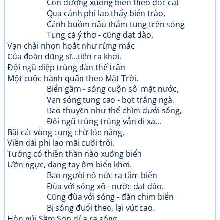
Con đường xuống biển theo dốc cát
Qua cánh phi lao thấy biển trào,
Cánh buồm nâu thắm tung trên sóng
Tung cả ý thơ - cũng dạt dào.
Vạn chài nhọn hoắt như rừng mác
Của đoàn dũng sĩ...tiến ra khơi.
Đội ngũ điệp trùng dàn thế trận
Một cuộc hành quân theo Mặt Trời.
Biển gầm - sóng cuộn sôi mặt nước,
Vạn sóng tung cao - bọt trắng ngà.
Bao thuyền như thể chìm dưới sóng,
Đội ngũ trùng trùng vẫn đi xa...
Bãi cát vòng cung chừ lóe nắng,
Viền dải phi lao mãi cuối trời.
Tưởng có thiên thần nào xuống biển
Ưỡn ngực, dang tay ôm biển khơi.
Bao người nô nức ra tắm biển
Đùa với sóng xô - nước dạt dào.
Cũng đùa với sóng - đàn chim biển
Bị sóng đuổi theo, lại vút cao.
Hòn núi Sầm Sơn dùa ra sóng,