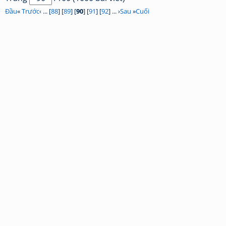
Đầu
«
Trước
‹ ... [
88
] [
89
] [
90
] [
91
] [
92
] ... ›
Sau
»
Cuối