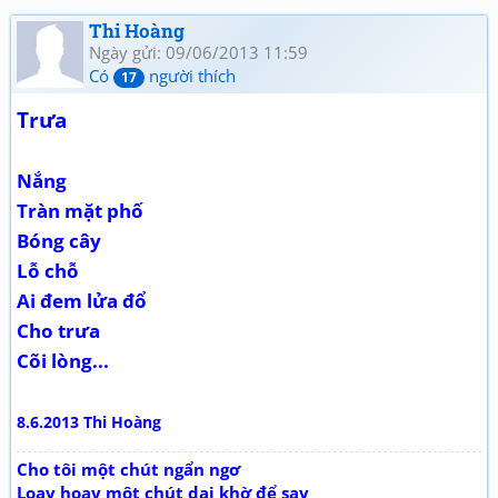
Thi Hoàng
Ngày gửi: 09/06/2013 11:59
Có
người thích
17
Trưa
Nắng
Tràn mặt phố
Bóng cây
Lỗ chỗ
Ai đem lửa đổ
Cho trưa
Cõi lòng...
8.6.2013 Thi Hoàng
Cho tôi một chút ngẩn ngơ
Loay hoay một chút dại khờ để say