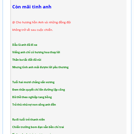
Còn mãi tình anh
@ Cho hương hồn Anh và những đồng đội
không trở về sau cuộc chiến.
Dẫu là anh đã đi xa
Viếng anh chỉ có hương hoa thay lời
Thân ba tấc đất đã vùi
Nhưng tình anh mãi đượm lời yêu thương
Tuổi hai mươi chẳng vấn vương
Đem thân quyết chí lên đường lập công
Đã thề theo nghiệp tang bồng
Trả thù nhà nợ non sông anh đền
Ra đi tuổi trẻ thanh niên
Chiến trường bom đạn vẫn bền chí trai