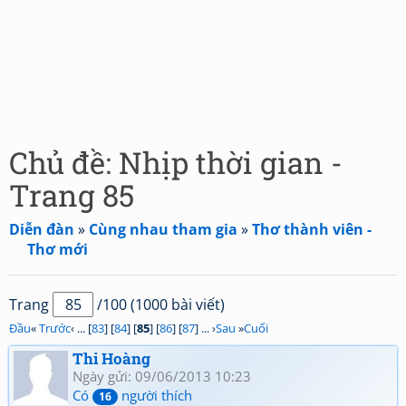
Chủ đề: Nhịp thời gian -
Trang 85
Diễn đàn
»
Cùng nhau tham gia
»
Thơ thành viên -
Thơ mới
Trang
/100 (1000 bài viết)
Đầu
«
Trước
‹ ... [
83
] [
84
] [
85
] [
86
] [
87
] ... ›
Sau
»
Cuối
Thi Hoàng
Ngày gửi: 09/06/2013 10:23
Có
người thích
16