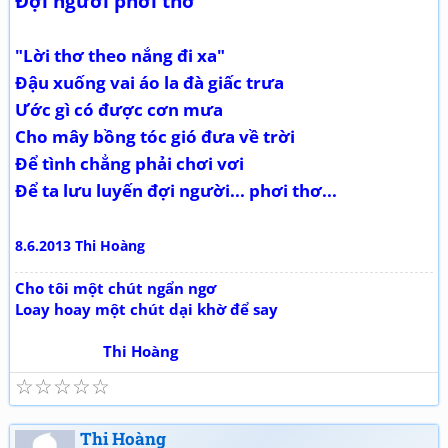
Đợi người phơi thơ
"Lời thơ theo nắng đi xa"
Đậu xuống vai áo la đà giấc trưa
Ước gì có được cơn mưa
Cho mây bồng tóc gió đưa về trời
Để tình chẳng phải chơi vơi
Để ta lưu luyến đợi người... phơi thơ...
8.6.2013 Thi Hoàng
Cho tôi một chút ngẩn ngơ
Loay hoay một chút dại khờ để say
Thi Hoàng
☆
☆
☆
☆
☆
Thi Hoàng