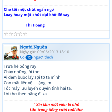
Cho tôi một chút ngẩn ngơ
Loay hoay một chút dại khờ để say
Thi Hoàng
☆
☆
☆
☆
☆
Người Nguồn
Ngày gửi: 09/06/2013 18:10
Có
người thích
12
Trưa hè bỏng rãy
Cháy những lời thơ
Ai đem buộc lấy sợi tơ ta mình
Con mắt liếc vội ...lặng im
Tóc mây lưu luyến duyên tình hai ta,
Lời thơ theo nắng đi xa...
" Xin làm một viên bi nhỏ
Lăn trong tiếng cười tuổi thơ