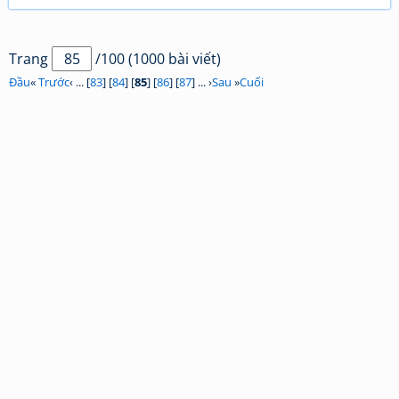
Trang
/100 (1000 bài viết)
Đầu
«
Trước
‹ ... [
83
] [
84
] [
85
] [
86
] [
87
] ... ›
Sau
»
Cuối