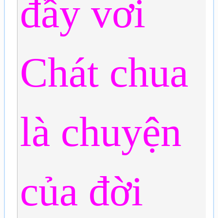
đầy vơi
Chát chua
là chuyện
của đời