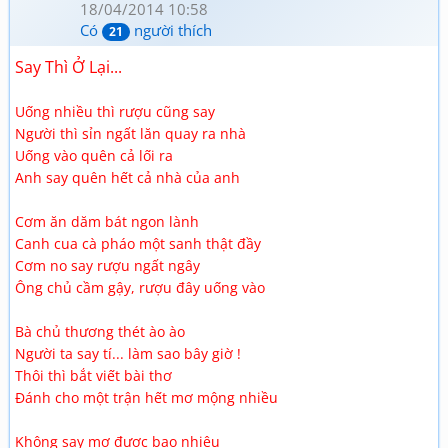
18/04/2014 10:58
Có
người thích
21
Say Thì Ở Lại...
Uống nhiều thì rượu cũng say
Người thì sỉn ngất lăn quay ra nhà
Uống vào quên cả lối ra
Anh say quên hết cả nhà của anh
Cơm ăn dăm bát ngon lành
Canh cua cà pháo một sanh thật đầy
Cơm no say rượu ngất ngây
Ông chủ cầm gậy, rượu đây uống vào
Bà chủ thương thét ào ào
Người ta say tí... làm sao bây giờ !
Thôi thì bắt viết bài thơ
Đánh cho một trận hết mơ mộng nhiều
Không say mơ được bao nhiêu