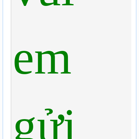
em
gửi