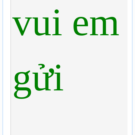
vui em
gửi