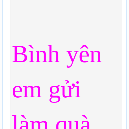
Bình yên
em gửi
làm quà