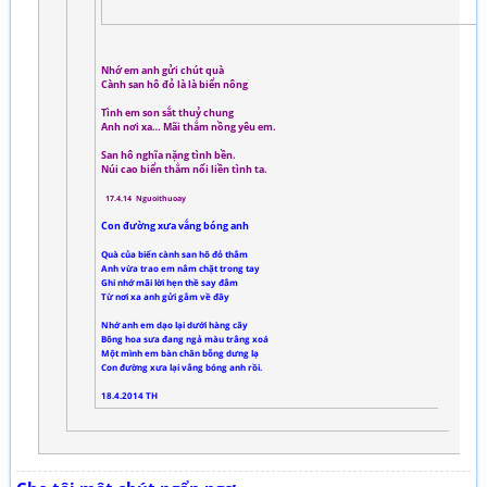
Nhớ em anh gửi chút quà
Cành san hô đỏ là là biển nông
Tình em son sắt thuỷ chung
Anh nơi xa… Mãi thắm nồng yêu em.
San hô nghĩa nặng tình bền.
Núi cao biển thẳm nối liền tình ta.
17.4.14 Nguoithuoay
Con đường xưa vắng bóng anh
Quà của biển cành san hô đỏ thắm
Anh vừa trao em nắm chặt trong tay
Ghi nhớ mãi lời hẹn thề say đắm
Từ nơi xa anh gửi gắm về đây
Nhớ anh em dạo lại dưới hàng cây
Bông hoa sưa đang ngả màu trắng xoá
Một mình em bàn chân bỗng dưng lạ
Con đường xưa lại vắng bóng anh rồi.
18.4.2014 TH