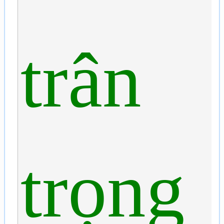
trân
trọng