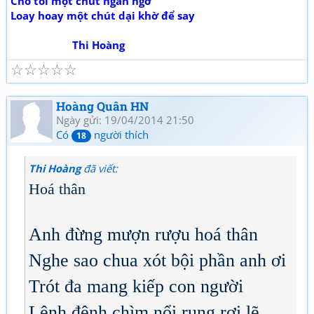
Cho tôi một chút ngẩn ngơ
Loay hoay một chút dại khờ để say
Thi Hoàng
☆
☆
☆
☆
☆
Hoàng Quân HN
Ngày gửi: 19/04/2014 21:50
Có
người thích
18
Thi Hoàng
đã viết:
Hoá thân
Anh đừng mượn rượu hoá thân
Nghe sao chua xót bội phần anh ơi
Trót đa mang kiếp con người
Lênh đênh chìm nổi rụng rơi lẽ