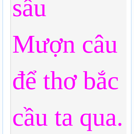
sầu
Mượn câu
để thơ bắc
cầu ta qua.