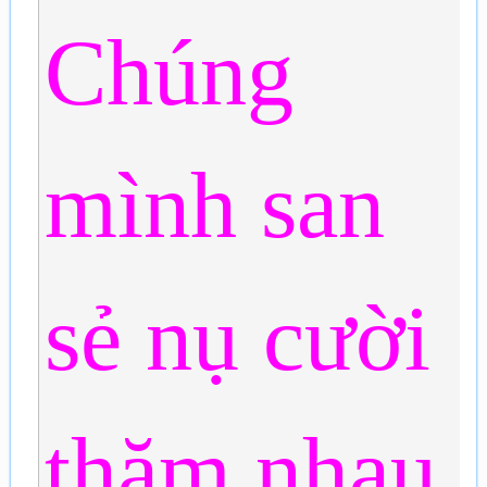
Chúng
mình san
sẻ nụ cười
thăm nhau