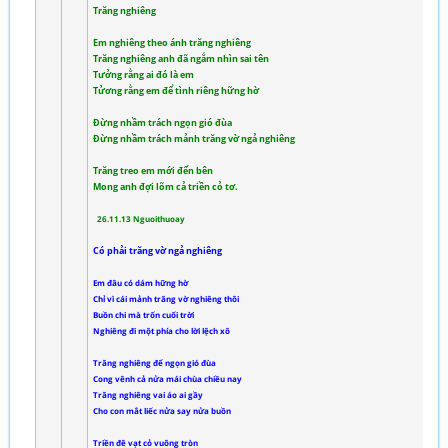
Trăng nghiêng
Em nghiêng theo ánh trăng nghiêng
Trăng nghiêng anh đã ngắm nhìn sai tên
Tưởng rằng ai đó là em
Tửơng rằng em để tình riêng hững hờ
Đừng nhầm trách ngọn gió đùa
Đừng nhầm trách mảnh trăng vờ ngả nghiêng
Trăng treo em mới đến bên
Mong anh đợi lõm cả triền cỏ tơ.
26.11.13 Nguoithuoay
Có phải trăng vờ ngả nghiêng
Em đâu có dám hững hờ
Chỉ vì cái mảnh trăng vờ nghiêng thôi
Buồn chi mà trốn cuối trời
Nghiêng đi một phía cho lời lệch xô
Trăng nghiêng để ngọn gió đùa
Cong vênh cả nửa mái chùa chiều nay
Trăng nghiêng vai áo ai gầy
Cho con mắt liếc nửa say nửa buồn
Triền đê vạt cỏ vuông tròn