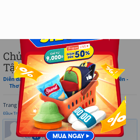
Chủ đề: Nhịp thời gian -
Tập II - Trang 87
Diễn đàn
»
Cùng nhau tham gia
»
Thơ thành viên -
Thơ mới
Trang
/100 (1000 bài viết)
Đầu
«
Trước
‹ ... [
85
] [
86
] [
87
] [
88
] [
89
] ... ›
Sau
»
Cuối
Thi Hoàng
Ngày gửi: 26/11/2013 19:29
Có
người thích
21