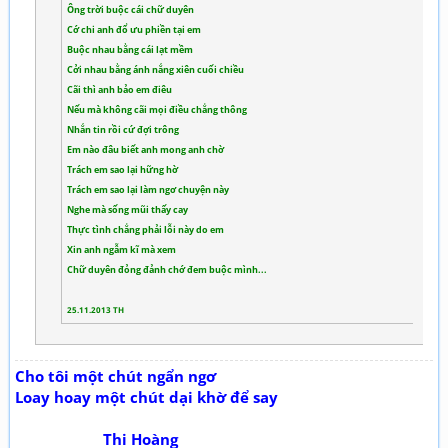
Ông trời buộc cái chữ duyên
Cớ chi anh đổ ưu phiền tại em
Buộc nhau bằng cái lạt mềm
Cởi nhau bằng ánh nắng xiên cuối chiều
Cãi thì anh bảo em điêu
Nếu mà không cãi mọi điều chẳng thông
Nhắn tin rồi cứ đợi trông
Em nào đâu biết anh mong anh chờ
Trách em sao lại hững hờ
Trách em sao lại làm ngơ chuyện này
Nghe mà sống mũi thấy cay
Thực tình chẳng phải lỗi này do em
Xin anh ngẫm kĩ mà xem
Chữ duyên đỏng đảnh chớ đem buộc mình...
25.11.2013 TH
Cho tôi một chút ngẩn ngơ
Loay hoay một chút dại khờ để say
Thi Hoàng