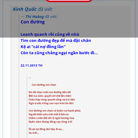
Kinh Quốc
đã viết:
Thi Hoàng
đã viết:
Con đường
Loanh quanh rồi cũng về nhà
Tìm con đường đẹp để mà đặt chân
Kệ ai "cái nợ đồng lần"
Còn ta cũng chẳng ngại ngần bước đi...
22.11.2013 TH
Con đường em chọn
Em đã chọn một con đường tiến tới
Biết xa xăm, quyết chí chớ lần chần
Cháo húp vòng quanh công nợ trả dần
Ngó trước trông sau vẹn tròn ân đức
Con đường em chọn có buồn vui hạnh phúc
Người thân yêu mãi mãi ở bên ta
Chăm vườn đời nở rộ ngát hương hoa
Quên năm tháng đắng cay từng trải
Ôi cái nợ đồng lần hãy đi xa…
Xa mãi...