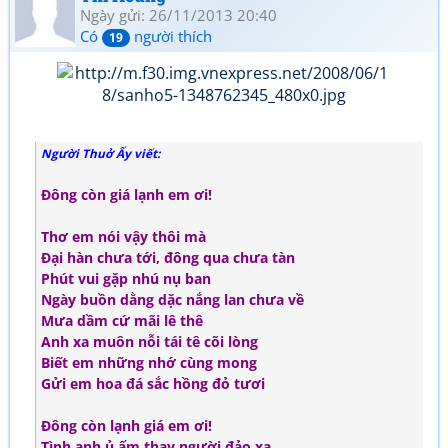
Ngày gửi: 26/11/2013 20:40
Có
người thích
19
Người Thuở Ấy viết:
Đông còn giá lạnh em ơi!
Thơ em nói vậy thôi mà
Đại hàn chưa tới, đông qua chưa tàn
Phút vui gặp nhú nụ ban
Ngày buồn dằng dặc nắng lan chưa về
Mưa dầm cứ mãi lê thê
Anh xa muôn nỗi tái tê cõi lòng
Biết em những nhớ cùng mong
Gửi em hoa đá sắc hồng đỏ tươi
Đông còn lạnh giá em ơi!
Tình anh ủ ấm thay người đảo xa…