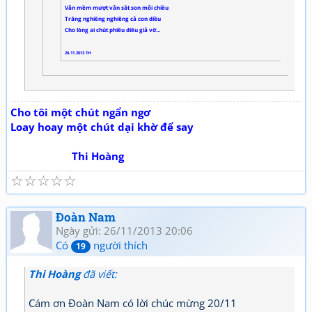
Vẫn mềm mượt vẫn sắt son mỗi chiều
Trăng nghiêng nghiêng cả con diều
Cho lòng ai chút phiêu diêu giả vờ...
26.11.2013 TH
Cho tôi một chút ngẩn ngơ
Loay hoay một chút dại khờ để say
Thi Hoàng
☆
☆
☆
☆
☆
Đoàn Nam
Ngày gửi: 26/11/2013 20:06
Có
người thích
19
Thi Hoàng
đã viết:
Cám ơn Đoàn Nam có lời chúc mừng 20/11