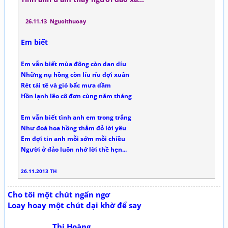
26.11.13 Nguoithuoay
Em biết
Em vẫn biết mùa đông còn dan díu
Những nụ hồng còn líu ríu đợi xuân
Rét tái tê và gió bấc mưa dầm
Hồn lạnh lẽo cô đơn cùng năm tháng
Em vẫn biết tình anh em trong trắng
Như đoá hoa hồng thắm đỏ lời yêu
Em đợi tin anh mỗi sớm mỗi chiều
Người ở đảo luôn nhớ lời thề hẹn...
26.11.2013 TH
Cho tôi một chút ngẩn ngơ
Loay hoay một chút dại khờ để say
Thi Hoàng