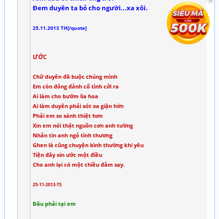
Đem duyên ta bỏ cho người...xa xôi.
25.11.2013 TH[/quote]
ƯỚC
Chữ duyên đã buộc chúng mình
Em còn đỏng đảnh cố tình cởi ra
Ai làm cho bướm lìa hoa
Ai làm duyên phải xót xa giận hờn
Phải em so sánh thiệt hơn
Xin em nói thật nguồn cơn anh tường
Nhắn tin anh ngỏ tình thương
Ghen là cũng chuyện bình thường khi yêu
Tiện đây xin ước một điều
Cho anh lại có một chiều đắm say.
25-11-2013-TS
Đâu phải tại em