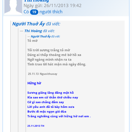
Ngày gửi: 26/11/2013 19:42
Có
người thích
19
Người Thuở Ấy
đã viết:
Thi Hoàng
đã viết:
Người Thuở Ấy
đã viết:
Tỏ mờ
Tối trời sương trắng tỏ mờ
Dáng ai thấp thoáng mé bờ hồ xa
Ngỡ ngàng mình nhận ra ta
Tình trao lời hát mặn mà ngày đông.
25.11.13 Nguoithuoay
Hững hờ
Sương giăng lãng đãng mặt hồ
Kìa sao em cứ thẫn thờ chiều nay
Cớ gì sao chẳng đắm say
Lời yêu anh đã tỏ bày hôm xưa
Bước đi mặc ngọn gió đùa
Trăng nghiêng cùng với hững hờ nơi em .
25.11.2013 TH