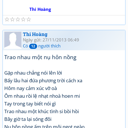
Thi Hoàng
☆
☆
☆
☆
☆
Thi Hoàng
Ngày gửi: 27/11/2013 06:49
Có
người thích
12
Trao nhau một nụ hôn nồng
Gặp nhau chẳng nói lên lời
Bấy lâu hai đứa phương trời cách xa
Hôm nay cảm xúc vỡ oà
Ôm nhau rồi lệ nhạt nhoà hoen mi
Tay trong tay biết nói gì
Trao nhau một khúc tình si bồi hồi
Bây giờ ta lại sóng đôi
Nụ hôn nồng ấm trên môi ngọt ngào.