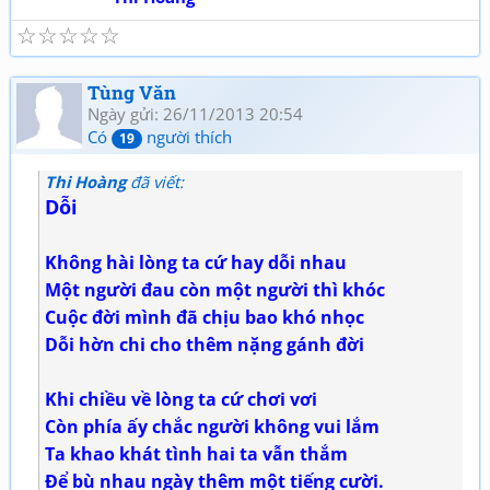
☆
☆
☆
☆
☆
Tùng Văn
Ngày gửi: 26/11/2013 20:54
Có
người thích
19
Thi Hoàng
đã viết:
Dỗi
Không hài lòng ta cứ hay dỗi nhau
Một người đau còn một người thì khóc
Cuộc đời mình đã chịu bao khó nhọc
Dỗi hờn chi cho thêm nặng gánh đời
Khi chiều về lòng ta cứ chơi vơi
Còn phía ấy chắc người không vui lắm
Ta khao khát tình hai ta vẫn thắm
Để bù nhau ngày thêm một tiếng cười.