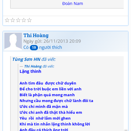
Đoàn Nam
☆
☆
☆
☆
☆
Thi Hoàng
Ngày gửi: 26/11/2013 20:09
Có
người thích
19
Tùng Sơn HN
đã viết:
Thi Hoàng
đã viết:
Lặng thinh
Anh tìm đâu được chữ duyên
Để cho trời buộc em liền với anh
Biết là phận quá mong manh
Nhưng cầu mong được chữ lành đôi ta
Ước chi mình đã mặn mà
Ước chi anh đã thật thà hiểu em
Yêu rồi nhớ lắm mới ghen
Khi mà tin nhắn lặng thinh không lời
Anh đâu có thích ông trời