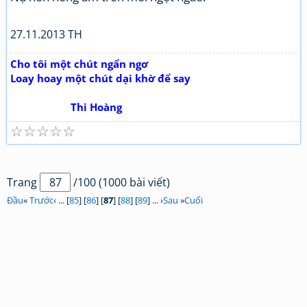
27.11.2013 TH
Cho tôi một chút ngẩn ngơ
Loay hoay một chút dại khờ để say
Thi Hoàng
☆
☆
☆
☆
☆
Trang
/100 (1000 bài viết)
Đầu
«
Trước
‹ ... [
85
] [
86
] [
87
] [
88
] [
89
] ... ›
Sau
»
Cuối