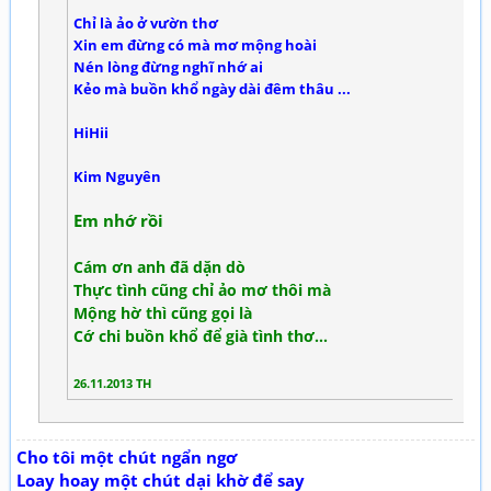
Chỉ là ảo ở vườn thơ
Xin em đừng có mà mơ mộng hoài
Nén lòng đừng nghĩ nhớ ai
Kẻo mà buồn khổ ngày dài đêm thâu ...
HiHii
Kim Nguyên
Em nhớ rồi
Cám ơn anh đã dặn dò
Thực tình cũng chỉ ảo mơ thôi mà
Mộng hờ thì cũng gọi là
Cớ chi buồn khổ để già tình thơ...
26.11.2013 TH
Cho tôi một chút ngẩn ngơ
Loay hoay một chút dại khờ để say