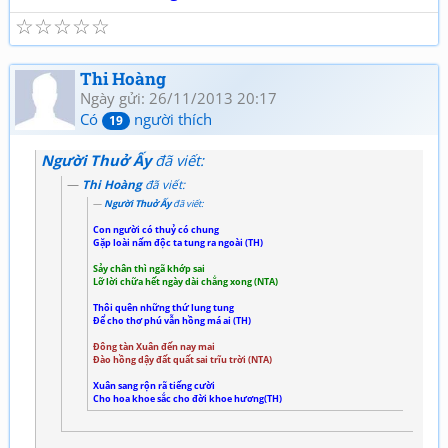
☆
☆
☆
☆
☆
Thi Hoàng
Ngày gửi: 26/11/2013 20:17
Có
người thích
19
Người Thuở Ấy
đã viết:
Thi Hoàng
đã viết:
Người Thuở Ấy
đã viết:
Con người có thuỷ có chung
Gặp loài nấm độc ta tung ra ngoài (TH)
Sảy chân thì ngã khớp sai
Lỡ lời chữa hết ngày dài chẳng xong (NTA)
Thôi quên những thứ lung tung
Để cho thơ phú vẫn hồng má ai (TH)
Đông tàn Xuân đến nay mai
Đào hồng dậy đất quất sai trĩu trời (NTA)
Xuân sang rộn rã tiếng cười
Cho hoa khoe sắc cho đời khoe hương(TH)