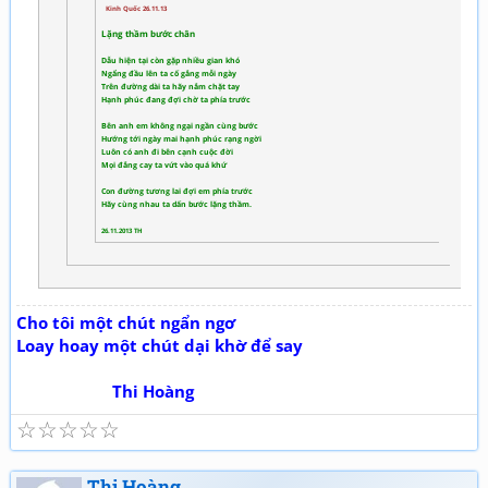
Kinh Quốc 26.11.13
Lặng thầm bước chân
Dẫu hiện tại còn gặp nhiều gian khó
Ngẩng đầu lên ta cố gắng mỗi ngày
Trên đường dài ta hãy nắm chặt tay
Hạnh phúc đang đợi chờ ta phía trước
Bên anh em không ngại ngần cùng bước
Hướng tới ngày mai hạnh phúc rạng ngời
Luôn có anh đi bên cạnh cuộc đời
Mọi đắng cay ta vứt vào quá khứ
Con đường tương lai đợi em phía trước
Hãy cùng nhau ta dấn bước lặng thầm.
26.11.2013 TH
Cho tôi một chút ngẩn ngơ
Loay hoay một chút dại khờ để say
Thi Hoàng
☆
☆
☆
☆
☆
Thi Hoàng