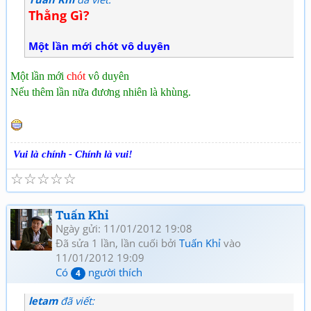
Thằng Gì?
Một lần mới chót vô duyên
Một lần mới
chót
vô duyên
Nếu thêm lần nữa đương nhiên là khùng.
Vui là chính - Chính là vui!
☆
☆
☆
☆
☆
Tuấn Khỉ
Ngày gửi: 11/01/2012 19:08
Đã sửa 1 lần, lần cuối bởi
Tuấn Khỉ
vào
11/01/2012 19:09
Có
người thích
4
letam
đã viết: