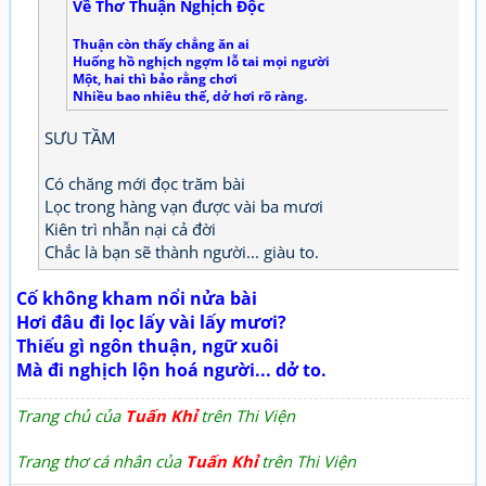
Về Thơ Thuận Nghịch Độc
Thuận còn thấy chẳng ăn ai
Huống hồ nghịch ngợm lỗ tai mọi người
Một, hai thì bảo rằng chơi
Nhiều bao nhiêu thế, dở hơi rõ ràng.
SƯU TẦM
Có chăng mới đọc trăm bài
Lọc trong hàng vạn được vài ba mươi
Kiên trì nhẫn nại cả đời
Chắc là bạn sẽ thành người... giàu to.
Cố không kham nổi nửa bài
Hơi đâu đi lọc lấy vài lấy mươi?
Thiếu gì ngôn thuận, ngữ xuôi
Mà đi nghịch lộn hoá người... dở to.
Trang chủ của
Tuấn Khỉ
trên Thi Viện
Trang thơ cá nhân của
Tuấn Khỉ
trên Thi Viện