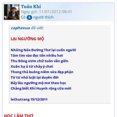
Tuấn Khỉ
Ngày gửi: 11/01/2012 08:41
Có
người thích
6
caphexua
đã viết:
LẠI NGƯỠNG MỘ
Những Nẻo Đường Thơ lại cuốn người
Tâm tìm vào đọc tốn nhiều hơi
Thu Đông ươm chữ tuôn vần giỡn
Xuân hạ ủ từ chảy ý chơi
Thong thả buông niêm vừa đẹp phận
Từ từ nhả luật lại duyên đời
Bấy lâu ngưỡng mộ mơ theo học
Chẳng biết Khỉ Huynh rộng cửa mời
lethutrang 15/12/2011
HỌC LÀM THƠ