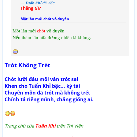
Tuấn Khỉ
đã viết:
Thằng Gì?
Một lần mới chót vô duyên
Một lần mới
chót
vô duyên
Nếu thêm lần nữa đương nhiên là khùng.
Trót Không Trét
Chót lưỡi đầu môi vẫn trót sai
Khen cho Tuấn Khỉ bậc... kỳ tài
Chuyên môn đã trót mà không trét
Chính tả riêng mình, chẳng giống ai.
Trang chủ của
Tuấn Khỉ
trên Thi Viện