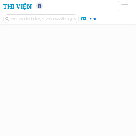
THI VIỆN
Toggl
naviga
Loạn