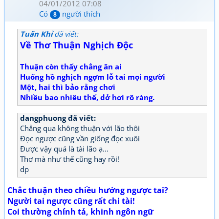
04/01/2012 07:08
Có
người thích
8
Tuấn Khỉ
đã viết:
Về Thơ Thuận Nghịch Độc
Thuận còn thấy chẳng ăn ai
Huống hồ nghịch ngợm lỗ tai mọi người
Một, hai thì bảo rằng chơi
Nhiều bao nhiêu thế, dở hơi rõ ràng.
dangphuong đã viết:
Chẳng qua không thuận với lão thôi
Đọc ngược cũng vần giống đọc xuôi
Được vậy quá là tài lão ạ...
Thơ mà như thế cũng hay rồi!
dp
Chắc thuận theo chiều hướng ngược tai?
Người tai ngược cũng rất chi tài!
Coi thường chính tả, khinh ngôn ngữ