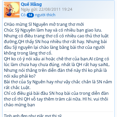
Quế Hằng
Ngày gửi: 22/08/2011 19:24
Có
người thích
14
CHào mừng Sĩ Nguyên mở trang thơ mới
Chúc Sỹ Nguyên làm hay và có nhiều bạn giao lưu.
Nhưng có điều trang thơ cổ có nhiều cao thủ thơ luật
đường,QH thấy SN hoạ nhiều thơ rất hay. Nhưng bài
đầu Sỹ nguyên lại chào làng bằng bài thơ của người
không trong làng thơ cổ.
QH ko có ý nói xấu ai hoặc chê thơ của bạn.AI cũng có
lúc làm chưa hay chưa đúng. nhất là QH rất hay saiNL.
Nhưng nói thẳng trên diễn đàn thế này thì ko phải là
nói xấu phải ko?
Bài thơ của Sy Nguên hay như vậy chắc chắn là SN nắm
rất chắc Luật.
Chỉ có điều giá bài đầu SN hoạ bài của trong diễn đàn
thơ cổ thì QH vỗ tay thêm trăm cái nữa. HI hi. vui thôi
chào mừng bạn
Tình anh đẹp như giấc mơ thi sỹ