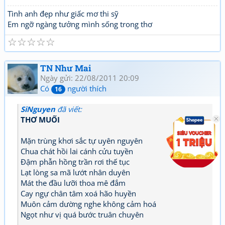
Tình anh đẹp như giấc mơ thi sỹ
Em ngỡ ngàng tưởng mình sống trong thơ
☆
☆
☆
☆
☆
TN Như Mai
Ngày gửi: 22/08/2011 20:09
Có
người thích
16
SiNguyen
đã viết:
THƠ MUỐI
Mặn trùng khơi sắc tự uyên nguyên
Chua chát hồi lai cánh cửu tuyền
Đậm phẫn hồng trần rơi thế tục
Lạt lòng sa mã lướt nhân duyên
Mát the đầu lưỡi thoa mê đắm
Cay ngự chân tâm xoá hão huyền
Muôn cảm dường nghe không cảm hoá
Ngọt như vị quá bước truân chuyên