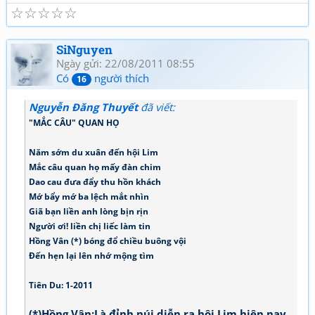
☆
☆
☆
☆
☆
SiNguyen
Ngày gửi: 22/08/2011 08:55
Có
người thích
16
Nguyễn Đăng Thuyết
đã viết:
"MẮC CÂU" QUAN HỌ
Năm sớm du xuân đến hội Lim
Mắc câu quan họ mấy đàn chim
Dao cau đưa đẩy thu hồn khách
Mớ bẩy mớ ba lệch mắt nhìn
Giã bạn liền anh lòng bịn rịn
Người ơi! liền chị liếc làm tin
Hồng Vân (*) bóng đổ chiều buông vội
Đến hẹn lại lên nhớ mộng tìm
Tiên Du: 1-2011
(*)Hồng Vân:Là đỉnh núi diễn ra hội Lim hiện nay