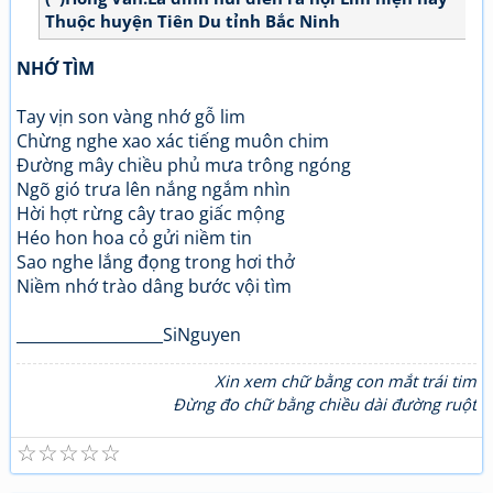
Thuộc huyện Tiên Du tỉnh Bắc Ninh
NHỚ TÌM
Tay vịn son vàng nhớ gỗ lim
Chừng nghe xao xác tiếng muôn chim
Đường mây chiều phủ mưa trông ngóng
Ngõ gió trưa lên nắng ngắm nhìn
Hời hợt rừng cây trao giấc mộng
Héo hon hoa cỏ gửi niềm tin
Sao nghe lắng đọng trong hơi thở
Niềm nhớ trào dâng bước vội tìm
___________________SiNguyen
Xin xem chữ bằng con mắt trái tim
Đừng đo chữ bằng chiều dài đường ruột
☆
☆
☆
☆
☆