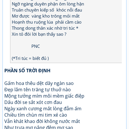
Ngỡ ngàng duyên phận ôm lòng hận
Truân chuyên kiếp số khóc nỗi đau
Mơ được vàng kho trông mỏi mắt
Hoạnh thu ruộng lúa phải cầm cào
Thong dong thân xác nhờ tri túc *
Xin tỏ đôi lời bạn thấy sao ?
PNC
(*Tri túc = biết đủ )
PHẦN SỐ TRỜI ĐỊNH
Gấm hoa thêu dệt dãy ngàn sao
Đẹp lắm tên trăng tự thuở nào
Mộng tưởng mím môi mềm giấc điệp
Dấu đời se sắt xót cơn đau
Ngày xanh cương mắt lòng đẫm ấm
Chiều tím chùn mi tim xé cào
Vẫn khát khao đời không nước mắt
Như trưa mơ nắng đêm mơ sao