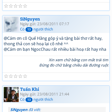
☆
☆
☆
☆
☆
SiNguyen
Ngày gửi: 23/08/2011 07:17
Có
người thích
13
@Cám ơn cô Quế Hằng góp ý và tặng bài thơ rất hay,
thong thả con sẽ hoạ lại cô nhé ^^
@Cám ơn bạn NgocChau rất nhiều bài hoạ rất hay nha
Xin xem chữ bằng con mắt trái tim
Đừng đo chữ bằng chiều dài đường ruột
☆
☆
☆
☆
☆
Tuấn Khỉ
Ngày gửi: 23/08/2011 21:44
Có
người thích
13
SiNguyen
đã viết: