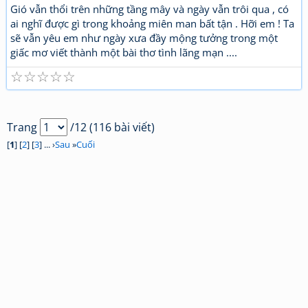
Gió vẫn thổi trên những tầng mây và ngày vẫn trôi qua , có
ai nghĩ được gì trong khoảng miên man bất tận . Hỡi em ! Ta
sẽ vẫn yêu em như ngày xưa đầy mộng tưởng trong một
giấc mơ viết thành một bài thơ tình lãng mạn ....
☆
☆
☆
☆
☆
Trang
/12 (116 bài viết)
[
1
] [
2
] [
3
] ... ›
Sau
»
Cuối