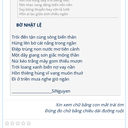
Vần thơ vọng dậy trời biêng biếc
Nét nhạc vang dâng biển nõn nần
Say bóng thuyền bay vờn lả lướt
Hồn ai lạc giữa ánh chiều ngân
BỜ NHẬT LỆ
Trôi đến tận cùng sông biển thân
Hừng lên bờ cát nắng trong ngần
Điệp trùng non nước mơ tiên cảnh
Một dãy giang sơn giấc mộng thần
Núi kéo trắng mây gom thiếu mượn
Trời loang xanh biển nợ vay nần
Hồn thiêng hùng vĩ vang muôn thuở
Đi ở triền mưa nghe gió ngân
____________________SiNguyen
Xin xem chữ bằng con mắt trái tim
Đừng đo chữ bằng chiều dài đường ruột
☆
☆
☆
☆
☆