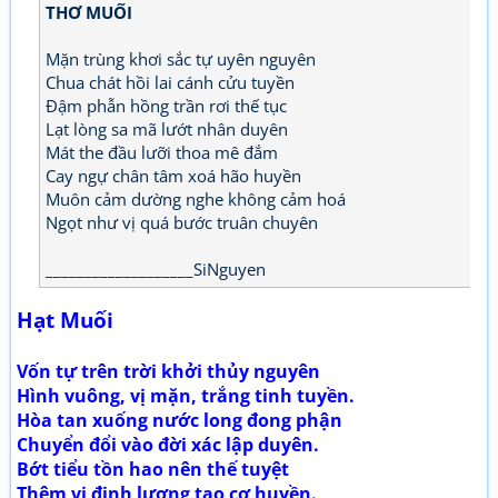
THƠ MUỐI
Mặn trùng khơi sắc tự uyên nguyên
Chua chát hồi lai cánh cửu tuyền
Đậm phẫn hồng trần rơi thế tục
Lạt lòng sa mã lướt nhân duyên
Mát the đầu lưỡi thoa mê đắm
Cay ngự chân tâm xoá hão huyền
Muôn cảm dường nghe không cảm hoá
Ngọt như vị quá bước truân chuyên
___________________SiNguyen
Hạt Muối
Vốn tự trên trời khởi thủy nguyên
Hình vuông, vị mặn, trắng tinh tuyền.
Hòa tan xuống nước long đong phận
Chuyển đổi vào đời xác lập duyên.
Bớt tiểu tồn hao nên thế tuyệt
Thêm vi định lượng tạo cơ huyền.