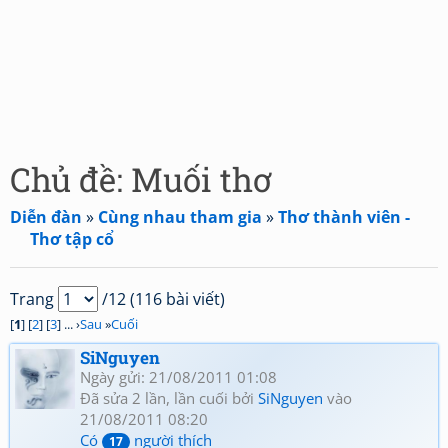
Chủ đề: Muối thơ
Diễn đàn
»
Cùng nhau tham gia
»
Thơ thành viên -
Thơ tập cổ
Trang
/12 (116 bài viết)
[
1
] [
2
] [
3
] ... ›
Sau
»
Cuối
SiNguyen
Ngày gửi: 21/08/2011 01:08
Đã sửa 2 lần, lần cuối bởi
SiNguyen
vào
21/08/2011 08:20
Có
người thích
17