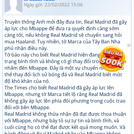
Ngày gửi: 22/02/2022 15:06
Truyền thông Anh mới đây đưa tin, Real Madrid đã gây
áp lực cho Mbappe để đưa ra quyết định càng sớm
càng tốt, nếu không Real Madrid sẽ chuyển sang hỏi
mua Haaland. Tuy nhiên, tờ Marca của Tây Ban Nha
phủ nhận điều này.
Tờ báo này cho biết Real Madrid hiện đang trong tình
trạng bình tĩnh và không có gì thay đổi trong kế hoạch
nhắm đến Mbappe. Đây là một vụ chuyển nhượng có
thể thay đổi lịch sử bóng đá và Real Madrid biết mức
độ khó khăn của nó.
The Times cho biết Real Madrid đã gây áp lực lên
Mbappe, nhưng tờ Marca tiết lộ rằng Real Madrid đã
không gây áp lực lên phía đối phương trong cuộc trao
đổi với bên Mbappe.
Real Madrid không thừa nhận đã đạt được thoa thuận
với Mbappe, nhưng bày tỏ sự tự tin và bình tĩnh, và
cuối cùng họ có thể đạt được kết quả mong muốn. Và
hành động về Real Madrid nhập vào Mbappe không