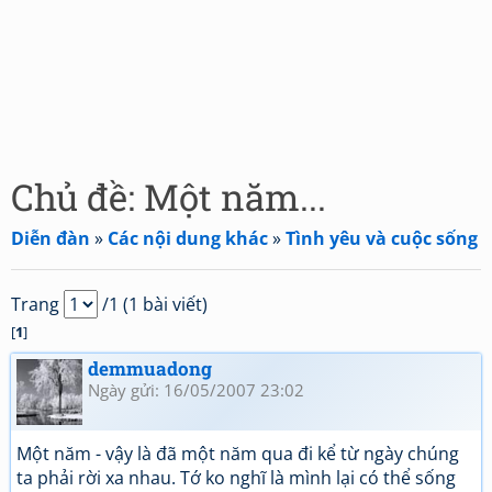
Chủ đề: Một năm...
Diễn đàn
»
Các nội dung khác
»
Tình yêu và cuộc sống
Trang
/1 (1 bài viết)
[
1
]
demmuadong
Ngày gửi: 16/05/2007 23:02
Một năm - vậy là đã một năm qua đi kể từ ngày chúng
ta phải rời xa nhau. Tớ ko nghĩ là mình lại có thể sống