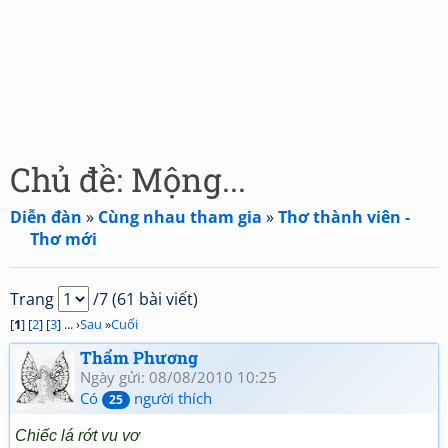
Chủ đề: Mộng...
Diễn đàn
»
Cùng nhau tham gia
»
Thơ thành viên -
Thơ mới
Trang
/7 (61 bài viết)
[
1
] [
2
] [
3
] ... ›
Sau
»
Cuối
Thẩm Phương
Ngày gửi: 08/08/2010 10:25
Có
người thích
25
Chiếc lá rớt vu vơ