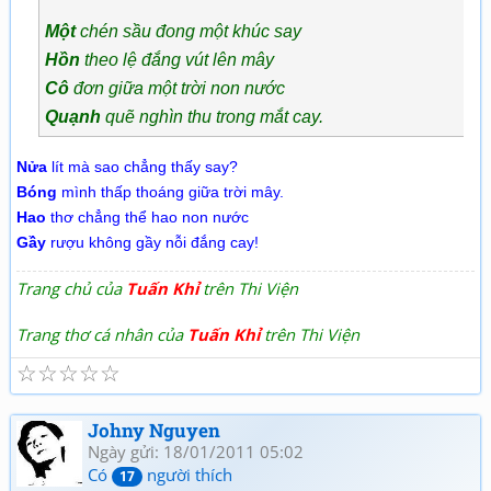
Một
chén sầu đong một khúc say
Hồn
theo lệ đắng vút lên mây
Cô
đơn giữa một trời non nước
Quạnh
quẽ nghìn thu trong mắt cay.
Nửa
lít mà sao chẳng thấy say?
Bóng
mình thấp thoáng giữa trời mây.
Hao
thơ chẳng thể hao non nước
Gầy
rượu không gầy nỗi đắng cay!
Trang chủ của
Tuấn Khỉ
trên Thi Viện
Trang thơ cá nhân của
Tuấn Khỉ
trên Thi Viện
☆
☆
☆
☆
☆
Johny Nguyen
Ngày gửi: 18/01/2011 05:02
Có
người thích
17