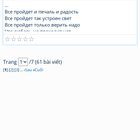
...
Все пройдет и печаль и радость
Все пройдет так устроен свет
Все пройдет только верить надо
Что любовь не проходит нет ..
☆
☆
☆
☆
☆
Trang
/7 (61 bài viết)
[
1
] [
2
] [
3
] ... ›
Sau
»
Cuối