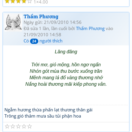
☆
☆
☆
☆
☆
1
4.00
Thẩm Phương
Ngày gửi: 21/09/2010 14:56
Đã sửa 1 lần, lần cuối bởi
Thẩm Phương
vào
21/09/2010 14:58
Có
người thích
24
Lãng đãng
Trời mơ, gió mộng, hồn ngơ ngẩn
Nhón gót mùa thu bước xuống trần
Mênh mang lá đổ vàng thương nhớ
Nắng hoài thương mãi kiếp phong vân.
Ngẫm hương thừa phấn lạt thương thân gái
Trông gió thảm mưa sầu tủi phận hoa
☆
☆
☆
☆
☆