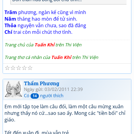
Trăm
phương, ngàn kế cũng vì mình
Năm
tháng hao mòn để tử sinh.
Thỏa
nguyện vẫn chưa, sao đã đắng
Chí
trai còn mỗi chút thơ tình.
Trang chủ của
Tuấn Khỉ
trên Thi Viện
Trang thơ cá nhân của
Tuấn Khỉ
trên Thi Viện
☆
☆
☆
☆
☆
Thẩm Phương
Ngày gửi: 03/02/2011 22:39
Có
người thích
14
Em mới tập tọe làm câu đối, làm một câu mừng xuân
nhưng thấy nó cứ...sao sao ấy. Mong các "tiền bối" chỉ
giáo.
Tết đến xuân đi, mùa vẫn trẻ.