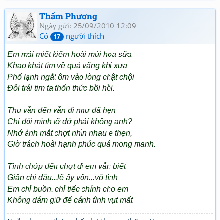
Thẩm Phương
Ngày gửi: 25/09/2010 12:09
Có
người thích
17
Em mải miết kiếm hoài mùi hoa sữa
Khao khát tìm về quá vãng khi xưa
Phố lạnh ngắt ôm vào lòng chật chội
Đôi trái tim ta thổn thức bồi hồi.
Thu vẫn đến vẫn đi như đã hẹn
Chỉ đôi mình lỡ dở phải không anh?
Nhớ ánh mắt chợt nhìn nhau e thẹn,
Giờ trách hoài hạnh phúc quá mong manh.
Tình chớp đến chợt đi em vẫn biết
Giận chi đâu...lẽ ấy vốn...vô tình
Em chỉ buồn, chỉ tiếc chính cho em
Không dám giữ để cánh tình vụt mất