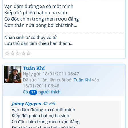
Vạn dặm đường xa có một mình
Kiếp đời phiêu bạt nợ ba sinh
Cô độc chìm trong men rượu đắng
Đơn thân nửa bóng bởi chữ tình…
Nhân sinh tự cổ thuỳ vô tử
Lưu thủ đan tâm chiếu hãn thanh...
☆
☆
☆
☆
☆
Tuấn Khỉ
Ngày gửi: 18/01/2011 06:47
Đã sửa 1 lần, lần cuối bởi
Tuấn Khỉ
vào
18/01/2011 06:48
Có
người thích
17
Johny Nguyen
đã viết:
Vạn dặm đường xa có một mình
Kiếp đời phiêu bạt nợ ba sinh
Cô độc chìm trong men rượu đắng
Đơn thân nửa bóng bởi chữ tình…