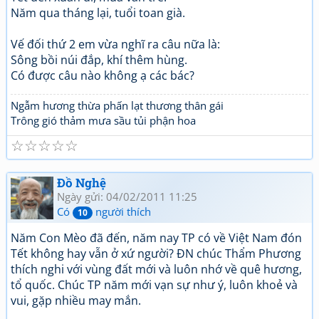
Năm qua tháng lại, tuổi toan già.
Vế đối thứ 2 em vừa nghĩ ra câu nữa là:
Sông bồi núi đắp, khí thêm hùng.
Có được câu nào không ạ các bác?
Ngẫm hương thừa phấn lạt thương thân gái
Trông gió thảm mưa sầu tủi phận hoa
☆
☆
☆
☆
☆
Đồ Nghệ
Ngày gửi: 04/02/2011 11:25
Có
người thích
10
Năm Con Mèo đã đến, năm nay TP có về Việt Nam đón
Tết không hay vẫn ở xứ người? ĐN chúc Thẩm Phương
thích nghi với vùng đất mới và luôn nhớ về quê hương,
tổ quốc. Chúc TP năm mới vạn sự như ý, luôn khoẻ và
vui, gặp nhiều may mắn.