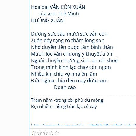
Hoạ bài VẪN CÒN XUÂN
của anh Thệ Minh
HƯỞNG XUÂN
Dưỡng sức sáu mươi sức vẫn còn
Xuân đây rạng rở thắm lòng son
Nhờ duyên tiên dược tâm bình thản
Mượn lộc văn chương ý khuyết tròn
Ngoài chuyện trường sinh ăn rất khoẻ
Trong mình kinh lạc chạy còn ngon
Nhiều khi chìu vợ nhà êm ấm
Đức nghĩa chia đều mấy đứa con .
Doan cao
Trăm năm -trong cõi phù du mộng
Bụi nhiễm- hồng trần lạc cỏ cây
http://www.thivien.net/fo...ID=R2sE8coSlmL1vb
☆
☆
☆
☆
☆