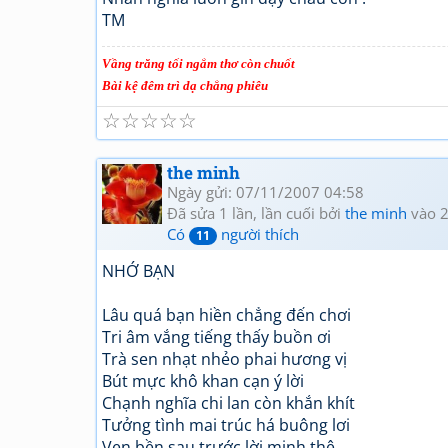
TM
Vầng trăng tối ngắm thơ còn chuốt
Bài kệ đêm trì dạ chẳng phiêu
☆
☆
☆
☆
☆
the minh
Ngày gửi: 07/11/2007 04:58
Đã sửa 1 lần, lần cuối bởi
the minh
vào 2
Có
người thích
11
NHỚ BẠN
Lâu quá bạn hiền chẳng đến chơi
Tri âm vắng tiếng thấy buồn ơi
Trà sen nhạt nhẻo phai hương vị
Bút mực khô khan cạn ý lời
Chạnh nghĩa chi lan còn khắn khít
Tưởng tình mai trúc há buông lơi
Vẹn bền sau trước lời minh thệ