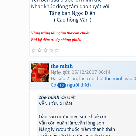
Nhạc khúc đồng tâm dạo tuyệt vời .
Tặng bạn Ngọc Điền
( Cao hồng Vân )
Vầng trăng tối ngắm thơ còn chuốt
Bài kệ đêm trì dạ chẳng phiêu
☆
☆
☆
☆
☆
the minh
Ngày gửi: 05/12/2007 06:14
Đã sửa 2 lần, lần cuối bởi
the minh
vào 0
Có
người thích
10
the minh
đã viết:
VẪN CÒN XUÂN
Gần sáu mươi niên sức khoẻ còn
Vẫn còn xuân lắm,vẫn lòng son
Nâng ly rượu thuốc niềm thanh thản
Trổi mấy câu thơ ước nguyện tròn