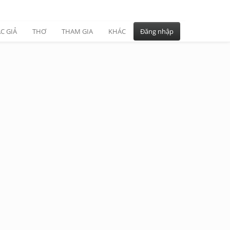
C GIẢ
THƠ
THAM GIA
KHÁC
Đăng nhập