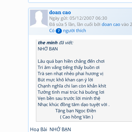
doan cao
Ngày gửi: 05/12/2007 06:30
Đã sửa 5 lần, lần cuối bởi
doan cao
vào 
Có
người thích
7
the minh
đã viết:
NHỚ BẠN
Lâu quá bạn hiền chẳng đến chơi
Tri âm vắng tiếng thấy buồn ơi
Trà sen nhạt nhẻo phai hương vị
Bút mực khô khan cạn ý lời
Chạnh nghĩa chi lan còn khắn khít
Tưởng tình mai trúc há buông lơi
Vẹn bền sau trước lời minh thệ
Nhạc khúc đồng tâm dạo tuyệt vời .
Tặng bạn Ngọc Điền
( Cao hồng Vân )
Hoạ Bài NHỚ BẠN