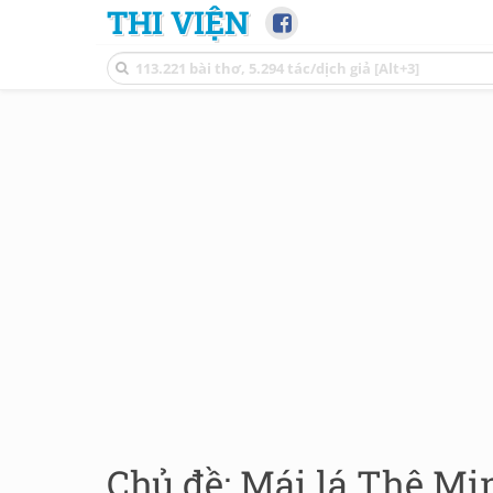
THI VIỆN
Chủ đề: Mái lá Thệ Mi