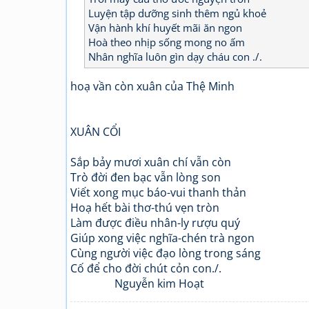
Luyện tập dưỡng sinh thêm ngủ khoẻ
Vận hành khí huyết mãi ăn ngon
Hoà theo nhịp sống mong no ấm
Nhân nghĩa luôn gìn dạy cháu con ./.
hoạ vần còn xuân của Thệ Minh
XUÂN CỔI
Sắp bảy mươi xuân chí vẫn còn
Trò đời đen bạc vẫn lòng son
Viết xong mục báo-vui thanh thản
Hoạ hết bài thơ-thú vẹn tròn
Làm được điều nhân-ly rượu quý
Giúp xong việc nghĩa-chén trà ngon
Cùng người việc đạo lòng trong sáng
Cố để cho đời chút cỏn con./.
Nguyễn kim Hoạt