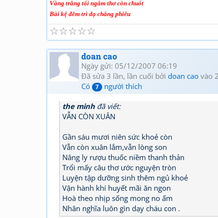
Vầng trăng tối ngắm thơ còn chuốt
Bài kệ đêm trì dạ chẳng phiêu
☆
☆
☆
☆
☆
doan cao
Ngày gửi: 05/12/2007 06:19
Đã sửa 3 lần, lần cuối bởi
doan cao
vào 
Có
người thích
7
the minh
đã viết:
VẪN CÒN XUÂN
Gần sáu mươi niên sức khoẻ còn
Vẫn còn xuân lắm,vẫn lòng son
Nâng ly rượu thuốc niềm thanh thản
Trổi mấy câu thơ ước nguyện tròn
Luyện tập dưỡng sinh thêm ngủ khoẻ
Vận hành khí huyết mãi ăn ngon
Hoà theo nhịp sống mong no ấm
Nhân nghĩa luôn gìn dạy cháu con .