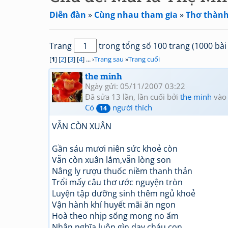
Diễn đàn
»
Cùng nhau tham gia
»
Thơ thành 
Trang
trong tổng số 100 trang (1000 bài 
[
1
] [
2
] [
3
] [
4
] ... ›
Trang sau
»
Trang cuối
the minh
Ngày gửi: 05/11/2007 03:22
Đã sửa 13 lần, lần cuối bởi
the minh
vào
Có
người thích
14
VẪN CÒN XUÂN
Gần sáu mươi niên sức khoẻ còn
Vẫn còn xuân lắm,vẫn lòng son
Nâng ly rượu thuốc niềm thanh thản
Trổi mấy câu thơ ước nguyện tròn
Luyện tập dưỡng sinh thêm ngủ khoẻ
Vận hành khí huyết mãi ăn ngon
Hoà theo nhịp sống mong no ấm
Nhân nghĩa luôn gìn dạy cháu con .