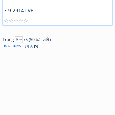
7-9-2914 LVP
☆
☆
☆
☆
☆
Trang
/5 (50 bài viết)
Đầu
«
Trước
‹ ... [
3
] [
4
] [
5
]