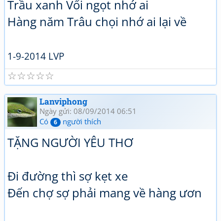
Trầu xanh Vối ngọt nhớ ai
Hàng năm Trâu chọi nhớ ai lại về
1-9-2014 LVP
☆
☆
☆
☆
☆
Lanviphong
Ngày gửi: 08/09/2014 06:51
Có
người thích
6
TẶNG NGƯỜI YÊU THƠ
Đi đường thì sợ kẹt xe
Đến chợ sợ phải mang về hàng ươn