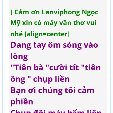
[ Cảm ơn Lanviphong Ngọc
Mỹ xin có mấy vần thơ vui
nhé [align=center]
Dang tay ôm sóng vào
lòng
"Tiên bà "cười tít "tiên
ông " chụp liền
Bạn ơi chúng tôi cảm
phiền
Chụp đôi máy bấm liên