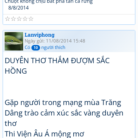
Chuột không chịu bất phá tan cả rừng
8/8/2014
☆
☆
☆
☆
☆
Lanviphong
Ngày gửi: 11/08/2014 15:48
Có
người thích
10
DUYÊN THƠ THẮM ĐƯỢM SẮC
HỒNG
Gặp người trong mạng mùa Trăng
Dâng trào cảm xúc sắc vàng duyên
thơ
Thi Viện Âu Á mộng mơ