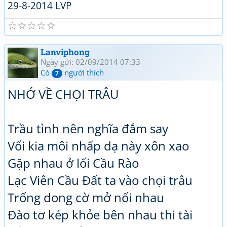
29-8-2014 LVP
☆
☆
☆
☆
☆
Lanviphong
Ngày gửi: 02/09/2014 07:33
Có
người thích
7
NHỚ VỀ CHỌI TRÂU
Trầu tình nên nghĩa đắm say
Vối kia môi nhấp dạ này xôn xao
Gặp nhau ở lối Cầu Rào
Lạc Viên Cầu Đất ta vào chọi trâu
Trống dong cờ mở nối nhau
Đào tơ kép khỏe bên nhau thi tài