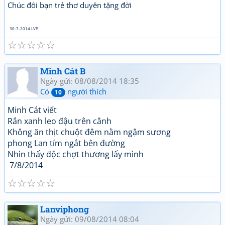
Chúc đôi bạn trẻ thơ duyên tặng đời
30-7-2014 LVP
☆
☆
☆
☆
☆
Minh Cát B
Ngày gửi: 08/08/2014 18:35
Có
người thích
10
Minh Cát viết
Rắn xanh leo đậu trên cânh
Không ăn thịt chuột đêm nằm ngậm sương
phong Lan tím ngắt bên đường
Nhìn thấy độc chợt thương lấy mình
7/8/2014
☆
☆
☆
☆
☆
Lanviphong
Ngày gửi: 09/08/2014 08:04