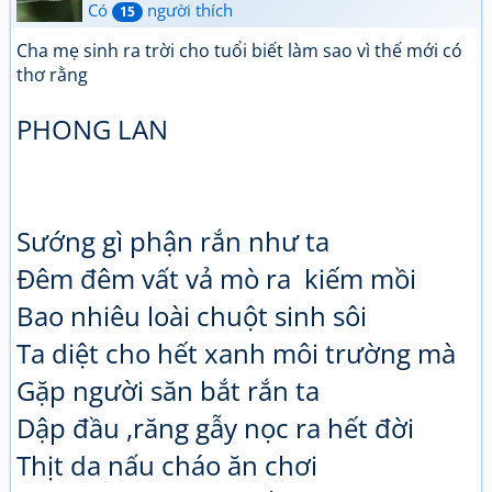
Có
người thích
15
Cha mẹ sinh ra trời cho tuổi biết làm sao vì thế mới có
thơ rằng
PHONG LAN
Sướng gì phận rắn như ta
Đêm đêm vất vả mò ra kiếm mồi
Bao nhiêu loài chuột sinh sôi
Ta diệt cho hết xanh môi trường mà
Gặp người săn bắt rắn ta
Dập đầu ,răng gẫy nọc ra hết đời
Thịt da nấu cháo ăn chơi