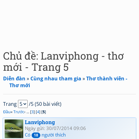
Chủ đề: Lanviphong - thơ
mới - Trang 5
Diễn đàn
»
Cùng nhau tham gia
»
Thơ thành viên -
Thơ mới
Trang
/5 (50 bài viết)
Đầu
«
Trước
‹ ... [
3
] [
4
] [
5
]
Lanviphong
Ngày gửi: 30/07/2014 09:06
Có
người thích
18