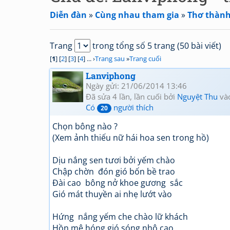
Diễn đàn
»
Cùng nhau tham gia
»
Thơ thành
Trang
trong tổng số 5 trang (50 bài viết)
[
1
] [
2
] [
3
] [
4
] ... ›
Trang sau
»
Trang cuối
Lanviphong
Ngày gửi: 21/06/2014 13:46
Đã sửa 4 lần, lần cuối bởi
Nguyệt Thu
và
Có
người thích
20
Chọn bông nào ?
(Xem ảnh thiếu nữ hái hoa sen trong hồ)
Dịu nắng sen tươi bởi yếm chào
Chập chờn đón gió bốn bề trao
Đài cao bông nở khoe gương sắc
Gió mát thuyền ai nhẹ lướt vào
Hứng nắng yếm che chào lữ khách
Hồn mê hóng gió sóng nhô cao