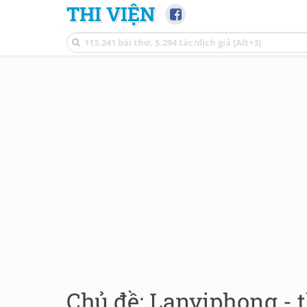
THI VIỆN
Chủ đề: Lanviphong - 