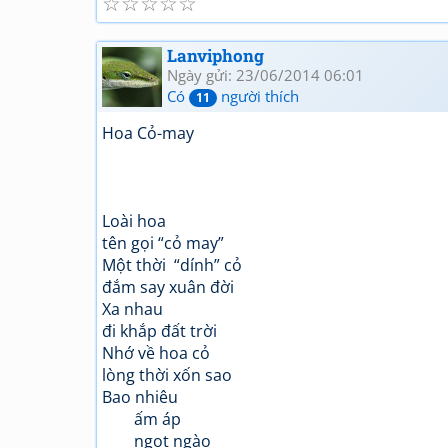
☆
☆
☆
☆
☆
Lanviphong
Ngày gửi: 23/06/2014 06:01
Có
người thích
11
Hoa Cỏ-may
Loài hoa
tên gọi “cỏ may”
Một thời “dính” cỏ
đắm say xuân đời
Xa nhau
đi khắp đất trời
Nhớ về hoa cỏ
lòng thời xốn sao
Bao nhiêu
ấm áp
ngọt ngào