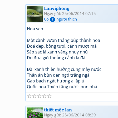
Lanviphong
Ngày gửi: 25/06/2014 07:15
Có
người thích
7
Hoa sen
Một cành vươn thẳng búp thành hoa
Đoá đẹp, bông tươi, cánh mượt mà
Sào sạc lá xanh vàng nhuỵ nhú
Đu đưa gió thoảng cảnh la đà
Đài xanh thiên hướng cùng mây nước
Thân ẩn bùn đen ngó trắng ngà
Gạo bạch ngát hương ai ấp ủ
Quốc hoa Thiên tặng nước non nhà
☆
☆
☆
☆
☆
thiết mộc lan
Ngày gửi: 25/06/2014 08:39