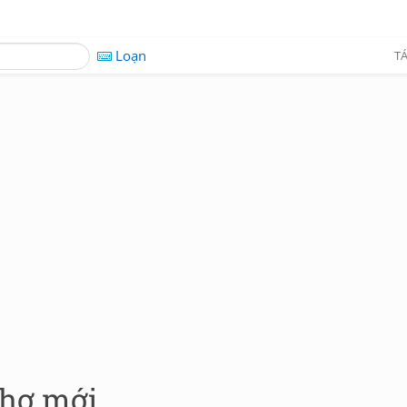
Loạn
TÁ
thơ mới