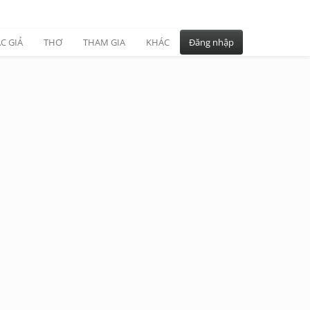
C GIẢ
THƠ
THAM GIA
KHÁC
Đăng nhập