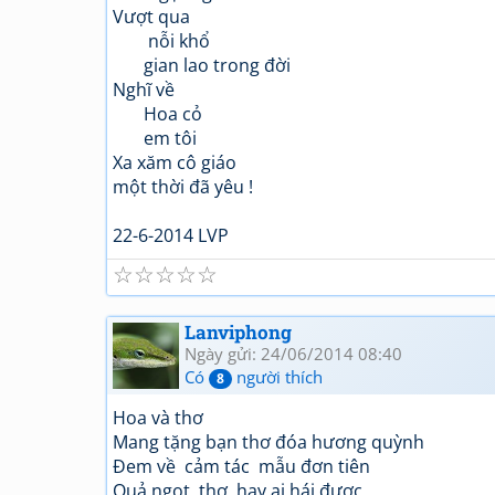
Vượt qua
nỗi khổ
gian lao trong đời
Nghĩ về
Hoa cỏ
em tôi
Xa xăm cô giáo
một thời đã yêu !
22-6-2014 LVP
☆
☆
☆
☆
☆
Lanviphong
Ngày gửi: 24/06/2014 08:40
Có
người thích
8
Hoa và thơ
Mang tặng bạn thơ đóa hương quỳnh
Đem về cảm tác mẫu đơn tiên
Quả ngọt, thơ hay ai hái được