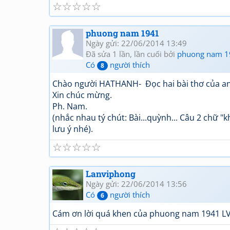
☆
☆
☆
☆
☆
phuong nam 1941
Ngày gửi: 22/06/2014 13:49
Đã sửa 1 lần, lần cuối bởi
phuong nam 1
Có
người thích
8
Chào người HATHANH- Đọc hai bài thơ của anh
Xin chúc mừng.
Ph. Nam.
(nhắc nhau tý chút: Bài...quỳnh... Câu 2 chữ "k
lưu ý nhé).
☆
☆
☆
☆
☆
Lanviphong
Ngày gửi: 22/06/2014 13:56
Có
người thích
6
Cám ơn lời quá khen của phuong nam 1941 LV