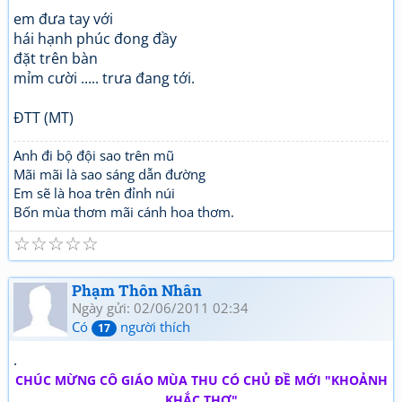
em đưa tay với
hái hạnh phúc đong đầy
đặt trên bàn
mỉm cười ..... trưa đang tới.
ĐTT (MT)
Anh đi bộ đội sao trên mũ
Mãi mãi là sao sáng dẫn đường
Em sẽ là hoa trên đỉnh núi
Bốn mùa thơm mãi cánh hoa thơm.
☆
☆
☆
☆
☆
Phạm Thôn Nhân
Ngày gửi: 02/06/2011 02:34
Có
người thích
17
.
CHÚC MỪNG CÔ GIÁO MÙA THU CÓ CHỦ ĐỀ MỚI "KHOẢNH
KHẮC THƠ"