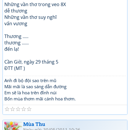
Những vần thơ trong veo 8X
dễ thương
Những vần thơ suy nghĩ
vấn vương
Thương .....
thương ......
đến lạ!
Cần Giờ, ngày 29 tháng 5
ĐTT (MT )
Anh đi bộ đội sao trên mũ
Mãi mãi là sao sáng dẫn đường
Em sẽ là hoa trên đỉnh núi
Bốn mùa thơm mãi cánh hoa thơm.
☆
☆
☆
☆
☆
Mùa Thu
Ngày gửi: 30/05/2011 10:26