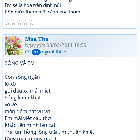
Em sẽ là hoa trên đỉnh núi
Bốn mùa thơm mãi cánh hoa thơm.
☆
☆
☆
☆
☆
Mùa Thu
Ngày gửi: 03/06/2011 18:59
Có
người thích
12
SÓNG VÀ EM
Con sóng ngắn
lô xô
gối đầu xa mải miết
Sóng khao khát
vỗ về
màn đêm hát vu vơ
Em mải viết câu thơ
Khắc tên mình lên cát
Trái tim hồng lồng trái tim thuần khiết
Lãng mạn mong manh