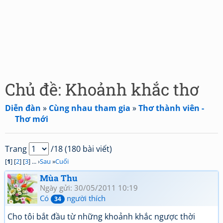
Chủ đề: Khoảnh khắc thơ
Diễn đàn
»
Cùng nhau tham gia
»
Thơ thành viên -
Thơ mới
Trang
/18 (180 bài viết)
[
1
] [
2
] [
3
] ... ›
Sau
»
Cuối
Mùa Thu
Ngày gửi: 30/05/2011 10:19
Có
người thích
34
Cho tôi bắt đầu từ những khoảnh khắc ngược thời