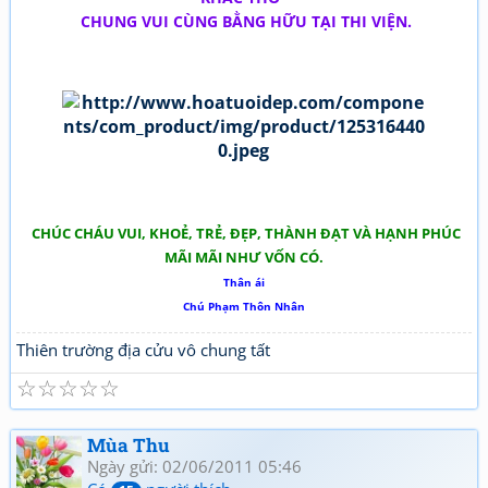
CHUNG VUI CÙNG BẰNG HỮU TẠI THI VIỆN.
CHÚC CHÁU VUI, KHOẺ, TRẺ, ĐẸP, THÀNH ĐẠT VÀ HẠNH PHÚC
MÃI MÃI NHƯ VỐN CÓ.
Thân ái
Chú Phạm Thôn Nhân
Thiên trường địa cửu vô chung tất
☆
☆
☆
☆
☆
Mùa Thu
Ngày gửi: 02/06/2011 05:46