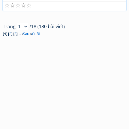
☆
☆
☆
☆
☆
Trang
/18 (180 bài viết)
[
1
] [
2
] [
3
] ... ›
Sau
»
Cuối