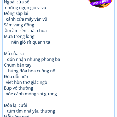
Ngoài cửa sổ
những ngọn gió vi vu
Đóng sập lại
cánh cửa mây vần vũ
Sấm vang động
ầm ầm rền chát chúa
Mưa trong lòng
nên gió rít quanh ta
Mở cửa ra
đón nhận những phong ba
Chụm bàn tay
hứng đóa hoa cuồng nộ
Đóa dỗi hờn
viết hồn thơ giác ngộ
Búp vô thường
xòe cánh mỏng soi gương
Đóa lại cười
tủm tỉm nhả yêu thương
Mỗi sớm mai