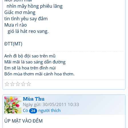
nhìn mây hồng phiêu lãng
Giấc mơ màng
tin tình yêu say đắm
Mưa rì rào
gió lá hát reo vang.
ĐTT(MT)
Anh đi bộ đội sao trên mũ
Mãi mãi là sao sáng dẫn đường
Em sẽ là hoa trên đỉnh núi
Bốn mùa thơm mãi cánh hoa thơm.
☆
☆
☆
☆
☆
Mùa Thu
Ngày gửi: 30/05/2011 10:33
Có
người thích
24
ÚP MẶT VÀO ĐÊM