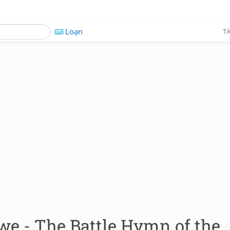
Loạn
TÁ
we - The Battle Hymn of the