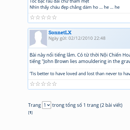
Tóc bạc râu dài chừ thấm mệt
Nhìn thấy cháu đẹp chẳng dám ho ... he ... he
☆
☆
☆
☆
☆
SonnetLX
Ngày gửi: 02/12/2010 22:48
Bài này nổi tiếng lắm. Có từ thời Nội Chiến Hoa
tiếng "John Brown lies amouldering in the grav
'Tis better to have loved and lost than never to hav
☆
☆
☆
☆
☆
Trang
trong tổng số 1 trang (2 bài viết)
[
1
]