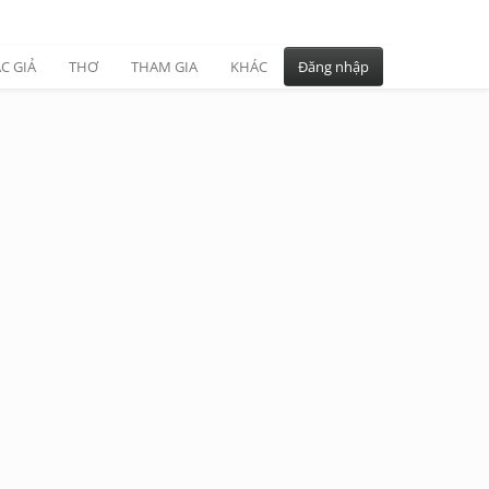
C GIẢ
THƠ
THAM GIA
KHÁC
Đăng nhập