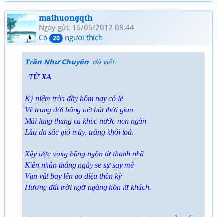
maihuongqth
Ngày gửi: 16/05/2012 08:44
Có
người thích
20
Trần Như Chuyên
đã viết:
TỪ XA
Kỷ niệm tròn đầy hôm nay có lẻ
Vẽ trang đời bằng nét bút thời gian
Mải lang thang ca khúc nước non ngàn
Lầu đa sắc gió mây, trăng khói toả.
Xây ước vọng bằng ngôn từ thanh nhã
Kiên nhẫn tháng ngày se sự say mê
Vạn vật bay lên ảo diệu thần kỳ
Hương đất trời ngỡ ngàng hồn lữ khách.