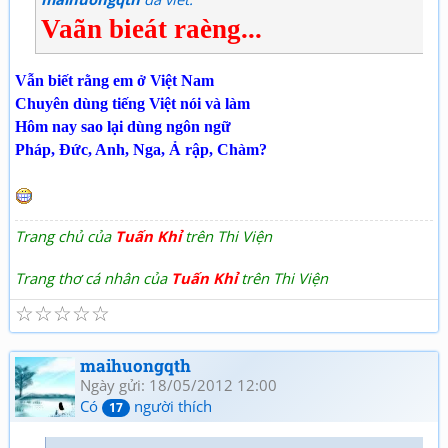
Vaãn bieát raèng...
Vẫn biết rằng em ở Việt Nam
Chuyên dùng tiếng Việt nói và làm
Hôm nay sao lại dùng ngôn ngữ
Pháp, Đức, Anh, Nga, Ả rập, Chàm?
Trang chủ của
Tuấn Khỉ
trên Thi Viện
Trang thơ cá nhân của
Tuấn Khỉ
trên Thi Viện
☆
☆
☆
☆
☆
maihuongqth
Ngày gửi: 18/05/2012 12:00
Có
người thích
17