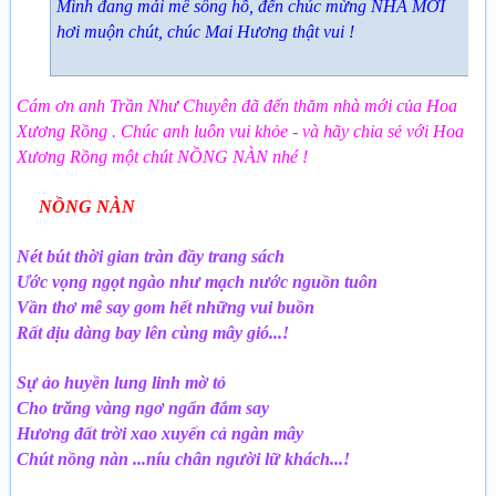
Mình đang mải mê sông hồ, đến chúc mừng NHÀ MỚI
hơi muộn chút, chúc Mai Hương thật vui !
Cám ơn anh Trần Như Chuyên đã đến thăm nhà mới của Hoa
Xương Rồng . Chúc anh luôn vui khỏe - và hãy chia sẻ với Hoa
Xương Rồng một chút NỒNG NÀN nhé !
NỒNG NÀN
Nét bút thời gian tràn đầy trang sách
Ước vọng ngọt ngào như mạch nước nguồn tuôn
Vần thơ mê say gom hết những vui buồn
Rất dịu dàng bay lên cùng mây gió...!
Sự ảo huyền lung linh mờ tỏ
Cho trăng vàng ngơ ngẩn đắm say
Hương đất trời xao xuyến cả ngàn mây
Chút nồng nàn ...níu chân người lữ khách...!