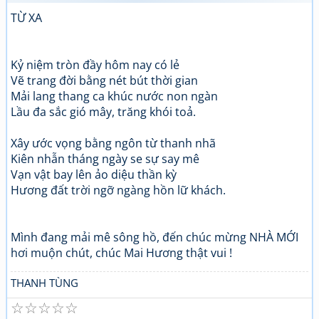
TỪ XA
Kỷ niệm tròn đầy hôm nay có lẻ
Vẽ trang đời bằng nét bút thời gian
Mải lang thang ca khúc nước non ngàn
Lầu đa sắc gió mây, trăng khói toả.
Xây ước vọng bằng ngôn từ thanh nhã
Kiên nhẫn tháng ngày se sự say mê
Vạn vật bay lên ảo diệu thần kỳ
Hương đất trời ngỡ ngàng hồn lữ khách.
Mình đang mải mê sông hồ, đến chúc mừng NHÀ MỚI
hơi muộn chút, chúc Mai Hương thật vui !
THANH TÙNG
☆
☆
☆
☆
☆