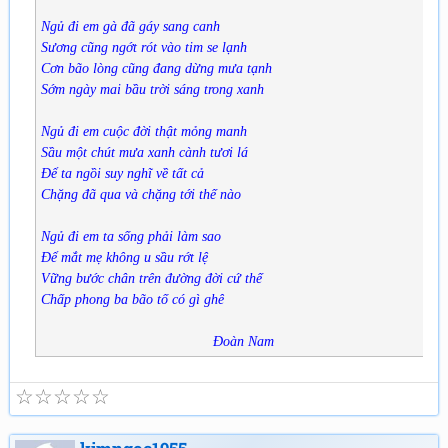
Ngủ đi em gà đã gáy sang canh
Sương cũng ngớt rót vào tim se lạnh
Cơn bão lòng cũng đang dừng mưa tạnh
Sớm ngày mai bầu trời sáng trong xanh
Ngủ đi em cuộc đời thật mỏng manh
Sầu một chút mưa xanh cành tươi lá
Để ta ngồi suy nghĩ về tất cả
Chặng đã qua và chặng tới thế nào
Ngủ đi em ta sống phải làm sao
Để mắt mẹ không u sầu rớt lệ
Vững bước chân trên đường đời cứ thế
Chấp phong ba bão tố có gì ghê
Đoàn Nam
☆
☆
☆
☆
☆