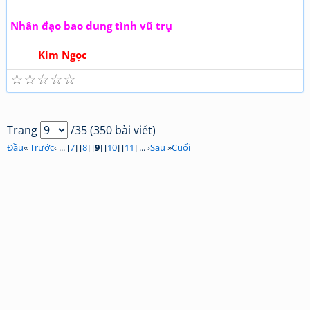
Nhân đạo bao dung tình vũ trụ
Kim Ngọc
☆
☆
☆
☆
☆
Trang
/35 (350 bài viết)
Đầu
«
Trước
‹ ... [
7
] [
8
] [
9
] [
10
] [
11
] ... ›
Sau
»
Cuối