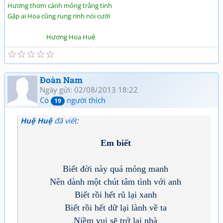
Hương thơm cánh mỏng trắng tinh
Gặp ai Hoa cũng rung rinh nói cười
Hương Hoa Huệ
☆
☆
☆
☆
☆
Đoàn Nam
Ngày gửi: 02/08/2013 18:22
Có
người thích
19
Huệ Huệ
đã viết:
Em biết
Biết đời này quá mỏng manh
Nên dành một chút tâm tình với anh
Biết rồi hết rũ lại xanh
Biết rồi hết dữ lại lành về ta
Niềm vui sẽ trở lại nhà