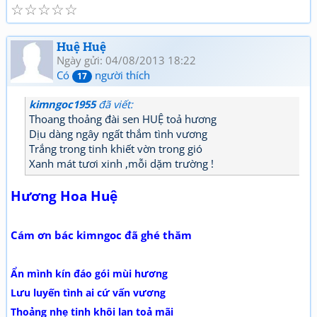
☆
☆
☆
☆
☆
Huệ Huệ
Ngày gửi: 04/08/2013 18:22
Có
người thích
17
kimngoc1955
đã viết:
Thoang thoảng đài sen HUỆ toả hương
Dịu dàng ngây ngất thắm tình vương
Trắng trong tinh khiết vờn trong gió
Xanh mát tươi xinh ,mỗi dặm trường !
Hương Hoa Huệ
Cám ơn bác kimngoc đã ghé thăm
Ẩn mình kín đáo gói mùi hương
Lưu luyến tình ai cứ vấn vương
Thoảng nhẹ tinh khôi lan toả mãi