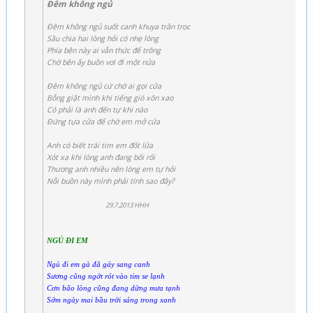
Đêm không ngủ
Đêm không ngủ suốt canh khuya trằn trọc
Sầu chia hai lòng hỏi có nhẹ lòng
Phía bên này ai vẫn thức để trông
Chờ bên ấy buồn vơi đi một nửa
Đêm không ngủ cứ chờ ai gọi cửa
Bỗng giật mình khi tiếng gió xôn xao
Có phải là anh đến tự khi nào
Đứng tựa cửa để chờ em mở cửa
Anh có biết trái tim em đốt lửa
Xót xa khi lòng anh đang bối rối
Thương anh nhiều nên lòng em tự hỏi
Nỗi buồn này mình phải tính sao đây?
29.7.2013 HHH
NGỦ ĐI EM
Ngủ đi em gà đã gáy sang canh
Sương cũng ngớt rót vào tim se lạnh
Cơn bão lòng cũng đang dừng mưa tạnh
Sớm ngày mai bầu trời sáng trong xanh