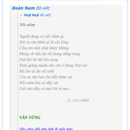
Đoàn Nam
đã viết:
Huệ Huệ
đã viết:
Nỗi niềm
Người đang có nỗi niềm gì
Nói ra cho khỏi ai bi cõi lòng
Chia em một chút được không
Mang về nấu lại rồi hong nắng vàng
Đợi khi hè hết thu sang
Đem giăng muôn nẻo cho Chàng Thơ vui
Kệ cho ai đó cứ cười
Còn ta vẫn hát cho đời thêm vui
Nỗi niềm kia có đầy vơi
Gửi vào đây cả mọi lời sẻ san...
25.7.2013 HHH
VẪN VỮNG
Sầu chia đôi nhẹ bớt đi một nửa