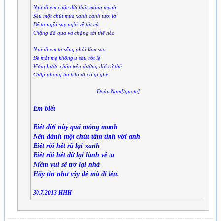
Ngủ đi em cuộc đời thật mỏng manh
Sầu một chút mưa xanh cành tươi lá
Để ta ngồi suy nghĩ về tất cả
Chặng đã qua và chặng tới thế nào
Ngủ đi em ta sống phải làm sao
Để mắt mẹ không u sầu rớt lệ
Vững bước chân trên đường đời cứ thế
Chấp phong ba bão tố có gì ghê
Đoàn Nam[/quote]
Em biết
Biết đời này quá mỏng manh
Nên dành một chút tâm tình với anh
Biết rồi hết rũ lại xanh
Biết rồi hết dữ lại lành về ta
Niềm vui sẽ trở lại nhà
Hãy tin như vậy để mà đi lên.
30.7.2013 HHH