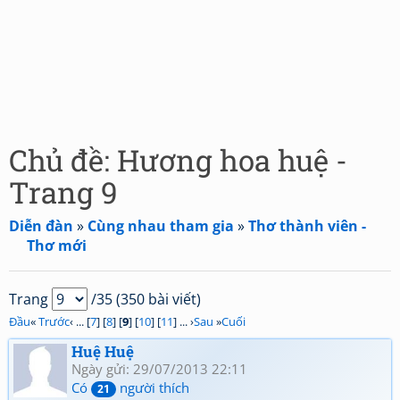
Chủ đề: Hương hoa huệ -
Trang 9
Diễn đàn
»
Cùng nhau tham gia
»
Thơ thành viên -
Thơ mới
Trang
/35 (350 bài viết)
Đầu
«
Trước
‹ ... [
7
] [
8
] [
9
] [
10
] [
11
] ... ›
Sau
»
Cuối
Huệ Huệ
Ngày gửi: 29/07/2013 22:11
Có
người thích
21