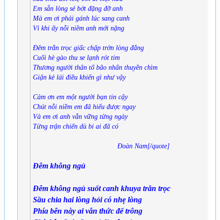
Em sẵn lòng sẻ bớt đặng đỡ anh
Mà em ơi phải gánh lúc sang canh
Vì khi ấy nỗi niềm anh mới nặng
Đêm trằn trọc giấc chập trờn lòng đắng
Cuối hè gào thu se lạnh rót tim
Thương người thân tố bão nhấn thuyền chìm
Giận kẻ lái điều khiển gì như vậy
Cảm ơn em một người bạn tin cậy
Chút nỗi niềm em đã hiểu được ngay
Và em ơi anh vẫn vững từng ngày
Từng trận chiến dù bi ai đã có
Đoàn Nam[/quote]
Đêm không ngủ
Đêm không ngủ suốt canh khuya trằn trọc
Sầu chia hai lòng hỏi có nhẹ lòng
Phía bên này ai vẫn thức để trông