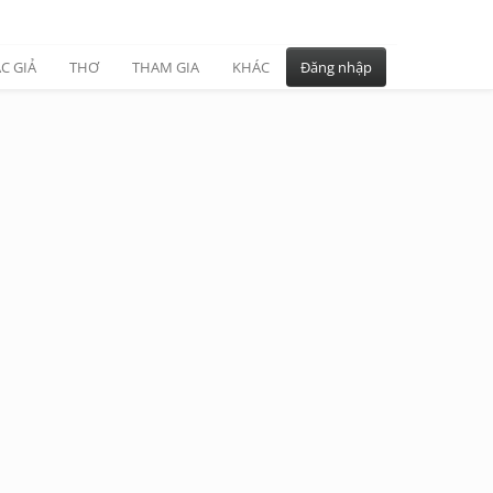
C GIẢ
THƠ
THAM GIA
KHÁC
Đăng nhập