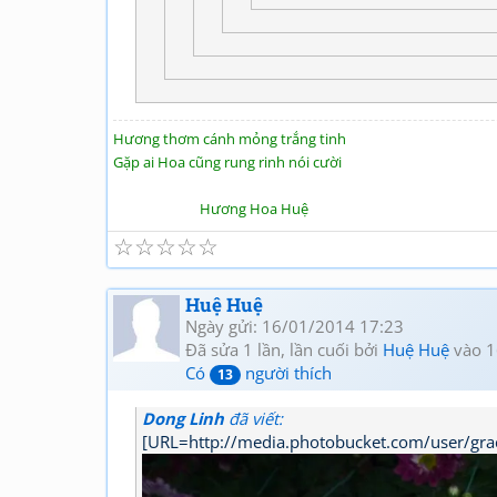
Hương thơm cánh mỏng trắng tinh
Gặp ai Hoa cũng rung rinh nói cười
Hương Hoa Huệ
☆
☆
☆
☆
☆
Huệ Huệ
Ngày gửi: 16/01/2014 17:23
Đã sửa 1 lần, lần cuối bởi
Huệ Huệ
vào 1
Có
người thích
13
Dong Linh
đã viết:
[URL=http://media.photobucket.com/user/gr