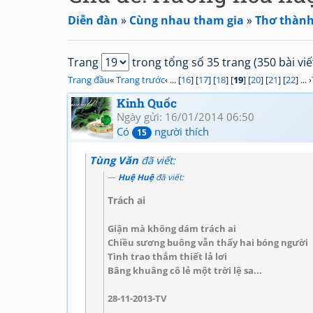
Diễn đàn
»
Cùng nhau tham gia
»
Thơ thành
Trang
trong tổng số 35 trang (350 bài viế
Trang đầu
«
Trang trước
‹ ... [
16
] [
17
] [
18
] [
19
] [
20
] [
21
] [
22
] ... ›
Kinh Quốc
Ngày gửi: 16/01/2014 06:50
Có
người thích
15
Tùng Văn
đã viết:
Huệ Huệ
đã viết:
Trách ai
Giận mà không dám trách ai
Chiều sương buông vẫn thấy hai bóng người
Tình trao thắm thiết lả lơi
Bâng khuâng cô lẻ một trời lệ sa...
28-11-2013-TV