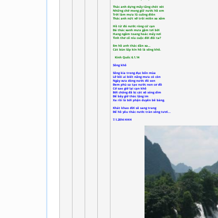
Thác anh dựng mấy tầng chót vót
Những chờ mong giữ nước hồ em
Trời làm mưa lũ cuồng điên
Thác anh nứt vỡ trôi miền xa xăm
Hồ từ đó nước ròng cứ cạn
Đá thác xanh mưa gặm tơi bời
Hang ngầm toang hoác mấy nơi
Tình thơ cố níu cuộc đời đôi ta?
Em hồ anh thác dần xa…
Cát bùn lấp kín hồ là sông khô.
Kinh Quốc 6.1.14
Sông khô
Sông kia trong đục bốn mùa
Lở bồi ai biết nắng mưa có còn
Ngày xưa dòng nước đỏ son
Đem phù sa tạo nước non cơ đồ
Cớ sao giờ lại cạn khô
Bởi chăng đã bị cát xô sóng dìm
Để bây giờ thác lặng im
Xa rồi là bởi phận duyên bẽ bàng.
Khát khao đời sẽ sang trang
Để hồ yêu thác nước tràn sông tươi...
7.1.2014 HHH