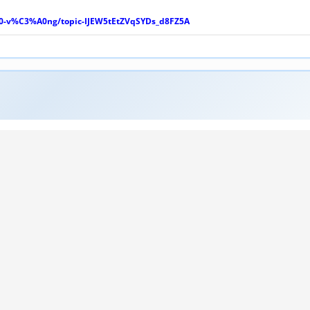
-v%C3%A0ng/topic-IJEW5tEtZVqSYDs_d8FZ5A