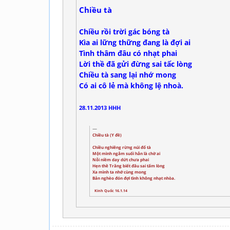
Chiều tà
Chiều rồi trời gác bóng tà
Kìa ai lững thững đang là đợi ai
Tình thâm đâu có nhạt phai
Lời thề đã gửi đừng sai tấc lòng
Chiều tà sang lại nhớ mong
Có ai cô lẻ mà không lệ nhoà.
28.11.2013 HHH
Chiều tà (Y đề)
Chiều nghiêng rừng núi đổ tà
Một mình ngắm suối hẳn là chờ ai
Nỗi niềm day dứt chưa phai
Hẹn thề Trăng biết đâu sai tấm lòng
Xa mình ta nhớ cùng mong
Bản nghèo đón đợi tình không nhạt nhòa.
Kinh Quốc 16.1.14