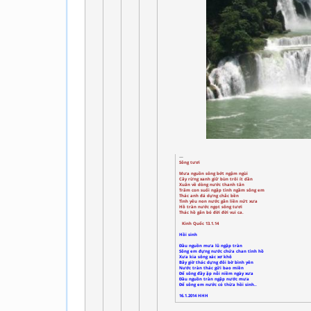
Sông tươi
Mưa nguồn sông bớt ngậm ngùi
Cây rừng xanh giữ bùn trôi ít dần
Xuân về dòng nước thanh tân
Trăm con suối ngập tình ngầm sông em
Thác anh đá dựng chắc bền
Tình yêu non nước gắn liền nứt xưa
Hồ tràn nước ngọt sông tươi
Thác hồ gắn bó đời đời vui ca.
Kinh Quốc 13.1.14
Hồi sinh
Đầu nguồn mưa lũ ngập tràn
Sông em đựng nước chứa chan tình hồ
Xưa kia sông xác xơ khô
Bây giờ thác dựng đôi bờ bình yên
Nước tràn thác gửi bao miền
Để sông đầy ặp nỗi niềm ngày xưa
Đầu nguồn tràn ngập nước mưa
Để sông em nước có thừa hồi sinh..
16.1.2014 HHH