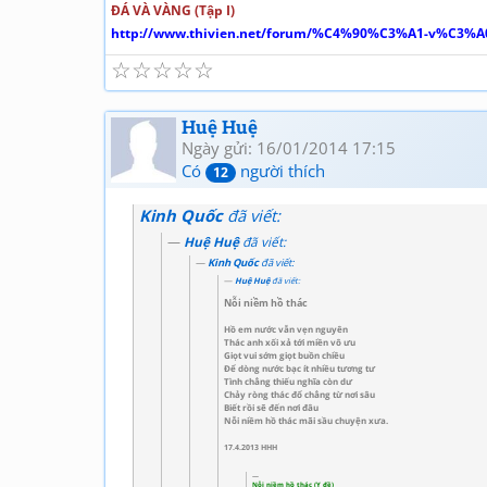
ĐÁ VÀ VÀNG (Tập I)
http://www.thivien.net/forum/%C4%90%C3%A1-v%C3%A0
☆
☆
☆
☆
☆
Huệ Huệ
Ngày gửi: 16/01/2014 17:15
Có
người thích
12
Kinh Quốc
đã viết:
Huệ Huệ
đã viết:
Kinh Quốc
đã viết:
Huệ Huệ
đã viết:
Nỗi niềm hồ thác
Hồ em nước vẫn vẹn nguyên
Thác anh xối xả tới miền vô ưu
Giọt vui sớm giọt buồn chiều
Để dòng nước bạc ít nhiều tương tư
Tình chẳng thiếu nghĩa còn dư
Chảy ròng thác đổ chẳng từ nơi sâu
Biết rồi sẽ đến nơi đâu
Nỗi niềm hồ thác mãi sầu chuyện xưa.
17.4.2013 HHH
Nỗi niềm hồ thác (Y đề)