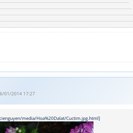
6/01/2014 17:27
acienguyen/media/Hoa%20Dalat/Cuctim.jpg.html]