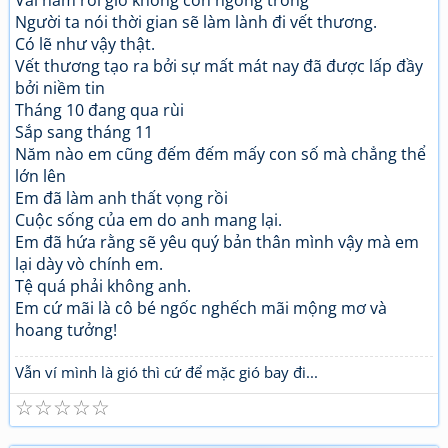
Vài năm rồi giờ không còn ngóng trông
Người ta nói thời gian sẽ làm lành đi vết thương.
Có lẽ như vậy thật.
Vết thương tạo ra bởi sự mất mát nay đã được lấp đầy
bởi niềm tin
Tháng 10 đang qua rùi
Sắp sang tháng 11
Năm nào em cũng đếm đếm mấy con số mà chẳng thể
lớn lên
Em đã làm anh thất vọng rồi
Cuộc sống của em do anh mang lại.
Em đã hứa rằng sẽ yêu quý bản thân mình vậy mà em
lại dày vò chính em.
Tệ quá phải không anh.
Em cứ mãi là cô bé ngốc nghếch mãi mộng mơ và
hoang tưởng!
Vẫn ví mình là gió thì cứ để mặc gió bay đi...
☆
☆
☆
☆
☆