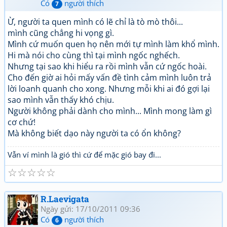
Có
người thích
7
Ừ, người ta quen mình có lẽ chỉ là tò mò thôi...
mình cũng chẳng hi vọng gì.
Mình cứ muốn quen họ nên mới tự mình làm khổ mình.
Hi mà nói cho cùng thì tại mình ngốc nghếch.
Nhưng tại sao khi hiểu ra rồi mình vẫn cứ ngốc hoài.
Cho đến giờ ai hỏi mấy vấn đề tình cảm mình luôn trả
lời loanh quanh cho xong. Nhưng mỗi khi ai đó gợi lại
sao mình vẫn thấy khó chịu.
Người không phải dành cho mình... Mình mong làm gì
cơ chứ!
Mà không biết dạo này người ta có ổn không?
Vẫn ví mình là gió thì cứ để mặc gió bay đi...
☆
☆
☆
☆
☆
R.Laevigata
Ngày gửi: 17/10/2011 09:36
Có
người thích
6