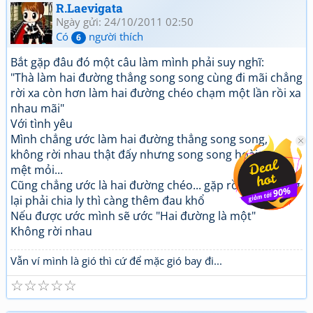
R.Laevigata
Ngày gửi: 24/10/2011 02:50
Có
người thích
6
Bắt gặp đâu đó một câu làm mình phải suy nghĩ:
"Thà làm hai đường thẳng song song cùng đi mãi chẳng
rời xa còn hơn làm hai đường chéo chạm một lần rồi xa
nhau mãi"
Với tình yêu
Mình chẳng ước làm hai đường thẳng song song,
không rời nhau thật đấy nhưng song song hoài cũng
mệt mỏi...
Cũng chẳng ước là hai đường chéo... gặp rồi đấy nhưng
lại phải chia ly thì càng thêm đau khổ
Nếu được ước mình sẽ ước "Hai đường là một"
Không rời nhau
Vẫn ví mình là gió thì cứ để mặc gió bay đi...
☆
☆
☆
☆
☆