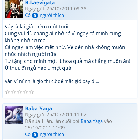
R.Laevigata
Ngày gửi: 25/10/2011 09:28
Có
người thích
5
Vậy là lại già thêm một tuổi.
Cũng vui dù chẳng ai nhớ cả vì ngay cả mình cũng
không nhớ cơ mà...
Cả ngày làm việc mệt nhừ. Về đến nhà không muốn
nhúc nhích người nữa.
Tự tặng cho mình một ít hoa quả mà chẳng muốn ăn!
Ừ thui, đi ngủ nào... mệt quá.
Vẫn ví mình là gió thì cứ để mặc gió bay đi...
☆
☆
☆
☆
☆
Baba Yaga
Ngày gửi: 25/10/2011 11:02
Đã sửa 1 lần, lần cuối bởi
Baba Yaga
vào
25/10/2011 11:09
Có
người thích
5