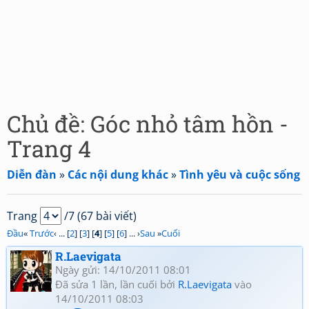
Chủ đề: Góc nhỏ tâm hồn -
Trang 4
Diễn đàn
»
Các nội dung khác
»
Tình yêu và cuộc sống
Trang
/7 (67 bài viết)
Đầu
«
Trước
‹ ... [
2
] [
3
] [
4
] [
5
] [
6
] ... ›
Sau
»
Cuối
R.Laevigata
Ngày gửi: 14/10/2011 08:01
Đã sửa 1 lần, lần cuối bởi
R.Laevigata
vào
14/10/2011 08:03