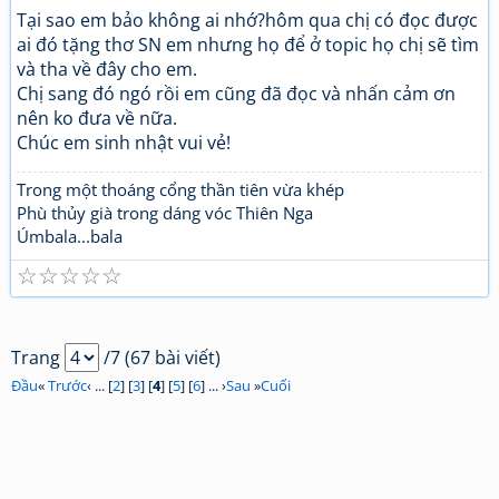
Tại sao em bảo không ai nhớ?hôm qua chị có đọc được
ai đó tặng thơ SN em nhưng họ để ở topic họ chị sẽ tìm
và tha về đây cho em.
Chị sang đó ngó rồi em cũng đã đọc và nhấn cảm ơn
nên ko đưa về nữa.
Chúc em sinh nhật vui vẻ!
Trong một thoáng cổng thần tiên vừa khép
Phù thủy già trong dáng vóc Thiên Nga
Úmbala...bala
☆
☆
☆
☆
☆
Trang
/7 (67 bài viết)
Đầu
«
Trước
‹ ... [
2
] [
3
] [
4
] [
5
] [
6
] ... ›
Sau
»
Cuối