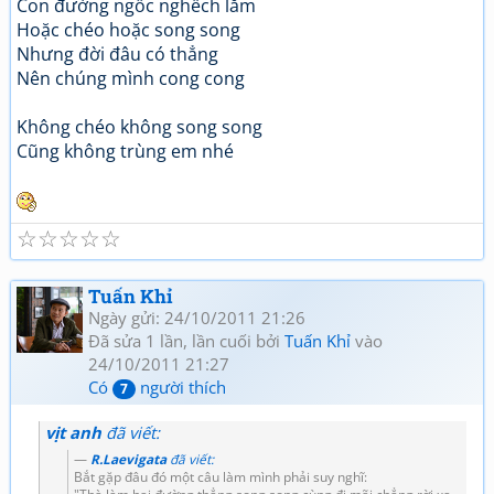
Con đường ngốc nghếch lắm
Hoặc chéo hoặc song song
Nhưng đời đâu có thẳng
Nên chúng mình cong cong
Không chéo không song song
Cũng không trùng em nhé
☆
☆
☆
☆
☆
Tuấn Khỉ
Ngày gửi: 24/10/2011 21:26
Đã sửa 1 lần, lần cuối bởi
Tuấn Khỉ
vào
24/10/2011 21:27
Có
người thích
7
vịt anh
đã viết:
R.Laevigata
đã viết:
Bắt gặp đâu đó một câu làm mình phải suy nghĩ: