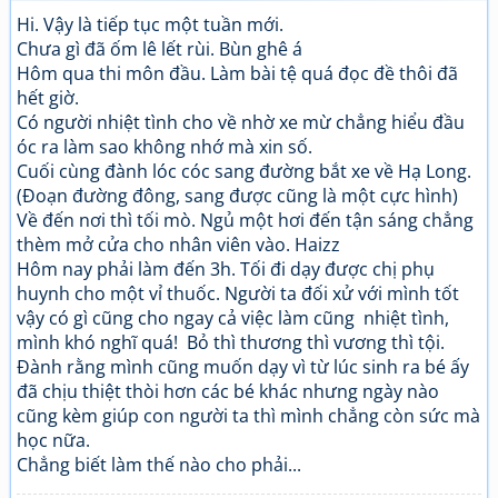
Hi. Vậy là tiếp tục một tuần mới.
Chưa gì đã ốm lê lết rùi. Bùn ghê á
Hôm qua thi môn đầu. Làm bài tệ quá đọc đề thôi đã
hết giờ.
Có người nhiệt tình cho về nhờ xe mừ chẳng hiểu đầu
óc ra làm sao không nhớ mà xin số.
Cuối cùng đành lóc cóc sang đường bắt xe về Hạ Long.
(Đoạn đường đông, sang được cũng là một cực hình)
Về đến nơi thì tối mò. Ngủ một hơi đến tận sáng chẳng
thèm mở cửa cho nhân viên vào. Haizz
Hôm nay phải làm đến 3h. Tối đi dạy được chị phụ
huynh cho một vỉ thuốc. Người ta đối xử với mình tốt
vậy có gì cũng cho ngay cả việc làm cũng nhiệt tình,
mình khó nghĩ quá! Bỏ thì thương thì vương thì tội.
Đành rằng mình cũng muốn dạy vì từ lúc sinh ra bé ấy
đã chịu thiệt thòi hơn các bé khác nhưng ngày nào
cũng kèm giúp con người ta thì mình chẳng còn sức mà
học nữa.
Chẳng biết làm thế nào cho phải...