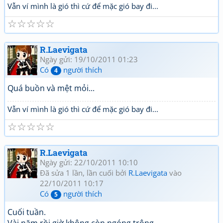
Vẫn ví mình là gió thì cứ để mặc gió bay đi...
☆
☆
☆
☆
☆
R.Laevigata
Ngày gửi: 19/10/2011 01:23
Có
người thích
4
Quá buồn và mệt mỏi...
Vẫn ví mình là gió thì cứ để mặc gió bay đi...
☆
☆
☆
☆
☆
R.Laevigata
Ngày gửi: 22/10/2011 10:10
Đã sửa 1 lần, lần cuối bởi
R.Laevigata
vào
22/10/2011 10:17
Có
người thích
5
Cuối tuần.