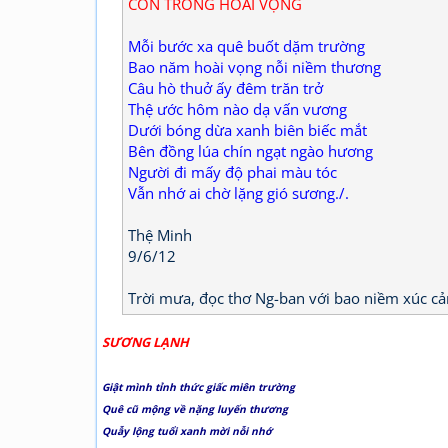
CÒN TRONG HOÀI VỌNG
Mỗi bước xa quê buốt dặm trường
Bao năm hoài vọng nỗi niềm thương
Câu hò thuở ấy đêm trăn trở
Thệ ước hôm nào dạ vấn vương
Dưới bóng dừa xanh biên biếc mắt
Bên đồng lúa chín ngạt ngào hương
Người đi mấy độ phai màu tóc
Vẫn nhớ ai chờ lặng gió sương./.
Thệ Minh
9/6/12
Trời mưa, đọc thơ Ng-ban với bao niềm xúc cảm
SƯƠNG LẠNH
Giật mình tỉnh thức giấc miên trường
Quê cũ mộng về nặng luyến thương
Quẫy lộng tuổi xanh mời nỗi nhớ