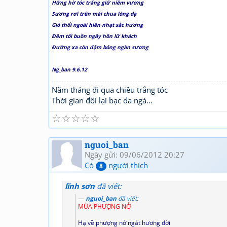
Hững hờ tóc trắng giữ niềm vương
Sương rơi trên mái chua lòng dạ
Gió thổi ngoài hiên nhạt sắc hương
Đêm tối buồn ngây hồn lữ khách
Đường xa còn đậm bóng ngàn sương
Ng_ban 9.6.12
Năm tháng đi qua chiều trắng tóc
Thời gian đổi lại bạc da ngà…
☆
☆
☆
☆
☆
nguoi_ban
Ngày gửi: 09/06/2012 20:27
Có
người thích
8
lĩnh sơn
đã viết:
nguoi_ban
đã viết:
MÙA PHƯỢNG NỞ
Hạ về phượng nở ngát hương đời