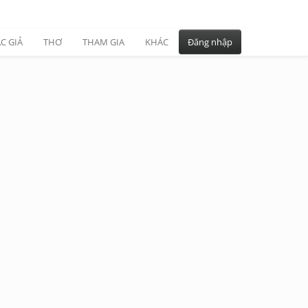
C GIẢ
THƠ
THAM GIA
KHÁC
Đăng nhập