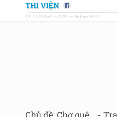
THI VIỆN
Chủ đề: Chợ quê... - Tr