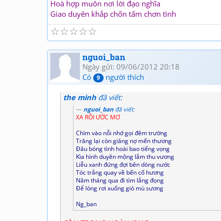
Hoà hợp muôn nơi lời đạo nghĩa
Giao duyên khắp chốn tấm chơn tình
☆
☆
☆
☆
☆
nguoi_ban
Ngày gửi: 09/06/2012 20:18
Có
người thích
9
the minh
đã viết:
nguoi_ban
đã viết:
XA RỒI ƯỚC MƠ
Chìm vào nỗi nhớ gọi đêm trường
Trăng lại còn giăng nợ mến thương
Đâu bóng tình hoài bao tiếng vọng
Kìa hình duyên mộng lắm thu vương
Liễu xanh đứng đợi bên dòng nước
Tóc trắng quay về bến cố hương
Năm tháng qua đi tìm lắng đọng
Để lòng rơi xuống gió mù sương
Ng_ban