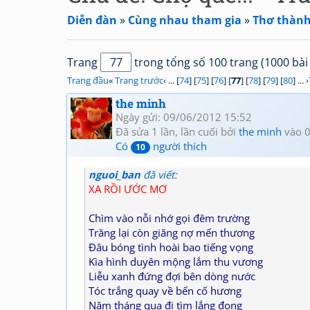
Diễn đàn
»
Cùng nhau tham gia
»
Thơ thành 
Trang
trong tổng số 100 trang (1000 bài 
Trang đầu
«
Trang trước
‹ ... [
74
] [
75
] [
76
] [
77
] [
78
] [
79
] [
80
] ... ›
the minh
Ngày gửi: 09/06/2012 15:52
Đã sửa 1 lần, lần cuối bởi
the minh
vào 0
Có
người thích
10
nguoi_ban
đã viết:
XA RỒI ƯỚC MƠ
Chìm vào nỗi nhớ gọi đêm trường
Trăng lại còn giăng nợ mến thương
Đâu bóng tình hoài bao tiếng vọng
Kìa hình duyên mộng lắm thu vương
Liễu xanh đứng đợi bên dòng nước
Tóc trắng quay về bến cố hương
Năm tháng qua đi tìm lắng đọng