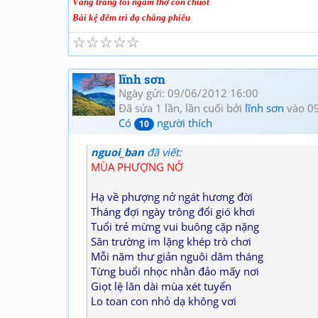
Vầng trăng tối ngắm thơ còn chuốt
Bài kệ đêm trì dạ chẳng phiêu
☆
☆
☆
☆
☆
lĩnh sơn
Ngày gửi: 09/06/2012 16:00
Đã sửa 1 lần, lần cuối bởi
lĩnh sơn
vào 0
Có
người thích
10
nguoi_ban
đã viết:
MÙA PHƯỢNG NỞ
Hạ về phượng nở ngát hương đời
Tháng đợi ngày trông đổi gió khơi
Tuổi trẻ mừng vui buông cặp nặng
Sân trường im lặng khép trò chơi
Mỗi năm thư giản nguôi dăm tháng
Từng buổi nhọc nhằn đảo mấy nơi
Giọt lệ lăn dài mùa xét tuyển
Lo toan con nhỏ dạ không vơi