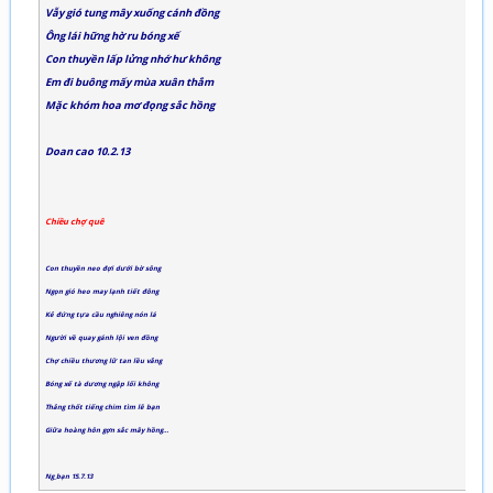
Vẫy gió tung mây xuống cánh đồng
Ông lái hững hờ ru bóng xế
Con thuyền lấp lửng nhớ hư không
Em đi buông mấy mùa xuân thắm
Mặc khóm hoa mơ đọng sắc hồng
Doan cao 10.2.13
Chiều chợ quê
Con thuyền neo đợi dưới bờ sông
Ngọn gió heo may lạnh tiết đông
Kẻ đứng tựa cầu nghiêng nón lá
Người về quay gánh lội ven đồng
Chợ chiều thương lữ tan lều vắng
Bóng xế tà dương ngập lối không
Thảng thốt tiếng chim tìm lẽ bạn
Giữa hoàng hôn gợn sắc mây hồng…
Ng_bạn 15.7.13