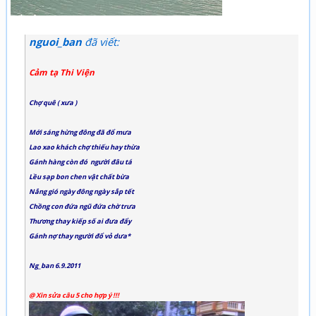
nguoi_ban
đã viết:
Cảm tạ Thi Viện
Chợ quê ( xưa )
Mới sáng hừng đông đã đổ mưa
Lao xao khách chợ thiếu hay thừa
Gánh hàng còn đó người đâu tá
Lều sạp bon chen vật chất bừa
Nắng gió ngày đông ngày sắp tết
Chồng con đứa ngũ đứa chờ trưa
Thương thay kiếp số ai đưa đẩy
Gánh nợ thay người đổ vỏ dưa*
Ng_ban 6.9.2011
@ Xin sửa câu 5 cho hợp ý !!!