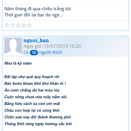
Năm tháng đi qua chiều trắng tóc
Thời gian đổi lại bạc da ngà…
☆
☆
☆
☆
☆
nguoi_ban
Ngày gửi: 15/07/2013 10:20
Có
người thích
10
Như là kỷ niệm
Đất lập chợ quê quy hoạch rồi
Bán buôn kham khổ khó khăn ôi !
Áo cơm chẳng đủ hai mùa lúa
Cuộc sống chưa vừa mấy nắm xôi
Bằng hữu cách xa còn với mất
Cháu con hợp lại có cùng thôi
Chốn xưa nay đổi thành thương phố
Thảng thốt rừng ngây hương sắc trôi