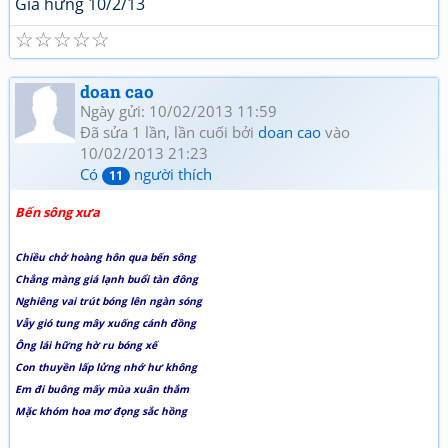
Gia hưng 10/2/13
☆
☆
☆
☆
☆
doan cao
Ngày gửi: 10/02/2013 11:59
Đã sửa 1 lần, lần cuối bởi
doan cao
vào
10/02/2013 21:23
Có
người thích
11
Bến sông xưa
Chiều chở hoàng hôn qua bến sông
Chẳng màng giá lạnh buổi tàn đông
Nghiêng vai trút bóng lên ngàn sóng
Vẫy gió tung mây xuống cánh đồng
Ông lái hững hờ ru bóng xế
Con thuyền lấp lửng nhớ hư không
Em đi buông mấy mùa xuân thắm
Mặc khóm hoa mơ đọng sắc hồng