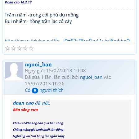
Doan cao 10.2.13
Trăm năm -trong cõi phù du mộng
Bụi nhiễm- hồng trần lạc cỏ cây
http://www.thivien.net/fo...ID=R2sE8coSlmL1vbrf6mbbnQ
☆
☆
☆
☆
☆
nguoi_ban
Ngày gửi: 15/07/2013 10:08
Đã sửa 1 lần, lần cuối bởi
nguoi_ban
vào
15/07/2013 10:26
Có
người thích
9
doan cao
đã viết:
Bến sông xưa
Chiều chở hoàng hôn qua bến sông
Chẳng màng giá lạnh buổi tàn đông
Nghiêng vai trút bóng lên ngàn sóng