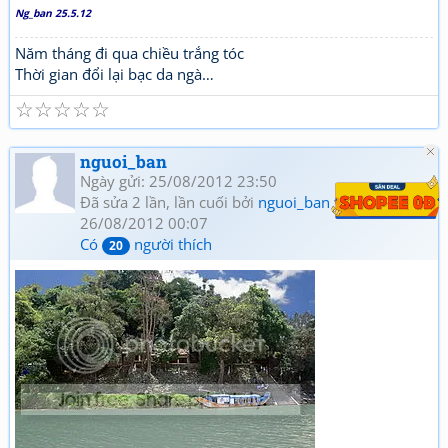
Ng_ban 25.5.12
Năm tháng đi qua chiều trắng tóc
Thời gian đổi lại bạc da ngà…
☆
☆
☆
☆
☆
nguoi_ban
Ngày gửi: 25/08/2012 23:50
Đã sửa 2 lần, lần cuối bởi
nguoi_ban
vào
26/08/2012 00:07
Có
người thích
20