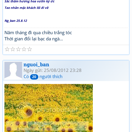
Sắc thắm hương hoa vườn ký ức
Tao nhân mặc khách lối đi về
Ng_ban 25.8.12
Năm tháng đi qua chiều trắng tóc
Thời gian đổi lại bạc da ngà…
☆
☆
☆
☆
☆
nguoi_ban
Ngày gửi: 25/08/2012 23:28
Có
người thích
20