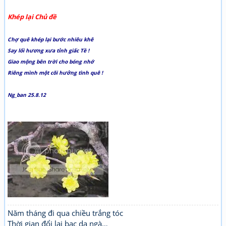
Khép lại Chủ đề
Chợ quê khép lại bước nhiêu khê
Say lối hương xưa tỉnh giấc Tề !
Giao mộng bên trời cho bóng nhớ
Riêng mình một cõi hưởng tình quê !
Ng_ban 25.8.12
Năm tháng đi qua chiều trắng tóc
Thời gian đổi lại bạc da ngà…