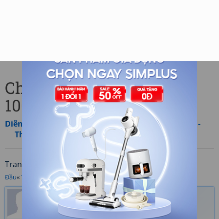
Chủ đề: Chợ quê... - Trang
100
Diễn đàn
»
Cùng nhau tham gia
»
Thơ thành viên -
Thơ tập cổ
Trang
/100 (1000 bài viết)
Đầu
«
Trước
‹ ... [
98
] [
99
] [
100
]
nguoi_ban
Ngày gửi: 25/08/2012 23:25
Có
người thích
19