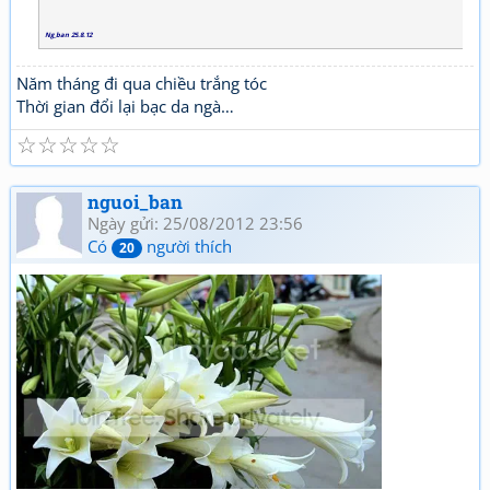
Ng_ban 25.8.12
Năm tháng đi qua chiều trắng tóc
Thời gian đổi lại bạc da ngà…
☆
☆
☆
☆
☆
nguoi_ban
Ngày gửi: 25/08/2012 23:56
Có
người thích
20