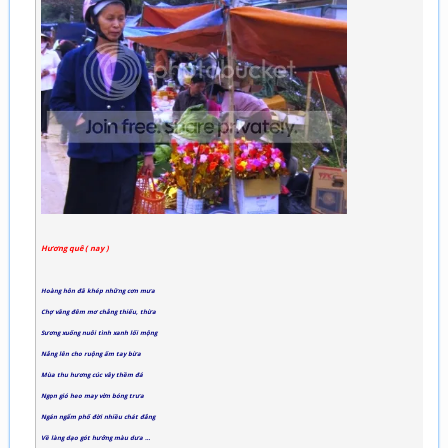
Hương quê ( nay )
Hoàng hôn đã khép những cơn mưa
Chợ vãng đêm mơ chẳng thiếu, thừa
Sương xuống nuôi tình xanh lối mộng
Nắng lên cho ruộng ấm tay bừa
Mùa thu hương cúc vây thềm đá
Ngọn gió heo may vờn bóng trưa
Ngán ngẩm phố đời nhiều chát đắng
Về làng dạo gót hưởng màu dưa …