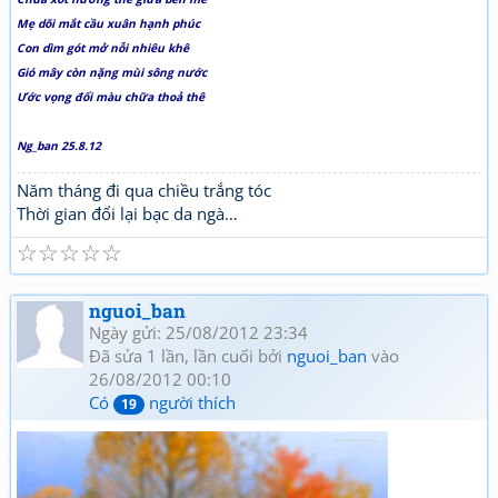
Mẹ dõi mắt cầu xuân hạnh phúc
Con dìm gót mở nỗi nhiêu khê
Gió mây còn nặng mùi sông nước
Ước vọng đổi màu chữa thoả thê
Ng_ban 25.8.12
Năm tháng đi qua chiều trắng tóc
Thời gian đổi lại bạc da ngà…
☆
☆
☆
☆
☆
nguoi_ban
Ngày gửi: 25/08/2012 23:34
Đã sửa 1 lần, lần cuối bởi
nguoi_ban
vào
26/08/2012 00:10
Có
người thích
19