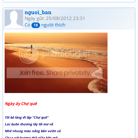
nguoi_ban
Ngày gửi: 25/08/2012 23:31
Có
người thích
18
Ngày ấy Chợ quê
Tôi bỏ làng đi lập “Chợ quê”
Lúc buồn thương lấy lối mơ về
Nhớ nhung màu nắng bên vườn cũ
Chua xót hương thề giữa bến mê