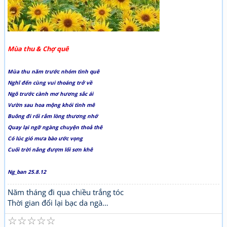
Mùa thu & Chợ quê
Mùa thu năm trước nhóm tình quê
Nghĩ đến cùng vui thoáng trở về
Ngõ trước cành mơ hương sắc ái
Vườn sau hoa mộng khói tình mê
Buông đi rối rắm lòng thương nhớ
Quay lại ngỡ ngàng chuyện thoả thê
Có lúc gió mưa bào ước vọng
Cuối trời nắng đượm lối sơn khê
Ng_ban 25.8.12
Năm tháng đi qua chiều trắng tóc
Thời gian đổi lại bạc da ngà…
☆
☆
☆
☆
☆