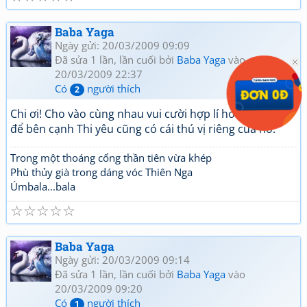
Baba Yaga
Ngày gửi: 20/03/2009 09:09
Đã sửa 1 lần, lần cuối bởi
Baba Yaga
vào
20/03/2009 22:37
Có
người thích
2
Chi ơi! Cho vào cùng nhau vui cười hợp lí hơn. Nhưng
để bên cạnh Thi yêu cũng có cái thú vị riêng của nó.
Trong một thoáng cổng thần tiên vừa khép
Phù thủy già trong dáng vóc Thiên Nga
Úmbala...bala
☆
☆
☆
☆
☆
Baba Yaga
Ngày gửi: 20/03/2009 09:14
Đã sửa 1 lần, lần cuối bởi
Baba Yaga
vào
20/03/2009 09:20
Có
người thích
1