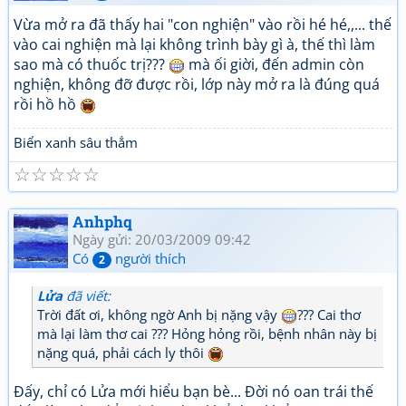
Vừa mở ra đã thấy hai "con nghiện" vào rồi hé hé,,... thế
vào cai nghiện mà lại không trình bày gì à, thế thì làm
sao mà có thuốc trị???
mà ối giời, đến admin còn
nghiện, không đỡ được rồi, lớp này mở ra là đúng quá
rồi hồ hồ
Biển xanh sâu thẳm
☆
☆
☆
☆
☆
Anhphq
Ngày gửi: 20/03/2009 09:42
Có
người thích
2
Lửa
đã viết:
Trời đất ơi, không ngờ Anh bị nặng vậy
??? Cai thơ
mà lại làm thơ cai ??? Hỏng hỏng rồi, bệnh nhân này bị
nặng quá, phải cách ly thôi
Đấy, chỉ có Lửa mới hiểu bạn bè... Đời nó oan trái thế