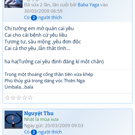
Đã sửa 2 lần, lần cuối bởi
Baba Yaga
vào
30/03/2009 06:59
Có
người thích
2
Chị tưởng em mở quán cai yêu
Cai cho cái bệnh cứ yêu liều
Tương tư, sầu mộng ,yêu đơn độc
Cai cả thơ yêu ,lẫn thất tình...
ha ha(Tưởng cai yêu định đăng kí một chân)
Trong một thoáng cổng thần tiên vừa khép
Phù thủy già trong dáng vóc Thiên Nga
Úmbala...bala
☆
☆
☆
☆
☆
Nguyệt Thu
Nhặt lá mùa xưa
Ngày gửi: 20/03/2009 09:03
Có
người thích
2