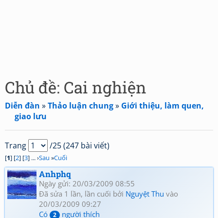
Chủ đề: Cai nghiện
Diễn đàn
»
Thảo luận chung
»
Giới thiệu, làm quen,
giao lưu
Trang
/25 (247 bài viết)
[
1
] [
2
] [
3
] ... ›
Sau
»
Cuối
Anhphq
Ngày gửi: 20/03/2009 08:55
Đã sửa 1 lần, lần cuối bởi
Nguyệt Thu
vào
20/03/2009 09:27
Có
người thích
2