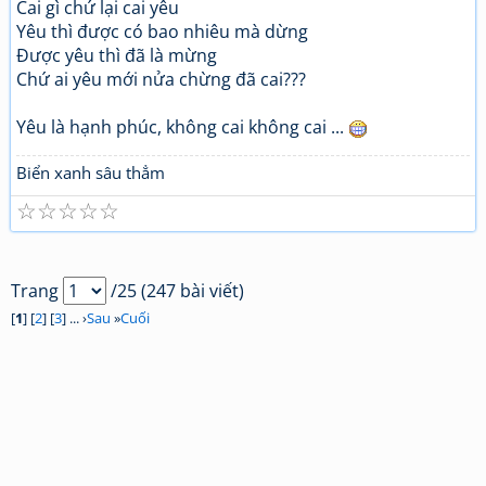
Cai gì chứ lại cai yêu
Yêu thì được có bao nhiêu mà dừng
Được yêu thì đã là mừng
Chứ ai yêu mới nửa chừng đã cai???
Yêu là hạnh phúc, không cai không cai ...
Biển xanh sâu thẳm
☆
☆
☆
☆
☆
Trang
/25 (247 bài viết)
[
1
] [
2
] [
3
] ... ›
Sau
»
Cuối