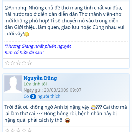
@Anhphq: Những chủ đề thơ mang tính chất vui đùa,
hài hước tạo ở diễn đàn diễn đàn Thơ thành viên-thơ
mới không phù hợp! Tỉ sẽ chuyển nó vào trong diễn
đàn Giới thiệu, làm quen, giao lưu hoặc Cùng nhau vui
cười vậy!
"Hương Giang nhất phiến nguyệt
Kim cổ hứa đa sầu"
☆
☆
☆
☆
☆
Nguyễn Dũng
Lửa tình tôi
Ngày gửi: 20/03/2009 09:07
Có
người thích
2
Trời đất ơi, không ngờ Anh bị nặng vậy
??? Cai thơ mà
lại làm thơ cai ??? Hỏng hỏng rồi, bệnh nhân này bị
nặng quá, phải cách ly thôi
☆
☆
☆
☆
☆