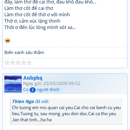
đấy, làm thơ để cai thơ, đau khổ đau khổ...
Làm thơ cốt để cai thơ
Làm thơ cốt để thờ ơ với mình
Thờ ơ, cảm xúc lặng thinh
Thời ơ đến lúc lòng mình xót xa...
Biển xanh sâu thẳm
☆
☆
☆
☆
☆
Anhphq
Ngày gửi: 20/03/2009 09:52
Có
người thích
2
Thien Nga
đã viết:
Chi tuong em mo quan cai yeu.Cai cho cai benh cu yeu
lieu.Tuong tu, sau mong ,yeu don doc.Cai ca tho yeu
,lan that tinh...ha ha