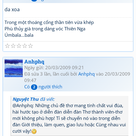
da xoa
Trong một thoáng cổng thần tiên vừa khép
Phù thủy già trong dáng vóc Thiên Nga
Úmbala...bala
☆
☆
☆
☆
☆
Anhphq
Ngày gửi: 20/03/2009 09:21
Đã sửa 3 lần, lần cuối bởi
Anhphq
vào 20/03/2009
09:47
Có
người thích
2
Nguyệt Thu
đã viết:
@Anhphq: Những chủ đề thơ mang tính chất vui đùa,
hài hước tạo ở diễn đàn diễn đàn Thơ thành viên-thơ
mới không phù hợp! Tỉ sẽ chuyển nó vào trong diễn
đàn Giới thiệu, làm quen, giao lưu hoặc Cùng nhau vui
cười vậy!