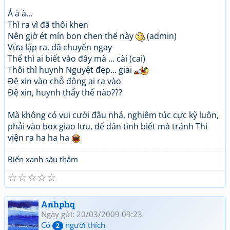
Á à à...
Thì ra vì đã thôi khen
Nên giờ ét mín bon chen thế này
(admin)
Vừa lập ra, đã chuyển ngay
Thế thì ai biết vào đây mà ... cài (cai)
Thôi thì huynh Nguyệt đẹp... giai
Đệ xin vào chỗ đông ai ra vào
Đệ xin, huynh thấy thế nào???
Mà không có vui cười đâu nhá, nghiêm túc cực kỳ luôn,
phải vào box giao lưu, để dân tình biết mà tránh Thi
viện ra ha ha ha
Biển xanh sâu thẳm
☆
☆
☆
☆
☆
Anhphq
Ngày gửi: 20/03/2009 09:23
Có
người thích
2