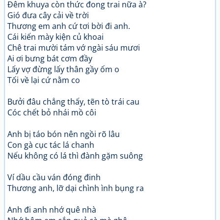
Đêm khuya còn thức đong trai nữa à?
Gió đưa cây cải về trời
Thương em anh cứ tơi bời đi anh.
Cái kiến mày kiện củ khoai
Chê trai mười tám vớ ngài sáu mươi
Ai ơi bưng bát cơm đầy
Lấy vợ đừng lấy thân gầy ốm o
Tối về lại cứ nằm co
Bưởi đâu chẳng thấy, tẽn tò trái cau
Cóc chết bỏ nhái mồ côi
Anh bị táo bón nên ngồi rõ lâu
Con gà cục tác lá chanh
Nếu không có lá thì đành gặm suông
Ví dầu cầu ván đóng đinh
Thương anh, lỡ dại chình ình bụng ra
Anh đi anh nhớ quê nhà