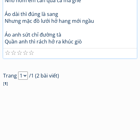
Nhớ hôm em cắn quả cà mà ghê
Áo dài thì đúng là sang
Nhưng mặc đồ lưới hở hang mới ngầu
Áo anh sứt chỉ đường tà
Quần anh thì rách hở ra khúc giò
☆
☆
☆
☆
☆
Trang
/1 (2 bài viết)
[
1
]