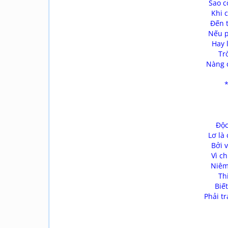
Sao c
Khi 
Đến t
Nếu p
Hay 
Tr
Nàng 
Độc
Lơ là
Bởi 
Vì c
Niêm 
Th
Biế
Phải t