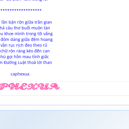
*******************
lần bận rộn giữa trần gian
thả câu thơ buổi muộn tàn
ễu khoe mình trong tối vắng
i đỏm dáng giữa đêm hoang
 vần rục rịch đeo theo rủ
chữ rộn ràng kéo đến can
phú gọi hồn mau tỉnh giấc
m Đường Luật thoả lời than
caphexua