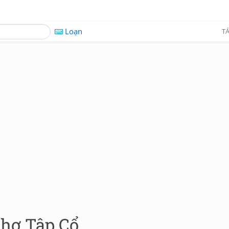
Loạn
TÁ
Thơ Tập Cổ