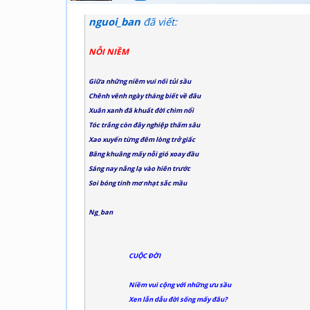
nguoi_ban
đã viết:
NỖI NIỀM
Giữa những niềm vui nối tủi sầu
Chênh vênh ngày tháng biết về đâu
Xuân xanh đã khuất đời chìm nổi
Tóc trắng còn đây nghiệp thấm sâu
Xao xuyến từng đêm lòng trở giấc
Bâng khuâng mấy nỗi gió xoay đầu
Sáng nay nắng lạ vào hiên trước
Soi bóng tinh mơ nhạt sắc mầu
Ng_ban
CUỘC ĐỜI
Niềm vui cộng với những ưu sầu
Xen lẫn dẫu đời sống mấy đâu?