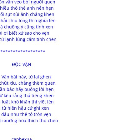
òn vặn vẹo bởi người quen
chiều thỏ thẻ anh nên hẹn
ối sụt sùi ảnh chẳng khen
hải chìu lòng thì nghĩa lén
là chuộng ý cũng tình xen
ời ơi biết xử sao cho vẹn
cứ lạnh lùng cảm tính chen
*******************
ĐỘC VẬN
 Vận bài này, tứ lại ghen
 chút xíu, chẳng thèm quen
vần bảo hãy buông lời hẹn
hữ kêu rằng thả tiếng khen
luật khó khăn thì viết lén
i từ hiền hậu cứ ghi xen
t đâu như thế tô tròn vẹn
rái xướng hòa thích thú chen
caphexua