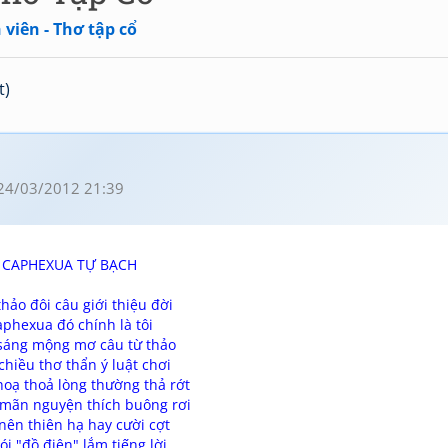
viên - Thơ tập cổ
t)
24/03/2012 21:39
CAPHEXUA TỰ BẠCH
hảo đôi câu giới thiệu đời
phexua đó chính là tôi
sáng mộng mơ câu từ thảo
chiều thơ thẩn ý luật chơi
oạ thoả lòng thường thả rớt
 mãn nguyện thích buông rơi
nên thiên hạ hay cười cợt
ói "đồ điên" lắm tiếng lời