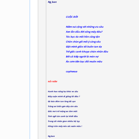
Ng_ban
CUỘC ĐỜI
Niềm vui cộng với những ưu sầu
Xen lẫn dẫu đời sống mấy đâu?
Tóc bạc da mồi hồn cũng tận
Chân chùn gối mỏi ý càng sâu
Giật mình giữa tối buồn tan dạ
Trở giấc canh khuya chán nhũn đầu
Bởi cả kiếp người là món nợ
Áo cơm tiền bạc đổi muôn mầu
caphexua
NỖI NIỀM
Hanh hao nắng hạ khóc ve sầu
Mây cuộn mình đi giăng lối đâu ?
Gà báo đêm tan lòng đã cạn
Trăng soi biển gợn đáy còn sâu
Giấc mơ trở mộng xa tầm mắt
Tinh ngỡ tàn canh lại khởi đầu
Trong cõi nhân gian nhiều hệ lụy
Hồng trần mấy nẻo sắc xuân mầu !
Ng_ban