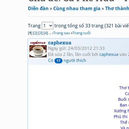
Diễn đàn
»
Cùng nhau tham gia
»
Thơ thành 
Trang
trong tổng số 33 trang (321 bài viế
[
1
] [
2
] [
3
] [
4
] ... ›
Trang sau
»
Trang cuối
caphexua
Ngày gửi: 24/03/2012 21:33
Đã sửa 2 lần, lần cuối bởi
caphexua
vào 
Có
người thích
17
Thơ t
Ca
Buổi 
Ban 
Xướng h
Phú thi
Thế 
Và n