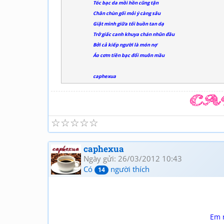
Tóc bạc da mồi hồn cũng tận
Chân chùn gối mỏi ý càng sâu
Giật mình giữa tối buồn tan dạ
Trở giấc canh khuya chán nhũn đầu
Bởi cả kiếp người là món nợ
Áo cơm tiền bạc đổi muôn mầu
caphexua
☆
☆
☆
☆
☆
caphexua
Ngày gửi: 26/03/2012 10:43
Có
người thích
14
Em 