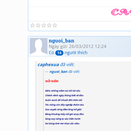
☆
☆
☆
☆
☆
nguoi_ban
Ngày gửi: 26/03/2012 12:24
Có
người thích
14
caphexua
đã viết:
nguoi_ban
đã viết:
NỖI NIỀM
Giữa những niềm vui nối tủi sầu
Chênh vênh ngày tháng biết về đâu
Xuân xanh đã khuất đời chìm nổi
Tóc trắng còn đây nghiệp thấm sâu
Xao xuyến từng đêm lòng trở giấc
Bâng khuâng mấy nỗi gió xoay đầu
Sáng nay nắng lạ vào hiên trước
Soi bóng tinh mơ nhạt sắc mầu