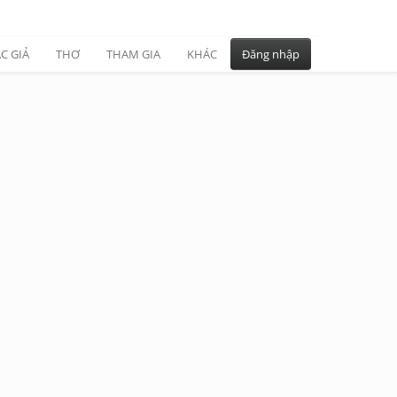
C GIẢ
THƠ
THAM GIA
KHÁC
Đăng nhập