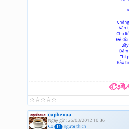
Chẳng 
Vẫn 
Cho li
Để đồ
Bầy
Đám 
Thi 
Bảo tì
☆
☆
☆
☆
☆
caphexua
Ngày gửi: 26/03/2012 10:36
Có
người thích
14