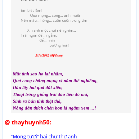
Em biết lắm!
Quả mọng... cong... anh muốn
Nên máu... hồng... cuồn cuộn trong tim
Xin anh một chút nén ghìm...
Trái ngon để... ngắm,
để... nhìn
Sướng hơn!
21/4/2012, Mỹ Dung
Mắt tinh sao họ lại nhầm,
Quả cong chẳng mọng vì nằm thế nghiêng,
Dâu tây hai quả đặt xiên,
Thoạt trông giống trái đào tiên đó mà,
Sinh ra bản tính thật thà,
Nông dân thích chén hơn là ngắm xem ...!
@ thayhuynh50:
"Mọng tươi" hai chữ thơ anh