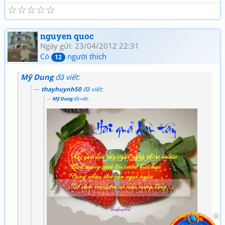
☆
☆
☆
☆
☆
Tuổi già và thơ (2)
Giao lưu thơ, Quan họ
nguyen quoc
Ngày gửi: 23/04/2012 22:31
Có
người thích
12
Mỹ Dung
đã viết:
thayhuynh50
đã viết:
Mỹ Dung
đã viết: