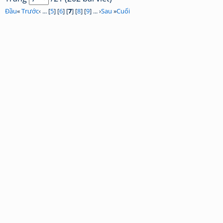
Đầu
«
Trước
‹ ... [
5
] [
6
] [
7
] [
8
] [
9
] ... ›
Sau
»
Cuối