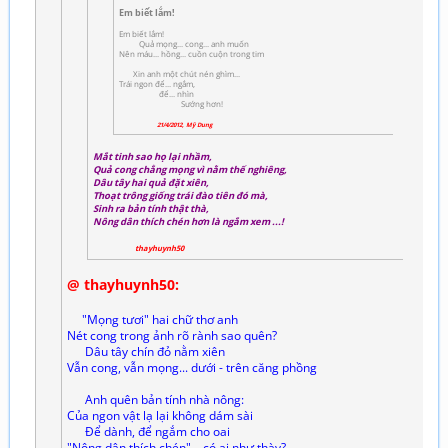
Em biết lắm!
Em biết lắm!
Quả mọng... cong... anh muốn
Nên máu... hồng... cuồn cuộn trong tim
Xin anh một chút nén ghìm...
Trái ngon để... ngắm,
để... nhìn
Sướng hơn!
21/4/2012, Mỹ Dung
Mắt tinh sao họ lại nhầm,
Quả cong chẳng mọng vì nằm thế nghiêng,
Dâu tây hai quả đặt xiên,
Thoạt trông giống trái đào tiên đó mà,
Sinh ra bản tính thật thà,
Nông dân thích chén hơn là ngắm xem ...!
thayhuynh50
@ thayhuynh50:
"Mọng tươi" hai chữ thơ anh
Nét cong trong ảnh rõ rành sao quên?
Dâu tây chín đỏ nằm xiên
Vẫn cong, vẫn mọng... dưới - trên căng phồng
Anh quên bản tính nhà nông:
Của ngon vật lạ lại không dám sài
Để dành, để ngắm cho oai
"Nông dân thích chén"... có ai như thày?