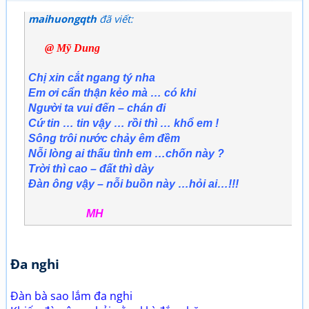
maihuongqth
đã viết:
@ Mỹ Dung
Chị xin cắt ngang tý nha
Em ơi cẩn thận kẻo mà … có khi
Người ta vui đến – chán đi
Cứ tin … tin vậy … rồi thì … khổ em !
Sông trôi nước chảy êm đềm
Nỗi lòng ai thấu tình em …chốn này ?
Trời thì cao – đất thì dày
Đàn ông vậy – nỗi buồn này …hỏi ai…!!!
MH
Đa nghi
Đàn bà sao lắm đa nghi