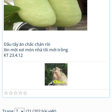
Dâu tây ăn chắc chán rồi
Xin mời xơi món nhà tôi mới trồng
KT 23.4.12
☆
☆
☆
☆
☆
Tuổi già và thơ (2)
Giao lưu thơ, Quan họ
Trang
/21 (202 bài viết)