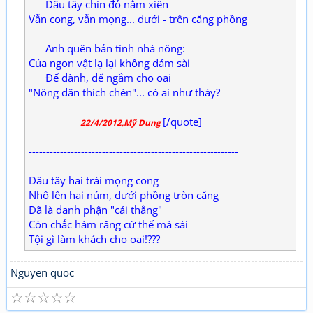
Dâu tây chín đỏ nằm xiên
Vẫn cong, vẫn mọng... dưới - trên căng phồng
Anh quên bản tính nhà nông:
Của ngon vật lạ lại không dám sài
Để dành, để ngắm cho oai
"Nông dân thích chén"... có ai như thày?
[/quote]
22/4/2012,Mỹ Dung
------------------------------------------------------------
Dâu tây hai trái mọng cong
Nhô lên hai núm, dưới phồng tròn căng
Đã là danh phận "cái thằng"
Còn chắc hàm răng cứ thế mà sài
Tội gì làm khách cho oai!???
Nguyen quoc
☆
☆
☆
☆
☆