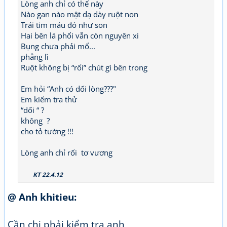
Lòng anh chỉ có thế này
Nào gan nào mật dạ dày ruột non
Trái tim máu đỏ như son
Hai bên lá phổi vẫn còn nguyên xi
Bụng chưa phải mổ...
phẳng lì
Ruột không bị “rối” chút gì bên trong
Em hỏi “Anh có dối lòng???"
Em kiểm tra thử
“dối “ ?
không ?
cho tỏ tường !!!
Lòng anh chỉ rối tơ vương
KT 22.4.12
@ Anh khitieu:
Cần chi phải kiểm tra anh