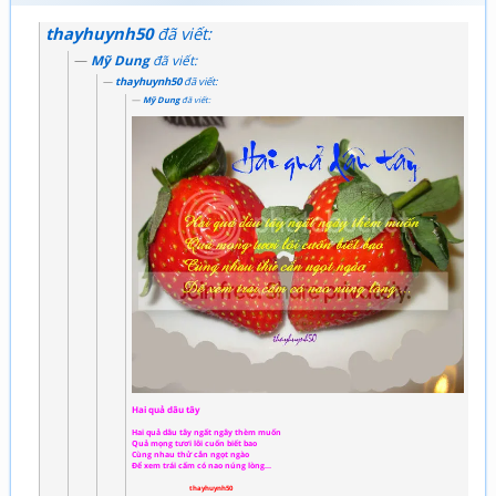
thayhuynh50
đã viết:
Mỹ Dung
đã viết:
thayhuynh50
đã viết:
Mỹ Dung
đã viết:
Hai quả dâu tây
Hai quả dâu tây ngất ngây thèm muốn
Quả mọng tươi lôi cuốn biết bao
Cùng nhau thử cắn ngọt ngào
Để xem trái cấm có nao núng lòng...
thayhuynh50