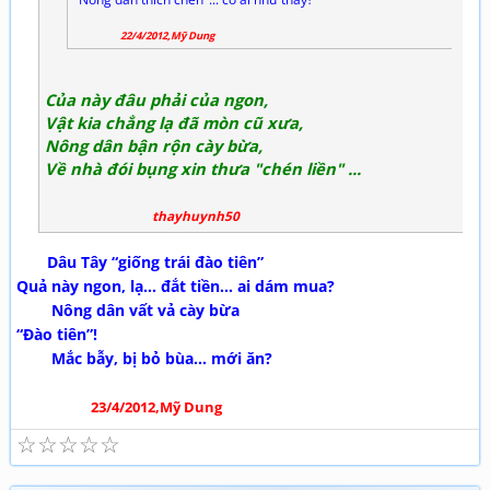
22/4/2012,Mỹ Dung
Của này đâu phải của ngon,
Vật kia chẳng lạ đã mòn cũ xưa,
Nông dân bận rộn cày bừa,
Về nhà đói bụng xin thưa "chén liền" ...
thayhuynh50
Dâu Tây “giống trái đào tiên”
Quả này ngon, lạ... đắt tiền... ai dám mua?
Nông dân vất vả cày bừa
“Đào tiên”!
Mắc bẫy, bị bỏ bùa... mới ăn?
23/4/2012,Mỹ Dung
☆
☆
☆
☆
☆