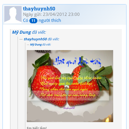
thayhuynh50
Ngày gửi: 23/04/2012 23:00
Có
người thích
11
Mỹ Dung
đã viết:
thayhuynh50
đã viết:
Mỹ Dung
đã viết:
Em biết lắm!