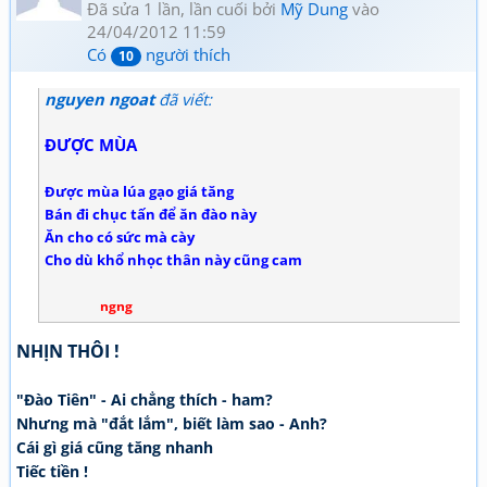
Đã sửa 1 lần, lần cuối bởi
Mỹ Dung
vào
24/04/2012 11:59
Có
người thích
10
nguyen ngoat
đã viết:
ĐƯỢC MÙA
Được mùa lúa gạo giá tăng
Bán đi chục tấn để ăn đào này
Ăn cho có sức mà cày
Cho dù khổ nhọc thân này cũng cam
ngng
NHỊN THÔI !
"Đào Tiên" - Ai chẳng thích - ham?
Nhưng mà "đắt lắm", biết làm sao - Anh?
Cái gì giá cũng tăng nhanh
Tiếc tiền !