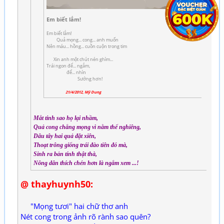
Em biết lắm!
Em biết lắm!
Quả mọng... cong... anh muốn
Nên máu... hồng... cuồn cuộn trong tim
Xin anh một chút nén ghìm...
Trái ngon để... ngắm,
để... nhìn
Sướng hơn!
21/4/2012, Mỹ Dung
Mắt tinh sao họ lại nhầm,
Quả cong chẳng mọng vì nằm thế nghiêng,
Dâu tây hai quả đặt xiên,
Thoạt trông giống trái đào tiên đó mà,
Sinh ra bản tính thật thà,
Nông dân thích chén hơn là ngắm xem ...!
@ thayhuynh50:
"Mọng tươi" hai chữ thơ anh
Nét cong trong ảnh rõ rành sao quên?