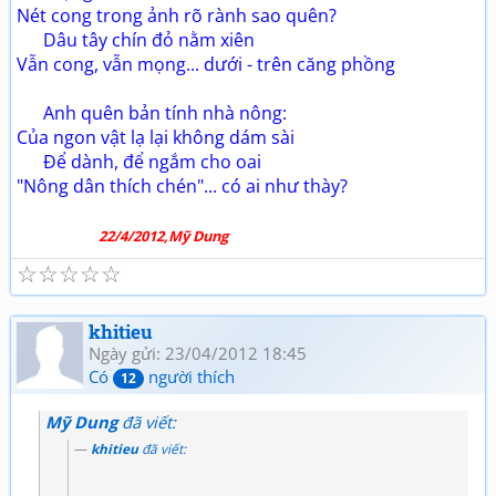
Nét cong trong ảnh rõ rành sao quên?
Dâu tây chín đỏ nằm xiên
Vẫn cong, vẫn mọng... dưới - trên căng phồng
Anh quên bản tính nhà nông:
Của ngon vật lạ lại không dám sài
Để dành, để ngắm cho oai
"Nông dân thích chén"... có ai như thày?
22/4/2012,Mỹ Dung
☆
☆
☆
☆
☆
khitieu
Ngày gửi: 23/04/2012 18:45
Có
người thích
12
Mỹ Dung
đã viết:
khitieu
đã viết: