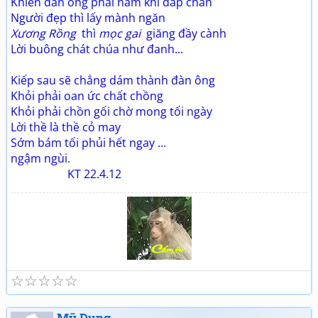
Khiến đàn ông phải nằm khì đắp chăn
Người đẹp thì lấy mành ngăn
Xương Rồng
thì
mọc gai
giăng đầy cành
Lời buông chát chúa như đanh...
Kiếp sau sẽ chẳng dám thành đàn ông
Khỏi phải oan ức chất chồng
Khỏi phải chồn gối chờ mong tối ngày
Lời thề là thề cỏ may
Sớm bám tối phủi hết ngay ...
ngậm ngùi.
KT 22.4.12
☆
☆
☆
☆
☆
Tuổi già và thơ (2)
Giao lưu thơ, Quan họ
Mỹ Dung