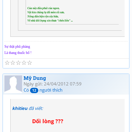
Của này đâu phải của ngon,
Vật kia chẳng lạ đã mòn cũ xưa,
Nông dân bận rộn cày bừa,
Về nhà đói bụng xin thưa "chén liền" ...
Sự thật phũ phàng
Là thang thuốc bổ !
☆
☆
☆
☆
☆
Mỹ Dung
Ngày gửi: 24/04/2012 07:59
Có
người thích
12
khitieu
đã viết:
Dối lòng ???