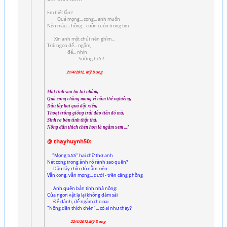
Em biết lắm!
Quả mọng... cong... anh muốn
Nên máu... hồng... cuồn cuộn trong tim
Xin anh một chút nén ghìm...
Trái ngon để... ngắm,
để... nhìn
Sướng hơn!
21/4/2012, Mỹ Dung
Mắt tinh sao họ lại nhầm,
Quả cong chẳng mọng vì nằm thế nghiêng,
Dâu tây hai quả đặt xiên,
Thoạt trông giống trái đào tiên đó mà,
Sinh ra bản tính thật thà,
Nông dân thích chén hơn là ngắm xem ...!
@ thayhuynh50:
"Mọng tươi" hai chữ thơ anh
Nét cong trong ảnh rõ rành sao quên?
Dâu tây chín đỏ nằm xiên
Vẫn cong, vẫn mọng... dưới - trên căng phồng
Anh quên bản tính nhà nông:
Của ngon vật lạ lại không dám sài
Để dành, để ngắm cho oai
"Nông dân thích chén"... có ai như thày?
22/4/2012,Mỹ Dung