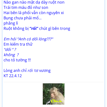
Nào gan nào mật dạ dày ruột non
Trái tim máu đỏ như son
Hai bên lá phổi vẫn còn nguyên xi
Bụng chưa phải mổ...
phẳng lì
Ruột không bị
“rối”
chút gì bên trong
Em hỏi “Anh có dối lòng???"
Em kiểm tra thử
“dối “ ?
không ?
cho tỏ tường !!!
Lòng anh chỉ
rối
tơ vương
KT 22.4.12