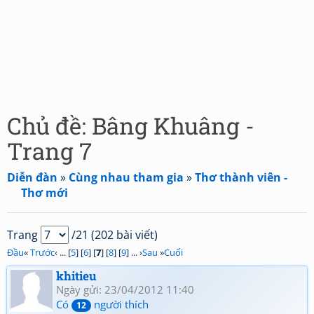
Chủ đề: Bâng Khuâng -
Trang 7
Diễn đàn
»
Cùng nhau tham gia
»
Thơ thành viên -
Thơ mới
Trang
/21 (202 bài viết)
Đầu
«
Trước
‹ ... [
5
] [
6
] [
7
] [
8
] [
9
] ... ›
Sau
»
Cuối
khitieu
Ngày gửi: 23/04/2012 11:40
Có
người thích
12