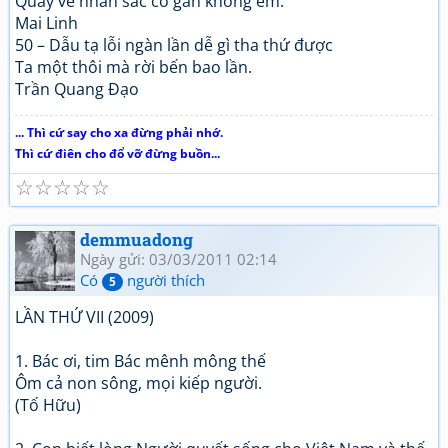
Quay về nhan sắc có gần không em.
Mai Linh
50 – Dẫu tạ lỗi ngàn lần dễ gì tha thứ được
Ta một thôi mà rời bến bao lần.
Trần Quang Đạo
... Thì cứ say cho xa đừng phải nhớ.
Thì cứ điên cho đổ vỡ đừng buồn...
☆
☆
☆
☆
☆
demmuadong
Ngày gửi: 03/03/2011 02:14
Có
người thích
5
LẦN THỨ VII (2009)
1. Bác ơi, tim Bác mênh mông thế
Ôm cả non sông, mọi kiếp người.
(Tố Hữu)