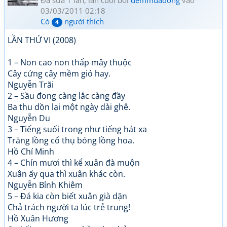
Đã sửa 1 lần, lần cuối bởi
demmuadong
vào
03/03/2011 02:18
Có
người thích
4
LẦN THỨ VI (2008)
1 – Non cao non thấp mây thuộc
Cây cứng cây mềm gió hay.
Nguyễn Trãi
2 – Sầu đong càng lắc càng đầy
Ba thu dồn lại một ngày dài ghê.
Nguyễn Du
3 – Tiếng suối trong như tiếng hát xa
Trăng lồng cổ thụ bóng lồng hoa.
Hồ Chí Minh
4 – Chín mươi thì kể xuân đà muộn
Xuân ấy qua thì xuân khác còn.
Nguyễn Bỉnh Khiêm
5 – Đá kia còn biết xuân già dặn
Chả trách người ta lúc trẻ trung!
Hồ Xuân Hương