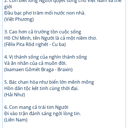
2. Con biết lòng Người quyết sống cho Việt Nam và thế
giới
Đầu bạc phơ trăm mối nước non nhà.
(Việt Phương)
3. Cao hơn cả trường tồn cuộc sống
Hồ Chí Minh, tên Người là cả một niềm thơ.
(Fêlix Pita Rôd righết - Cu ba)
4. Vị thánh sống của nghìn thánh sống
Và ân nhân của cả muôn đời.
(Ixamaen Gômét Braga - Braxin)
5. Bác chan hòa như biển lớn mênh mông
Hồn dân tộc kết tinh cùng thời đại.
(Hải Như)
6. Con mang cả trái tim Người
Đi vào trận đánh sáng ngời lòng tin.
(Liên Nam)