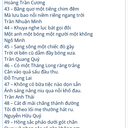
Hoàng Trần Cương
43 – Bâng quơ một tiếng chim đêm
Mà lưu bao nỗi niềm riêng ngang trời
Trần Nhuận Minh
44 – Khuya nghe lục bát gọi đôi
Một anh một bóng một người một không
Ngô Minh
45 – Sang sông một chiếc đò gầy
Trời ơi bến cũ dẫm đầy bóng xưa.
Trần Quang Quý
46 – Có một Thăng Long răng trắng
Cắn vào quả sấu đầu thu.
Đỗ Trung Lai
47 – Không có bữa tiệc nào dọn sẵn
Ánh sáng nâng niu qua nỗi khổ đau.
Trần Anh Thái
48 – Cát đi mãi chẳng thành đường
Tôi đi theo lối mẹ thường hát ru.
Nguyễn Hữu Quý
49 – Hồng sắc pháo dưới gót chân