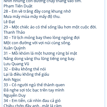
Nhìn những con đường chạy thẳng vào tim.
Phạm Tiến Duật
28 – Em về trắng đầy cong khung nhớ
Mưa mấy mùa mây mấy độ thu.
Lê Đạt
29 – Một chiếc áo có thể sống lâu hơn một cuộc đời.
Thanh Thảo
30 – Tờ lịch mỏng bay theo lòng ngóng đợi
Một con đường vời vợi núi cùng sông.
Xuân Quỳnh
31 – Mỗi khóm lá một hương rừng bí mật
Nắng dong vàng thu lũng tiếng ong bay.
Lưu Quang Vũ
32 – Điều không thể nói
Lại là điều không thể giấu
Anh Ngọc
33 – Có người ngủ thế thành quen
Đã nghe sợi tóc bạc trên tay mình
Nguyễn Duy
34 – Em tiễn, cái nhìn đau cả gió
Chiều chớp đầy anh…mắt lá răm