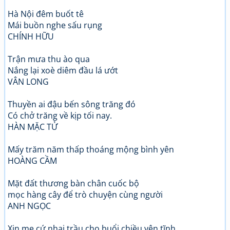
Hà Nội đêm buốt tê
Mái buồn nghe sấu rụng
CHÍNH HỮU
Trận mưa thu ào qua
Nắng lại xoè diêm đầu lá ướt
VÂN LONG
Thuyền ai đậu bến sông trăng đó
Có chở trăng về kịp tối nay.
HÀN MẶC TỬ
Mấy trăm năm thấp thoáng mộng bình yên
HOÀNG CẦM
Mặt đất thương bàn chân cuốc bộ
mọc hàng cây để trò chuyện cùng người
ANH NGỌC
Xin mẹ cứ nhai trầu cho buổi chiều yên tĩnh