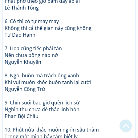
Phất phơ theo gió bám đầy áo ai
Lê Thánh Tông
6. Có thì có tự mảy may
Không thì cả thế gian này cũng không
Từ Đạo Hạnh
7. Hoa cũng tiếc phải tàn
Nên chưa bông nào nở
Nguyễn Khuyến
8. Ngồi buồn mà trách ông xanh
Khi vui muốn khóc buồn tanh lại cười
Bạn bị lạc trong Thi Viện vì có nội dung quá đồ sộ?
Nguyễn Công Trứ
Chỉ dẫn làm quen
9. Chín suối bao giờ quên lịch sử
Nghìn thu chưa dễ thác linh hồn
Xem sau
Phan Bội Châu
Không hiện lại
10. Phút nửa khắc muôn nghìn sâu thảm
Trong một mình bảy tám biệt ly.