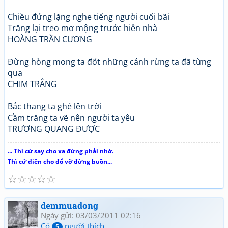
Chiều đứng lặng nghe tiếng người cuối bãi
Trăng lại treo mơ mộng trước hiên nhà
HOÀNG TRẦN CƯƠNG
Đừng hòng mong ta đốt những cánh rừng ta đã từng
qua
CHIM TRẮNG
Bắc thang ta ghé lên trời
Cầm trăng ta vẽ nên người ta yêu
TRƯƠNG QUANG ĐƯỢC
... Thì cứ say cho xa đừng phải nhớ.
Thì cứ điên cho đổ vỡ đừng buồn...
☆
☆
☆
☆
☆
demmuadong
Ngày gửi: 03/03/2011 02:16
Có
người thích
5