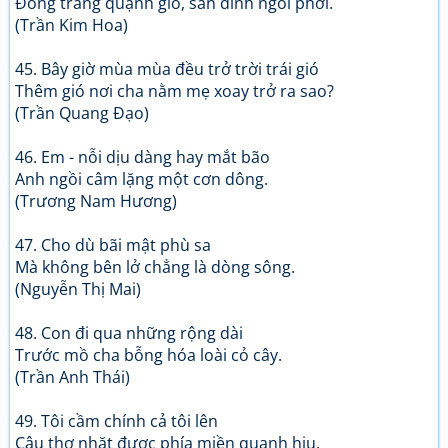
Đồng trăng quạnh gió, sân đình ngói phơi.
(Trần Kim Hoa)
45. Bây giờ mùa mùa đều trở trời trái gió
Thêm gió nơi cha nằm mẹ xoay trở ra sao?
(Trần Quang Đạo)
46. Em - nỗi dịu dàng hay mắt bão
Anh ngồi câm lặng một cơn dông.
(Trương Nam Hương)
47. Cho dù bãi mật phù sa
Mà không bên lở chẳng là dòng sông.
(Nguyễn Thị Mai)
48. Con đi qua những rộng dài
Trước mồ cha bỗng hóa loài cỏ cây.
(Trần Anh Thái)
49. Tôi cầm chính cả tôi lên
Câu thơ nhặt được phía miền quạnh hiu.