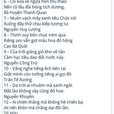
6 – Lối xưa xe ngựa hồn thu thảo
Nên cũ lâu đài bóng tịch dương.
Bà Huyện Thanh Quan
7 – Muốn vạch mây xanh kêu Chức nữ
Xuống đây thử chịu kiếp tương tư.
Nguyễn Huy Lượng
8 – Thịnh suy bốn chục năm qua
Riêng sen vẫn giữ màu hoa đỏ hồng
Cao Bá Quát
9 – Của trời giăng gió kho vô tận
Cầm hạc tiêu dao đất nước này.
Nguyễn Công Trứ
10 – Vẳng nghe tiếng ếch bên tai
Giật mình còn tưởng tiếng ai gọi đò
Trần Tế Xương
11 – Da trời ai nhuộm mà xanh ngắt
Mắt lão không vầy cũng đỏ hoe.
Nguyễn Khuyến
12 – Ai chiến thắng mà không hề chiến bạ
iAi nên khôn mà chẳng dại đôi lần.
Tố Hữu