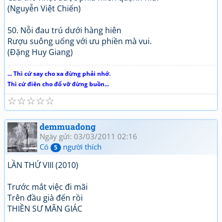
(Nguyễn Việt Chiến)
50. Nỗi đau trú dưới hàng hiên
Rượu suông uống với ưu phiền mà vui.
(Đặng Huy Giang)
... Thì cứ say cho xa đừng phải nhớ.
Thì cứ điên cho đổ vỡ đừng buồn...
☆
☆
☆
☆
☆
demmuadong
Ngày gửi: 03/03/2011 02:16
Có
người thích
5
LẦN THỨ VIII (2010)
Trước mắt việc đi mãi
Trên đầu già đến rồi
THIỀN SƯ MÃN GIÁC