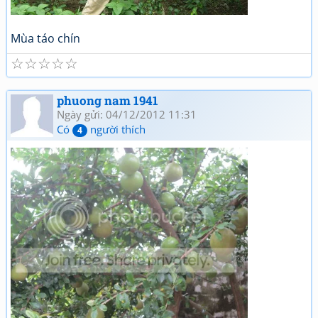
Mùa táo chín
☆
☆
☆
☆
☆
phuong nam 1941
Ngày gửi: 04/12/2012 11:31
Có
người thích
4