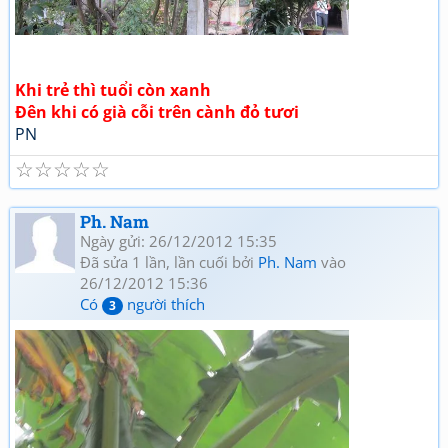
Khi trẻ thì tuổi còn xanh
Đên khi có già cỗi trên cành đỏ tươi
PN
☆
☆
☆
☆
☆
Ph. Nam
Ngày gửi: 26/12/2012 15:35
Đã sửa 1 lần, lần cuối bởi
Ph. Nam
vào
26/12/2012 15:36
Có
người thích
3