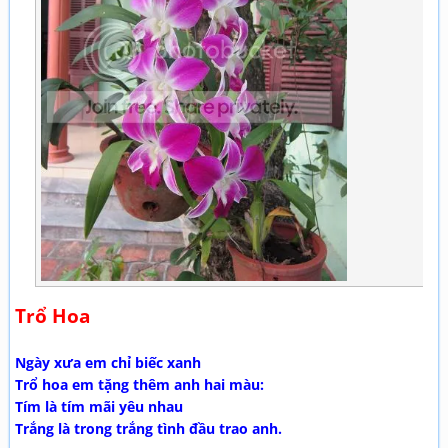
Trổ Hoa
Ngày xưa em chỉ biếc xanh
Trổ hoa em tặng thêm anh hai màu:
Tím là tím mãi yêu nhau
Trắng là trong trắng tình đầu trao anh.