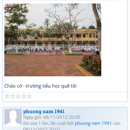
Chào cờ - trường tiểu học quê tôi
☆
☆
☆
☆
☆
phuong nam 1941
Ngày gửi: 08/11/2012 20:00
Đã sửa 1 lần, lần cuối bởi
phuong nam 1941
vào
08/11/2012 20:02