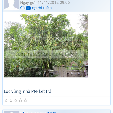
Ngày gửi: 11/11/2012 09:06
Có
người thích
6
Lộc vừng nhà PN- kết trái
☆
☆
☆
☆
☆