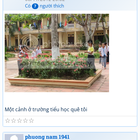
Có
người thích
7
.
Một cảnh ở trường tiểu học quê tôi
☆
☆
☆
☆
☆
phuong nam 1941