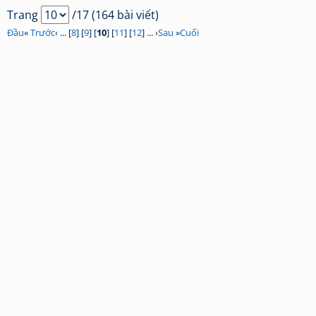
Trang
/17 (164 bài viết)
Đầu
«
Trước
‹ ... [
8
] [
9
] [
10
] [
11
] [
12
] ... ›
Sau
»
Cuối