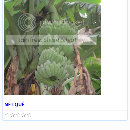
NÉT QUÊ
☆
☆
☆
☆
☆