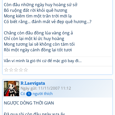
Còn đâu những ngày huy hoàng sứ sở
Bỏ ruộng đất rời khỏi quê hương
Mong kiếm tìm một trân trời mới lạ
Có biết rằng... đánh mất vẻ đẹp quê hương...?
Chẳng còn đâu đồng lúa vàng óng ả
Chỉ còn lại một kí ức huy hoàng
Mong tương lai sẽ không còn tăm tối
Rồi một ngày cánh đồng lại tốt tươi
Vẫn ví mình là gió thì cứ để mặc gió bay đi...
☆
☆
☆
☆
☆
R.Laevigata
Ngày gửi: 11/11/2007 11:12
Có
người thích
1
NGƯỢC DÒNG THỜI GIAN
Đã qua rồi còn đâu ngày xưa ấy