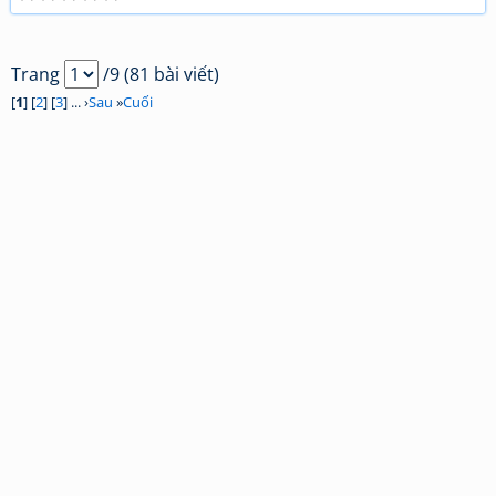
Trang
/9 (81 bài viết)
[
1
] [
2
] [
3
] ... ›
Sau
»
Cuối