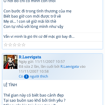
Ở nơi đó chỉ có mình con thôi
Con bước đi trong tình thương của mẹ
Biết bao giờ con mới được trở về
Mẹ ơi... ! con sẽ giữ mãi lời thề
Con tự nhủ với lòng mình như vậy
Vẫn ví mình là gió thì cứ để mặc gió bay đi...
☆
☆
☆
☆
☆
R.Laevigata
Ngày gửi: 11/11/2007 10:57
Đã sửa 2 lần, lần cuối bởi
R.Laevigata
vào
11/11/2007 10:58
Có
người thích
1
LỆ TÌNH
Thế gian này có biết bao cảnh đẹp
Tại sao buồn sao khổ bởi tình yêu ?