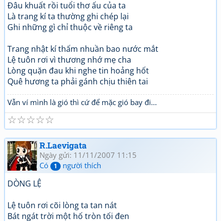
Đâu khuất rồi tuổi thơ ấu của ta
Là trang kí ta thường ghi chép lại
Ghi những gì chỉ thuộc về riêng ta
Trang nhật kí thấm nhuần bao nước mắt
Lệ tuôn rơi vì thương nhớ mẹ cha
Lòng quặn đau khi nghe tin hoảng hốt
Quê hương ta phải gánh chịu thiên tai
Vẫn ví mình là gió thì cứ để mặc gió bay đi...
☆
☆
☆
☆
☆
R.Laevigata
Ngày gửi: 11/11/2007 11:15
Có
người thích
1
DÒNG LỆ
Lệ tuôn rơi cõi lòng ta tan nát
Bát ngát trời một hố tròn tối đen