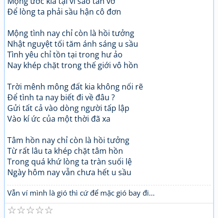
Mộng ước kia tại vì sao tan vỡ
Để lòng ta phải sầu hận cô đơn
Mộng tình nay chỉ còn là hồi tưởng
Nhật nguyệt tối tăm ánh sáng u sầu
Tình yêu chỉ tồn tại trong hư ảo
Nay khép chặt trong thế giới vô hồn
Trời mênh mông đất kia không nối rẽ
Để tình ta nay biết đi về đâu ?
Gửi tất cả vào dòng người tấp lập
Vào kí ức của một thời đã xa
Tâm hồn nay chỉ còn là hồi tưởng
Từ rất lâu ta khép chặt tâm hồn
Trong quá khứ lòng ta tràn suối lệ
Ngày hôm nay vẫn chưa hết u sầu
Vẫn ví mình là gió thì cứ để mặc gió bay đi...
☆
☆
☆
☆
☆