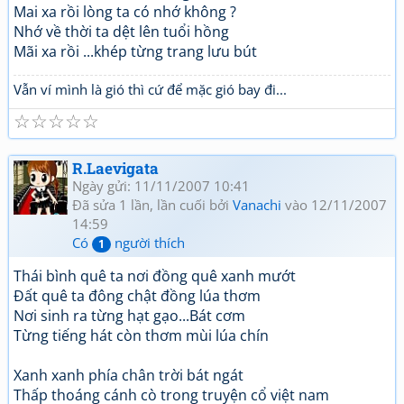
Mai xa rồi lòng ta có nhớ không ?
Nhớ về thời ta dệt lên tuổi hồng
Mãi xa rồi ...khép từng trang lưu bút
Vẫn ví mình là gió thì cứ để mặc gió bay đi...
☆
☆
☆
☆
☆
R.Laevigata
Ngày gửi: 11/11/2007 10:41
Đã sửa 1 lần, lần cuối bởi
Vanachi
vào 12/11/2007
14:59
Có
người thích
1
Thái bình quê ta nơi đồng quê xanh mướt
Đất quê ta đông chật đồng lúa thơm
Nơi sinh ra từng hạt gạo...Bát cơm
Từng tiếng hát còn thơm mùi lúa chín
Xanh xanh phía chân trời bát ngát
Thấp thoáng cánh cò trong truyện cổ việt nam