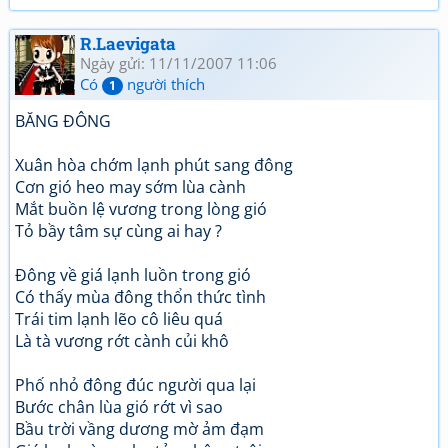
R.Laevigata
Ngày gửi: 11/11/2007 11:06
Có
người thích
1
BĂNG ĐÔNG
Xuân hòa chớm lạnh phút sang đông
Cơn gió heo may sớm lùa cành
Mắt buồn lệ vương trong lòng gió
Tỏ bầy tâm sự cùng ai hay ?
Đông về giá lạnh luồn trong gió
Có thấy mùa đông thổn thức tình
Trái tim lạnh lẽo cô liêu quá
Là tà vương rớt cành củi khô
Phố nhỏ đông đúc người qua lại
Bước chân lùa gió rớt vì sao
Bầu trời vầng dương mờ ảm đạm