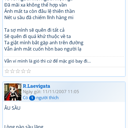
Đã mãi xa không thể hợp vần
Ánh mất ta còn đâu lệ thiên thần
Nét u sầu đã chiếm lĩnh hàng mi
Ta sợ mình sẽ quên đi tất cả
Sẽ quên đi quá khứ thuộc về ta
Ta giật mình bắt gặp anh trên đường
Vẫn ánh mắt cuốn hồn bao người lạ
Vẫn ví mình là gió thì cứ để mặc gió bay đi...
☆
☆
☆
☆
☆
R.Laevigata
Ngày gửi: 11/11/2007 11:05
Có
người thích
1
ÂU SẦU
Lòng nào sầu lặng