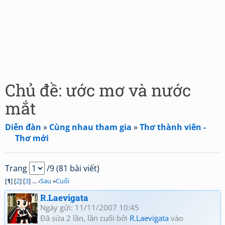
Chủ đề: ước mơ và nước
mắt
Diễn đàn
»
Cùng nhau tham gia
»
Thơ thành viên -
Thơ mới
Trang
/9 (81 bài viết)
[
1
] [
2
] [
3
] ... ›
Sau
»
Cuối
R.Laevigata
Ngày gửi: 11/11/2007 10:45
Đã sửa 2 lần, lần cuối bởi
R.Laevigata
vào