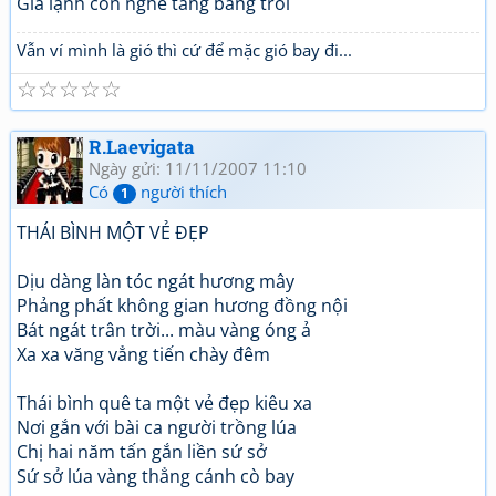
Giá lạnh còn nghe tảng bâng trôi
Vẫn ví mình là gió thì cứ để mặc gió bay đi...
☆
☆
☆
☆
☆
R.Laevigata
Ngày gửi: 11/11/2007 11:10
Có
người thích
1
THÁI BÌNH MỘT VẺ ĐẸP
Dịu dàng làn tóc ngát hương mây
Phảng phất không gian hương đồng nội
Bát ngát trân trời... màu vàng óng ả
Xa xa văng vẳng tiến chày đêm
Thái bình quê ta một vẻ đẹp kiêu xa
Nơi gắn với bài ca người trồng lúa
Chị hai năm tấn gắn liền sứ sở
Sứ sở lúa vàng thẳng cánh cò bay