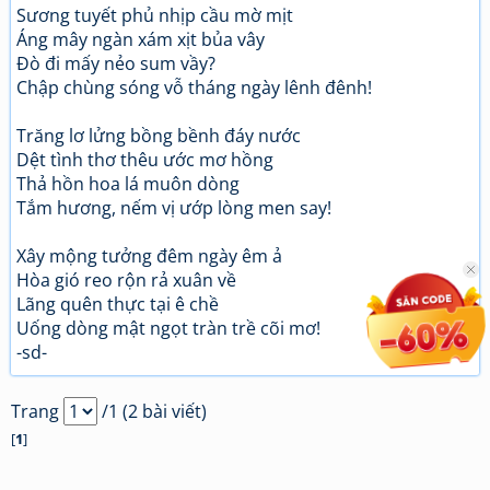
Sương tuyết phủ nhịp cầu mờ mịt
Áng mây ngàn xám xịt bủa vây
Đò đi mấy nẻo sum vầy?
Chập chùng sóng vỗ tháng ngày lênh đênh!
Trăng lơ lửng bồng bềnh đáy nước
Dệt tình thơ thêu ước mơ hồng
Thả hồn hoa lá muôn dòng
Tắm hương, nếm vị ướp lòng men say!
Xây mộng tưởng đêm ngày êm ả
Hòa gió reo rộn rả xuân về
Lãng quên thực tại ê chề
Uống dòng mật ngọt tràn trề cõi mơ!
-sd-
Trang
/1 (2 bài viết)
[
1
]