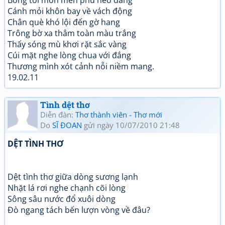
Bóng tối mon men phủ nẻo đàng
Cánh mỏi khôn bay về vách động
Chân què khó lội đến gờ hang
Trông bờ xa thẳm toàn màu trắng
Thấy sóng mù khơi rặt sắc vàng
Cúi mặt nghe lòng chua với đắng
Thương mình xót cảnh nỗi niềm mang.
19.02.11
Tình dệt thơ
Diễn đàn:
Thơ thành viên - Thơ mới
Do
SĨ ĐOAN
gửi ngày 10/07/2010 21:48
DỆT TÌNH THƠ
Dệt tình thơ giữa dòng sương lạnh
Nhặt lá rơi nghe chạnh cõi lòng
Sông sâu nước đổ xuôi dòng
Đò ngang tách bến lượn vòng về đâu?