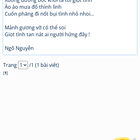
Xuống đường bốc khói tả tơi giọt tình
Ào ào mưa đổ thình lình
Cuốn phăng đi nốt bụi tình nhỏ nhoi...
Mảnh gương vỡ có thể soi
Giọt tình tan nát ai người hứng đây !
Ngô Nguyễn
Trang
/1 (1 bài viết)
[
1
]