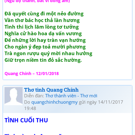
(Ngũ độ thanh, bát vĩ đồng âm)
Đã quyết cùng đi một nẻo đường
Vần thơ bác học thả làn hương
Tình thi lịch lãm lòng tơ tưởng
Nghĩa cử hào hoa dạ vấn vương
Để những lời hay tràn vạn hướng
Cho ngàn ý đẹp toả mười phương
Trà ngon rượu quý mời nhau hưởng
Giữ trọn niềm tin đỏ sắc hường.
Quang Chính – 12/01/2018
Thơ tình Quang Chính
Diễn đàn:
Thơ thành viên - Thơ mới
Do
quangchinhchuongmy
gửi ngày 14/11/2017
19:48
TÌNH CUỐI THU