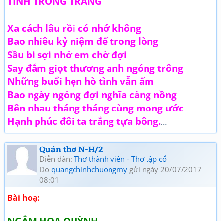
TÌNH TRONG TRẮNG
Xa cách lâu rồi có nhớ không
Bao nhiêu kỷ niệm để trong lòng
Sầu bi sợi nhớ em chờ đợi
Say đắm giọt thương anh ngóng trông
Những buổi hẹn hò tình vẫn ấm
Bao ngày ngóng đợi nghĩa càng nồng
Bên nhau tháng tháng cùng mong ước
Hạnh phúc đôi ta trắng tựa bông.
…
Quán thơ N-H/2
Diễn đàn:
Thơ thành viên - Thơ tập cổ
Do
quangchinhchuongmy
gửi ngày 20/07/2017
08:01
Bài hoạ:
NGẮM HOA QUỲNH