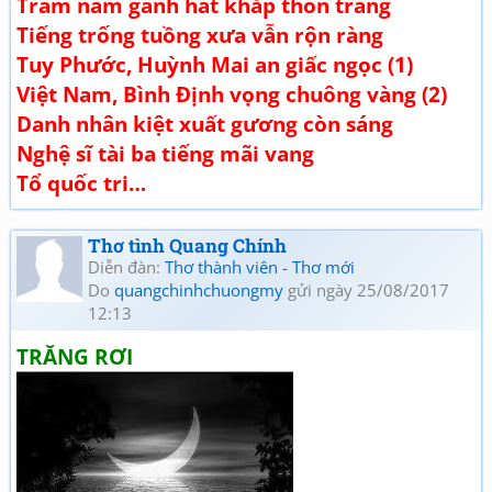
Trăm năm gánh hát khắp thôn trang
Tiếng trống tuồng xưa vẫn rộn ràng
Tuy Phước, Huỳnh Mai an giấc ngọc (1)
Việt Nam, Bình Định vọng chuông vàng (2)
Danh nhân kiệt xuất gương còn sáng
Nghệ sĩ tài ba tiếng mãi vang
Tổ quốc tri…
Thơ tình Quang Chính
Diễn đàn:
Thơ thành viên - Thơ mới
Do
quangchinhchuongmy
gửi ngày 25/08/2017
12:13
TRĂNG RƠI