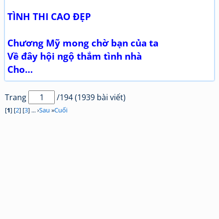
TÌNH THI CAO ĐẸP
Chương Mỹ mong chờ bạn của ta
Về đây hội ngộ thắm tình nhà
Cho…
Trang
/194 (1939 bài viết)
[
1
] [
2
] [
3
] ... ›
Sau
»
Cuối