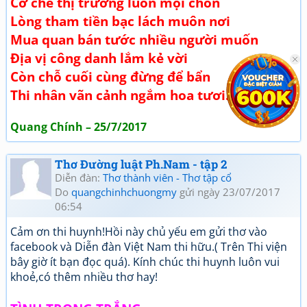
Cơ chế thị trường luồn mọi chốn
Lòng tham tiền bạc lách muôn nơi
Mua quan bán tước nhiều người muốn
Địa vị công danh lắm kẻ vời
Còn chỗ cuối cùng đừng để bẩn
Thi nhân vãn cảnh ngắm hoa tươi.
Quang Chính – 25/7/2017
Thơ Đường luật Ph.Nam - tập 2
Diễn đàn:
Thơ thành viên - Thơ tập cổ
Do
quangchinhchuongmy
gửi ngày 23/07/2017
06:54
Cảm ơn thi huynh!Hồi này chủ yếu em gửi thơ vào
facebook và Diễn đàn Việt Nam thi hữu.( Trên Thi viện
bây giờ ít bạn đọc quá). Kính chúc thi huynh luôn vui
khoẻ,có thêm nhiều thơ hay!