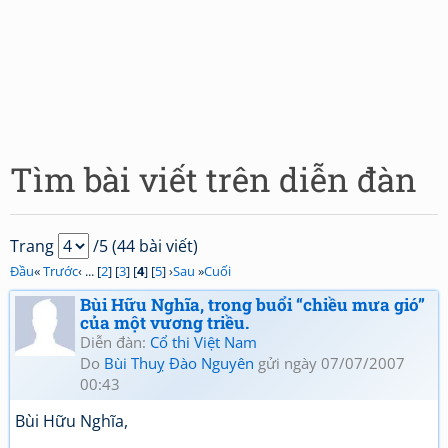
Tìm bài viết trên diễn đàn
Trang
/5 (44 bài viết)
Đầu
«
Trước
‹ ... [
2
] [
3
] [
4
] [
5
] ›
Sau
»
Cuối
Bùi Hữu Nghĩa, trong buổi “chiều mưa gió”
của một vương triều.
Diễn đàn:
Cổ thi Việt Nam
Do
Bùi Thuỵ Đào Nguyên
gửi ngày 07/07/2007
00:43
Bùi Hữu Nghĩa,