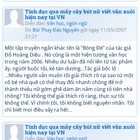
Tính dục qua mấy cây bút nữ viết văn xuôi
hiện nay tại VN
Diễn đàn:
Văn học, ngôn ngữ
Do
Bùi Thuỵ Đào Nguyên
gửi ngày 11/05/2007
21:21
Một tập truyện ngắn khác tên là “Bóng Đè” của tác giả
Ðỗ Hoàng Diệu . Nó cũng là một hiện tượng văn học
trong năm 2006. Nhiều dư luận đã nổi lên từ tác phẩm
ấy, người buộc tội, kẻ tán dương…Tác giả bộc lộ :
...Nhiều người vẫn muốn tôi giải thích rõ tại sao từ một
cô bé nhà quê có thể thay đổi nhanh chóng để trở
thành thiếu nữ gớm ghê dám ăn nằm cùng tổ tiên nhà
chồng? Tôi không thể giải thích rõ ràng, thực sự tôi
không thể. Vì chính tôi, tôi không biết nguyên nhân. Tôi
chỉ biết mọi điều xảy ra hết…
Tính dục qua mấy cây bút nữ viết văn xuôi
hiện nay tại VN
Diễn đàn:
Văn học, ngôn ngữ