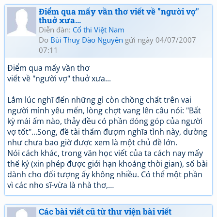
Điểm qua mấy vần thơ viết về "người vợ"
thuở xưa...
Diễn đàn:
Cổ thi Việt Nam
Do
Bùi Thuỵ Đào Nguyên
gửi ngày 04/07/2007
07:11
Điểm qua mấy vần thơ
viết về "người vợ" thuở xưa...
Lắm lúc nghĩ đến những gì còn chồng chất trên vai
người mình yêu mến, lòng chợt vang lên câu nói: "Bất
kỳ mái ấm nào, thảy đều có phần đóng góp của người
vợ tốt"...Song, đề tài thấm đượm nghĩa tình này, dường
như chưa bao giờ được xem là một chủ đề lớn.
Nói cách khác, trong văn học viết của ta cách nay mấy
thế kỷ (xin phép được giới hạn khoảng thời gian), số bài
dành cho đối tượng ấy không nhiều. Có thể một phần
vì các nho sĩ-vừa là nhà thơ,…
Các bài viết cũ từ thư viện bài viết