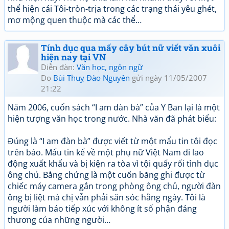
thể hiện cái Tôi-tròn-trịa trong các trạng thái yêu ghét,
mơ mộng quen thuộc mà các thể…
Tính dục qua mấy cây bút nữ viết văn xuôi
hiện nay tại VN
Diễn đàn:
Văn học, ngôn ngữ
Do
Bùi Thuỵ Đào Nguyên
gửi ngày 11/05/2007
21:22
Năm 2006, cuốn sách “I am đàn bà” của Y Ban lại là một
hiện tượng văn học trong nước. Nhà văn đã phát biểu:
Ðúng là “I am đàn bà” được viết từ một mẩu tin tôi đọc
trên báo. Mẩu tin kể về một phụ nữ Việt Nam đi lao
động xuất khẩu và bị kiện ra tòa vì tội quấy rối tình dục
ông chủ. Bằng chứng là một cuốn băng ghi được từ
chiếc máy camera gắn trong phòng ông chủ, người đàn
ông bị liệt mà chị vẫn phải săn sóc hằng ngày. Tôi là
người làm báo tiếp xúc với không ít số phận đáng
thương của những người…