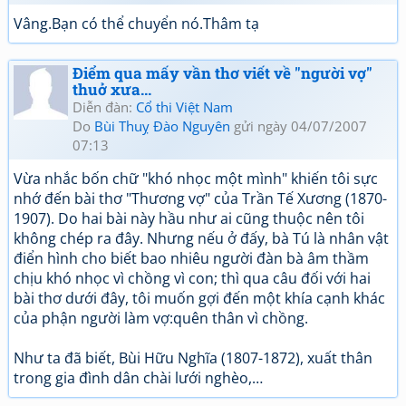
Vâng.Bạn có thể chuyển nó.Thâm tạ
Điểm qua mấy vần thơ viết về "người vợ"
thuở xưa...
Diễn đàn:
Cổ thi Việt Nam
Do
Bùi Thuỵ Đào Nguyên
gửi ngày 04/07/2007
07:13
Vừa nhắc bốn chữ "khó nhọc một mình" khiến tôi sực
nhớ đến bài thơ "Thương vợ" của Trần Tế Xương (1870-
1907). Do hai bài này hầu như ai cũng thuộc nên tôi
không chép ra đây. Nhưng nếu ở đấy, bà Tú là nhân vật
điển hình cho biết bao nhiêu người đàn bà âm thầm
chịu khó nhọc vì chồng vì con; thì qua câu đối với hai
bài thơ dưới đây, tôi muốn gợi đến một khía cạnh khác
của phận người làm vợ:quên thân vì chồng.
Như ta đã biết, Bùi Hữu Nghĩa (1807-1872), xuất thân
trong gia đình dân chài lưới nghèo,…