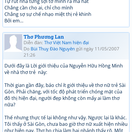
Tự rút nhả từng sợi tơ mình ra mà hát
Chẳng cần cho ai, chỉ cho mình
Chẳng sợ sự chế nhạo miệt thị rẻ khinh
Bởi em…
Thơ Phương Lan
Diễn đàn:
Thơ Việt Nam hiện đại
Do
Bùi Thuỵ Đào Nguyên
gửi ngày 11/05/2007
21:26
Dưới đây là Lời giới thiệu của Nguyễn Hữu Hồng Minh
về nhà thơ trẻ này:
Thời gian gần đây, báo chí ít giới thiệu về thơ nữ trẻ Sài
Gòn. Phải chăng, với tốc độ phát triển chóng mặt của
đô thị hiện đại, người đẹp không còn mấy ai làm thơ
nữa?
Thế nhưng thực tế lại không như vậy. Ngược lại là khác.
Tôi thấy ở Sài Gòn, chưa bao giờ thơ nữ xuất hiện nhiều
như hiện nay. Thơ họ chia làm hai nhánh thấy rõ. Một