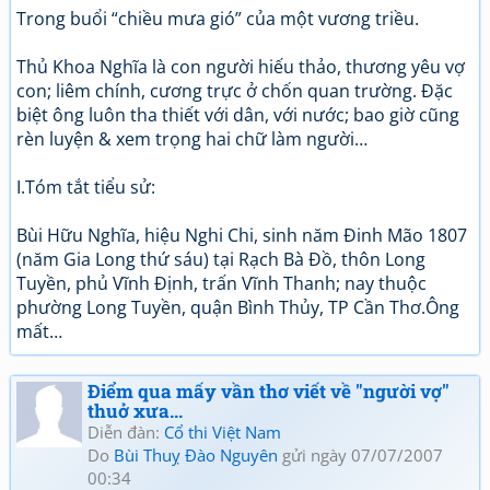
Trong buổi “chiều mưa gió” của một vương triều.
Thủ Khoa Nghĩa là con người hiếu thảo, thương yêu vợ
con; liêm chính, cương trực ở chốn quan trường. Đặc
biệt ông luôn tha thiết với dân, với nước; bao giờ cũng
rèn luyện & xem trọng hai chữ làm người…
I.Tóm tắt tiểu sử:
Bùi Hữu Nghĩa, hiệu Nghi Chi, sinh năm Đinh Mão 1807
(năm Gia Long thứ sáu) tại Rạch Bà Đồ, thôn Long
Tuyền, phủ Vĩnh Định, trấn Vĩnh Thanh; nay thuộc
phường Long Tuyền, quận Bình Thủy, TP Cần Thơ.Ông
mất…
Điểm qua mấy vần thơ viết về "người vợ"
thuở xưa...
Diễn đàn:
Cổ thi Việt Nam
Do
Bùi Thuỵ Đào Nguyên
gửi ngày 07/07/2007
00:34