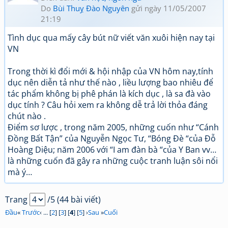
Do
Bùi Thuỵ Đào Nguyên
gửi ngày 11/05/2007
21:19
Tình dục qua mấy cây bút nữ viết văn xuôi hiện nay tại
VN
Trong thời kì đổi mới & hội nhập của VN hôm nay,tính
dục nên diễn tả như thế nào , liều lượng bao nhiêu để
tác phẩm không bị phê phán là kích dục , là sa đà vào
dục tính ? Câu hỏi xem ra không dễ trả lời thỏa đáng
chút nào .
Điểm sơ lược , trong năm 2005, những cuốn như “Cánh
Ðồng Bất Tận” của Nguyễn Ngọc Tư, “Bóng Ðè “của Ðỗ
Hoàng Diệu; năm 2006 với “I am đàn bà “của Y Ban vv…
là những cuốn đã gây ra những cuộc tranh luận sôi nổi
mà ý…
Trang
/5 (44 bài viết)
Đầu
«
Trước
‹ ... [
2
] [
3
] [
4
] [
5
] ›
Sau
»
Cuối