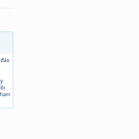
 đáo
ãy
đội
 tham