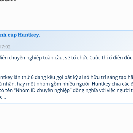
iành cúp Huntkey.
17:02
ện chuyên nghiệp toàn cầu, sẽ tổ chức Cuộc thi ổ điện độc
tkey lần thứ 6 đang kêu gọi bất kỳ ai sở hữu trí sáng tạo h
 cá nhân, hay một nhóm gồm nhiều người. Huntkey chia các 
có tên “Nhóm ID chuyên nghiệp” đồng nghĩa với việc người
ặc…