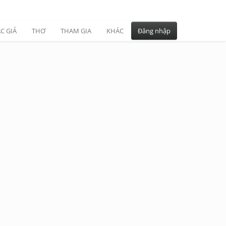
C GIẢ
THƠ
THAM GIA
KHÁC
Đăng nhập