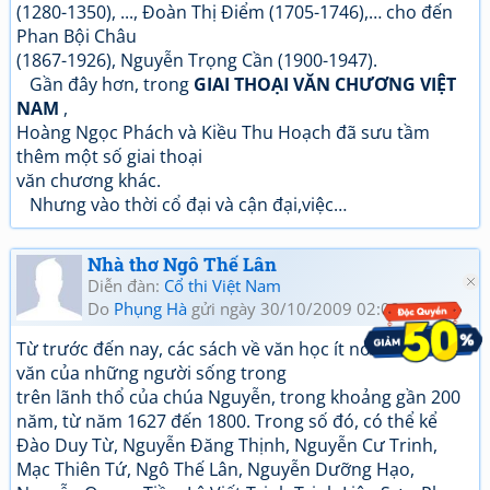
(1280-1350), ..., Đoàn Thị Điểm (1705-1746),… cho đến
Phan Bội Châu
(1867-1926), Nguyễn Trọng Cần (1900-1947).
Gần đây hơn, trong
GIAI THOẠI VĂN CHƯƠNG VIỆT
NAM
,
Hoàng Ngọc Phách và Kiều Thu Hoạch đã sưu tầm
thêm một số giai thoại
văn chương khác.
Nhưng vào thời cổ đại và cận đại,việc…
Nhà thơ Ngô Thế Lân
Diễn đàn:
Cổ thi Việt Nam
Do
Phụng Hà
gửi ngày 30/10/2009 02:02
Từ trước đến nay, các sách về văn học ít nói đến thơ
văn của những người sống trong
trên lãnh thổ của chúa Nguyễn, trong khoảng gần 200
năm, từ năm 1627 đến 1800. Trong số đó, có thể kể
Đào Duy Từ, Nguyễn Đăng Thịnh, Nguyễn Cư Trinh,
Mạc Thiên Tứ, Ngô Thế Lân, Nguyễn Dưỡng Hạo,