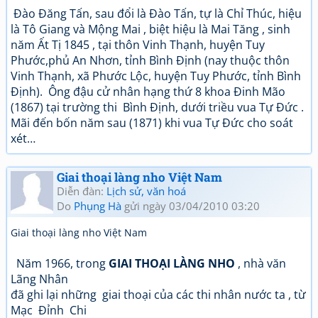
Đào Đăng Tấn, sau đổi là Đào Tấn, tự là Chỉ Thúc, hiệu
là Tô Giang và Mộng Mai , biệt hiệu là Mai Tăng , sinh
năm Ất Tị 1845 , tại thôn Vinh Thạnh, huyện Tuy
Phước,phủ An Nhơn, tỉnh Bình Định (nay thuộc thôn
Vinh Thạnh, xã Phước Lộc, huyện Tuy Phước, tỉnh Bình
Định). Ông đậu cử nhân hạng thứ 8 khoa Đinh Mão
(1867) tại trường thi Bình Định, dưới triều vua Tự Đức .
Mãi đến bốn năm sau (1871) khi vua Tự Đức cho soát
xét…
Giai thoại làng nho Việt Nam
Diễn đàn:
Lịch sử, văn hoá
Do
Phụng Hà
gửi ngày 03/04/2010 03:20
Giai thoại làng nho Việt Nam
Năm 1966, trong
GIAI THOẠI LÀNG NHO
, nhà văn
Lãng Nhân
đã ghi lại những giai thoại của các thi nhân nước ta , từ
Mạc Đỉnh Chi