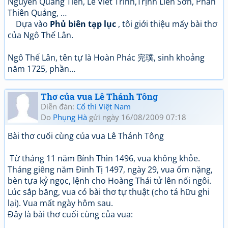
Nguyễn Quang Tiền, Lê Viết Trinh,Trịnh Liên Sơn, Phan
Thiên Quảng, …
Dựa vào
Phủ biên tạp lục
, tôi giới thiệu mấy bài thơ
của Ngô Thế Lân.
Ngô Thế Lân, tên tự là Hoàn Phác 完璞, sinh khoảng
năm 1725, phần…
Thơ của vua Lê Thánh Tông
Diễn đàn:
Cổ thi Việt Nam
Do
Phụng Hà
gửi ngày 16/08/2009 07:18
Bài thơ cuối cùng của vua Lê Thánh Tông
Từ tháng 11 năm Bính Thìn 1496, vua không khỏe.
Tháng giêng năm Đinh Tị 1497, ngày 29, vua ốm nặng,
bèn tựa kỷ ngọc, lệnh cho Hoàng Thái tử lên nối ngôi.
Lúc sắp băng, vua có bài thơ tự thuật (cho tả hữu ghi
lại). Vua mất ngày hôm sau.
Đây là bài thơ cuối cùng của vua: