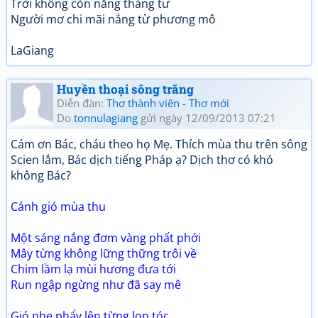
Trời không còn nắng tháng tư
Người mơ chi mãi nắng từ phương mô
LaGiang
Huyền thoại sông trăng
Diễn đàn:
Thơ thành viên - Thơ mới
Do
tonnulagiang
gửi ngày 12/09/2013 07:21
Cám ơn Bác, cháu theo họ Mẹ. Thích mùa thu trên sông
Scien lắm, Bác dịch tiếng Pháp ạ? Dịch thơ có khó
không Bác?
Cánh gió mùa thu
Một sáng nắng đơm vàng phất phới
Mây từng không lững thững trôi về
Chim lầm lạ mùi hương đưa tới
Run ngập ngừng như đã say mê
Gió phe phẩy lên từng lọn tóc