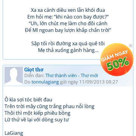
Xa xa cánh diều xen lẫn khói đua
Em hỏi mẹ: “khi nào con bay được?”
“Uh, lớn chút mẹ làm cho đôi cánh
Để MI ngoan bay lượn khắp chân trời”
Sập tối rồi đường xa quá quê tôi
Mẹ thả xuống gánh hàng…
Giọt thơ
Diễn đàn:
Thơ thành viên - Thơ mới
Do
tonnulagiang
gửi ngày 11/09/2013 08:27
Ô kìa sợi tóc biết đau
Trên trời mây cũng trắng phau nỗi lòng
Thôi thì một kiếp phiêu bồng
Lữ thứ về lại với dòng suy tư
LaGiang