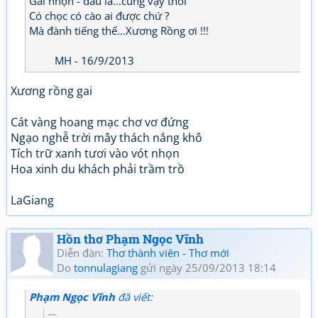
Gai nhọn - dẫu là...cũng vậy thôi
Có chọc có cào ai được chứ ?
Mà đành tiếng thế...Xương Rồng ơi !!!
MH - 16/9/2013
Xương rồng gai
Cát vàng hoang mạc chơ vơ đứng
Ngạo nghễ trời mây thách nắng khô
Tích trữ xanh tươi vào vót nhọn
Hoa xinh du khách phải trầm trồ
LaGiang
Hồn thơ Phạm Ngọc Vĩnh
Diễn đàn:
Thơ thành viên - Thơ mới
Do
tonnulagiang
gửi ngày 25/09/2013 18:14
Phạm Ngọc Vĩnh
đã viết: