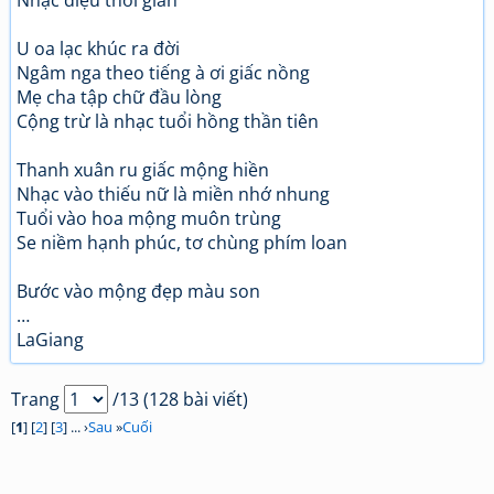
Nhạc điệu thời gian
U oa lạc khúc ra đời
Ngâm nga theo tiếng à ơi giấc nồng
Mẹ cha tập chữ đầu lòng
Cộng trừ là nhạc tuổi hồng thần tiên
Thanh xuân ru giấc mộng hiền
Nhạc vào thiếu nữ là miền nhớ nhung
Tuổi vào hoa mộng muôn trùng
Se niềm hạnh phúc, tơ chùng phím loan
Bước vào mộng đẹp màu son
…
LaGiang
Trang
/13 (128 bài viết)
[
1
] [
2
] [
3
] ... ›
Sau
»
Cuối