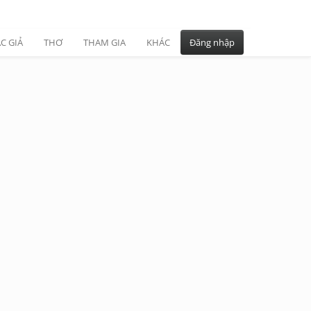
C GIẢ
THƠ
THAM GIA
KHÁC
Đăng nhập